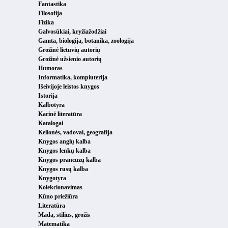
Fantastika
Filosofija
Fizika
Galvosūkiai, kryžiažodžiai
Gamta, biologija, botanika, zoologija
Grožinė lietuvių autorių
Grožinė užsienio autorių
Humoras
Informatika, kompiuterija
Išeivijoje leistos knygos
Istorija
Kalbotyra
Karinė literatūra
Katalogai
Kelionės, vadovai, geografija
Knygos anglų kalba
Knygos lenkų kalba
Knygos prancūzų kalba
Knygos rusų kalba
Knygotyra
Kolekcionavimas
Kūno priežiūra
Literatūra
Mada, stilius, grožis
Matematika