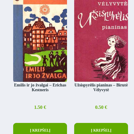
Emilis ir jo žvalgai – Erichas
Užsispyrėlis pianinas – Birutė
Kestneris
Vėlyvytė
1.50
€
0.50
€
Į KREPŠELĮ
Į KREPŠELĮ