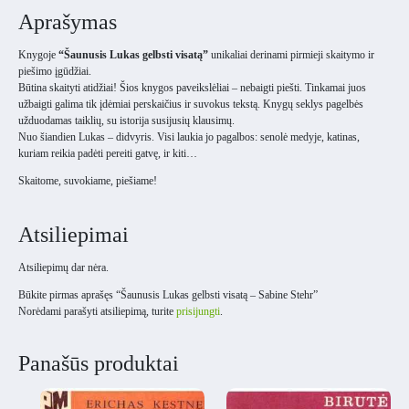
Aprašymas
Knygoje
“Šaunusis Lukas gelbsti visatą”
unikaliai derinami pirmieji skaitymo ir
piešimo įgūdžiai.
Būtina skaityti atidžiai! Šios knygos paveikslėliai – nebaigti piešti. Tinkamai juos
užbaigti galima tik įdėmiai perskaičius ir suvokus tekstą. Knygų seklys pagelbės
užduodamas taiklių, su istorija susijusių klausimų.
Nuo šiandien Lukas – didvyris. Visi laukia jo pagalbos: senolė medyje, katinas,
kuriam reikia padėti pereiti gatvę, ir kiti…
Skaitome, suvokiame, piešiame!
Atsiliepimai
Atsiliepimų dar nėra.
Būkite pirmas aprašęs “Šaunusis Lukas gelbsti visatą – Sabine Stehr”
Norėdami parašyti atsiliepimą, turite
prisijungti
.
Panašūs produktai