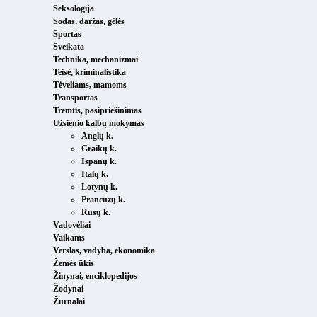
Seksologija
Sodas, daržas, gėlės
Sportas
Sveikata
Technika, mechanizmai
Teisė, kriminalistika
Tėveliams, mamoms
Transportas
Tremtis, pasipriešinimas
Užsienio kalbų mokymas
Anglų k.
Graikų k.
Ispanų k.
Italų k.
Lotynų k.
Prancūzų k.
Rusų k.
Vadovėliai
Vaikams
Verslas, vadyba, ekonomika
Žemės ūkis
Žinynai, enciklopedijos
Žodynai
Žurnalai