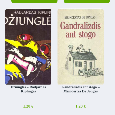
Džiunglės – Radjardas
Gandralizdis ant stogo –
Kiplingas
Meindertas De Jongas
1.20
€
1.20
€