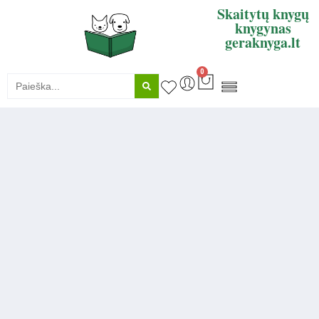
Skaitytų knygų
knygynas
geraknyga.lt
0
KNYGŲ SUPIRKIMAS