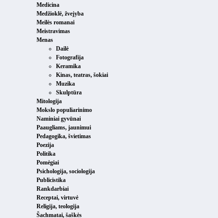
Medicina
Medžioklė, žvejyba
Meilės romanai
Meistravimas
Menas
Dailė
Fotografija
Keramika
Kinas, teatras, šokiai
Muzika
Skulptūra
Mitologija
Mokslo populiarinimo
Naminiai gyvūnai
Paaugliams, jaunimui
Pedagogika, švietimas
Poezija
Politika
Pomėgiai
Psichologija, sociologija
Publicistika
Rankdarbiai
Receptai, virtuvė
Religija, teologija
Šachmatai, šaškės