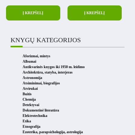
Į KREPŠELĮ
Į KREPŠELĮ
KNYGŲ KATEGORIJOS
Aforizmai, mintys
Albumai
Antikvarinės knygos iki 1950 m. leidimo
Architektūra, statyba, interjeras
Astronomija
Atsiminimai, biografijos
Atvirukai
Buitis
Chemija
Detektyvai
Dokumentinė literatūra
Elektrotechnika
Etika
Etnografija
Ezoterika, parapsichologija, astrologija