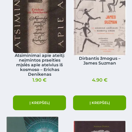
Atsiminimai apie ateitį:
Dirbantis žmogus –
neįmintos praeities
James Suzman
mįslės apie ateivius iš
kosmoso – Erichas
Denikenas
1.90
€
4.90
€
Į KREPŠELĮ
Į KREPŠELĮ