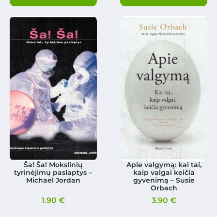
Ša! Ša! Mokslinių
Apie valgymą: kai tai,
tyrinėjimų paslaptys –
kaip valgai keičia
Michael Jordan
gyvenimą – Susie
Orbach
1.90
€
3.90
€