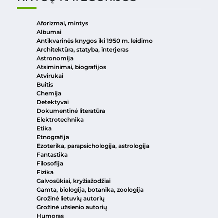
Aforizmai, mintys
Albumai
Antikvarinės knygos iki 1950 m. leidimo
Architektūra, statyba, interjeras
Astronomija
Atsiminimai, biografijos
Atvirukai
Buitis
Chemija
Detektyvai
Dokumentinė literatūra
Elektrotechnika
Etika
Etnografija
Ezoterika, parapsichologija, astrologija
Fantastika
Filosofija
Fizika
Galvosūkiai, kryžiažodžiai
Gamta, biologija, botanika, zoologija
Grožinė lietuvių autorių
Grožinė užsienio autorių
Humoras