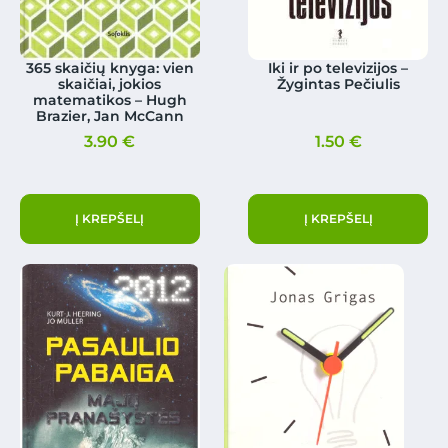
365 skaičių knyga: vien
Iki ir po televizijos –
skaičiai, jokios
Žygintas Pečiulis
matematikos – Hugh
Brazier, Jan McCann
3.90
€
1.50
€
Į KREPŠELĮ
Į KREPŠELĮ