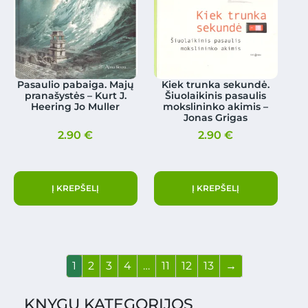
Pasaulio pabaiga. Majų
Kiek trunka sekundė.
pranašystės – Kurt J.
Šiuolaikinis pasaulis
Heering Jo Muller
mokslininko akimis –
Jonas Grigas
2.90
€
2.90
€
Į KREPŠELĮ
Į KREPŠELĮ
1
2
3
4
…
11
12
13
→
KNYGŲ KATEGORIJOS