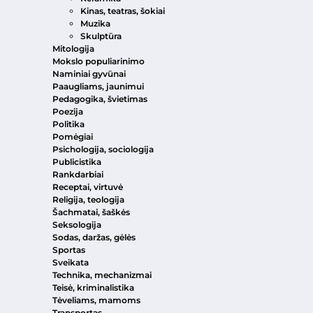
Kinas, teatras, šokiai
Muzika
Skulptūra
Mitologija
Mokslo populiarinimo
Naminiai gyvūnai
Paaugliams, jaunimui
Pedagogika, švietimas
Poezija
Politika
Pomėgiai
Psichologija, sociologija
Publicistika
Rankdarbiai
Receptai, virtuvė
Religija, teologija
Šachmatai, šaškės
Seksologija
Sodas, daržas, gėlės
Sportas
Sveikata
Technika, mechanizmai
Teisė, kriminalistika
Tėveliams, mamoms
Transportas