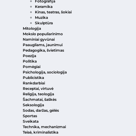
Fotografija
Keramika
Kinas, teatras, šokiai
Muzika
Skulptūra
Mitologija
Mokslo populiarinimo
Naminiai gyvūnai
Paaugliams, jaunimui
Pedagogika, švietimas
Poezija
Politika
Pomėgiai
Psichologija, sociologija
Publicistika
Rankdarbiai
Receptai, virtuvė
Religija, teologija
Šachmatai, šaškės
Seksologija
Sodas, daržas, gėlės
Sportas
Sveikata
Technika, mechanizmai
Teisė, kriminalistika