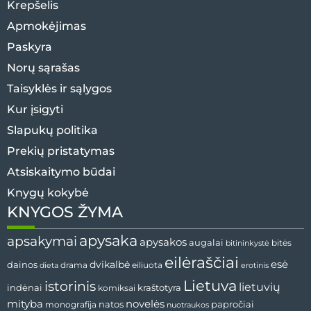
Krepšelis
Apmokėjimas
Paskyra
Norų sąrašas
Taisyklės ir sąlygos
Kur įsigyti
Slapukų politika
Prekių pristatymas
Atsiskaitymo būdai
Knygų kokybė
KNYGOS ŽYMA
apysaka
apsakymai
apysakos
augalai
bitininkystė
bitės
eilėraščiai
esė
dainos
dvikalbė
drama
dieta
eiliuota
erotinis
Lietuva
istorinis
lietuvių
indėnai
komiksai
kraštotyra
mityba
novelės
natos
papročiai
monografija
nuotraukos