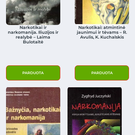
Narkotikai ir
Narkotikai: atmintinė
narkomanija. Iliuzijos ir
jaunimui ir tėvams – R.
realybė – Laima
Avulis, K. Kuchalskis
Bulotaitė
PARDUOTA
PARDUOTA