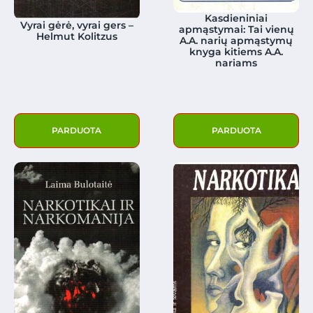
Kasdieniniai
Vyrai gėrė, vyrai gers –
apmąstymai: Tai vienų
Helmut Kolitzus
A.A. narių apmąstymų
knyga kitiems A.A.
nariams
PARDUOTA
PARDUOTA