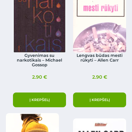
Gyvenimas su
Lengvas būdas mesti
narkotikais – Michael
rūkyti – Allen Carr
Gossop
2.90
€
2.90
€
Į KREPŠELĮ
Į KREPŠELĮ