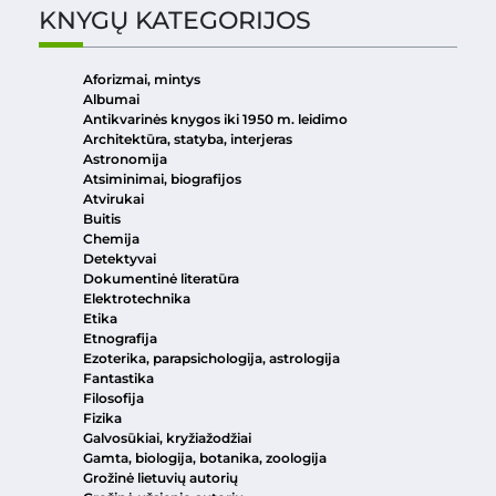
KNYGŲ KATEGORIJOS
Aforizmai, mintys
Albumai
Antikvarinės knygos iki 1950 m. leidimo
Architektūra, statyba, interjeras
Astronomija
Atsiminimai, biografijos
Atvirukai
Buitis
Chemija
Detektyvai
Dokumentinė literatūra
Elektrotechnika
Etika
Etnografija
Ezoterika, parapsichologija, astrologija
Fantastika
Filosofija
Fizika
Galvosūkiai, kryžiažodžiai
Gamta, biologija, botanika, zoologija
Grožinė lietuvių autorių