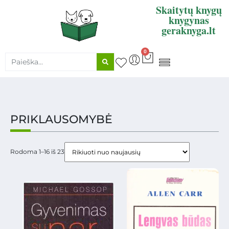
Skaitytų knygų
knygynas
geraknyga.lt
0
KNYGŲ SUPIRKIMAS
PRIKLAUSOMYBĖ
Rodoma 1–16 iš 23