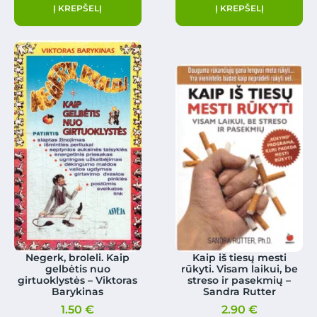
Į KREPŠELĮ
Į KREPŠELĮ
Negerk, broleli. Kaip
Kaip iš tiesų mesti
gelbėtis nuo
rūkyti. Visam laikui, be
girtuoklystės – Viktoras
streso ir pasekmių –
Barykinas
Sandra Rutter
1.50
€
2.90
€