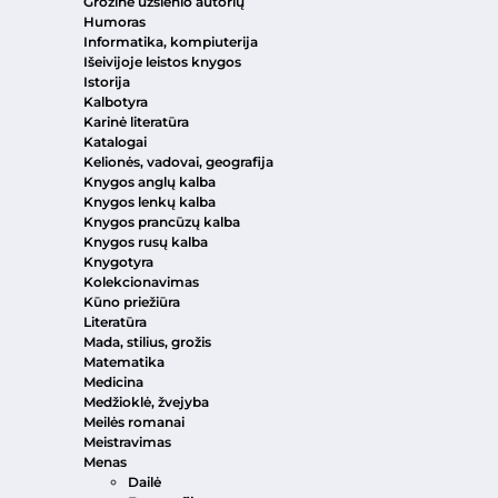
Grožinė užsienio autorių
Humoras
Informatika, kompiuterija
Išeivijoje leistos knygos
Istorija
Kalbotyra
Karinė literatūra
Katalogai
Kelionės, vadovai, geografija
Knygos anglų kalba
Knygos lenkų kalba
Knygos prancūzų kalba
Knygos rusų kalba
Knygotyra
Kolekcionavimas
Kūno priežiūra
Literatūra
Mada, stilius, grožis
Matematika
Medicina
Medžioklė, žvejyba
Meilės romanai
Meistravimas
Menas
Dailė