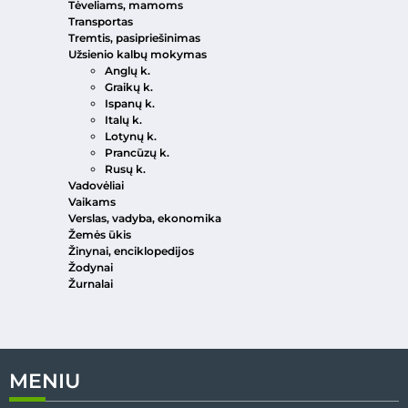
Tėveliams, mamoms
Transportas
Tremtis, pasipriešinimas
Užsienio kalbų mokymas
Anglų k.
Graikų k.
Ispanų k.
Italų k.
Lotynų k.
Prancūzų k.
Rusų k.
Vadovėliai
Vaikams
Verslas, vadyba, ekonomika
Žemės ūkis
Žinynai, enciklopedijos
Žodynai
Žurnalai
MENIU