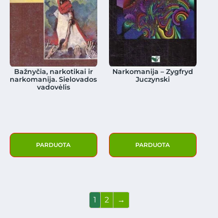
Bažnyčia, narkotikai ir
Narkomanija – Zygfryd
narkomanija. Sielovados
Juczynski
vadovėlis
PARDUOTA
PARDUOTA
1
2
→