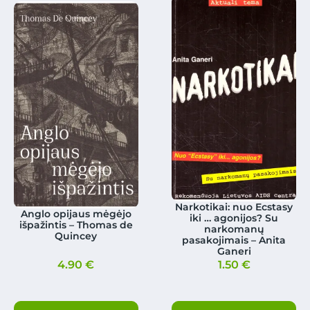
Narkotikai: nuo Ecstasy
Anglo opijaus mėgėjo
iki … agonijos? Su
išpažintis – Thomas de
narkomanų
Quincey
pasakojimais – Anita
Ganeri
4.90
€
1.50
€