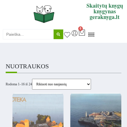
Skaitytų knygų
knygynas
geraknyga.lt
0
KNYGŲ SUPIRKIMAS
NUOTRAUKOS
Rodoma 1–16 iš 24