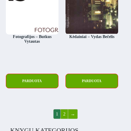
Fotografijos – Butkus
Kėdainiai – Vydas Bečelis
Vytautas
PARDUOTA
PARDUOTA
1
2
→
KNYGŲ KATEGORIJOS