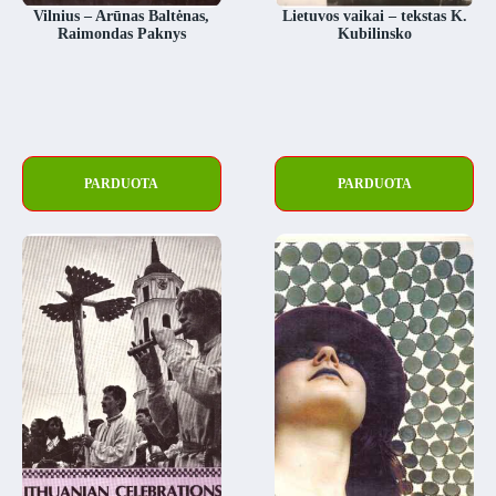
Vilnius – Arūnas Baltėnas,
Lietuvos vaikai – tekstas K.
Raimondas Paknys
Kubilinsko
PARDUOTA
PARDUOTA