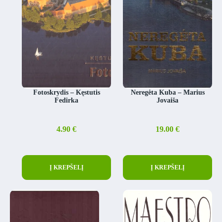
Fotoskrydis – Kęstutis
Neregėta Kuba – Marius
Fedirka
Jovaiša
4.90
€
19.00
€
Į KREPŠELĮ
Į KREPŠELĮ