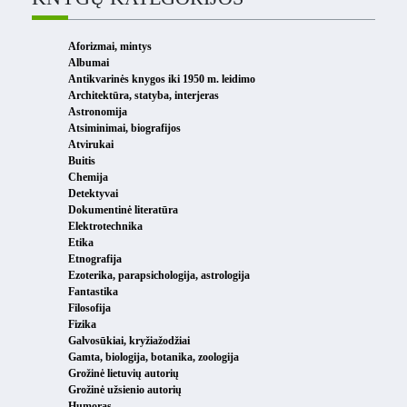
Aforizmai, mintys
Albumai
Antikvarinės knygos iki 1950 m. leidimo
Architektūra, statyba, interjeras
Astronomija
Atsiminimai, biografijos
Atvirukai
Buitis
Chemija
Detektyvai
Dokumentinė literatūra
Elektrotechnika
Etika
Etnografija
Ezoterika, parapsichologija, astrologija
Fantastika
Filosofija
Fizika
Galvosūkiai, kryžiažodžiai
Gamta, biologija, botanika, zoologija
Grožinė lietuvių autorių
Grožinė užsienio autorių
Humoras