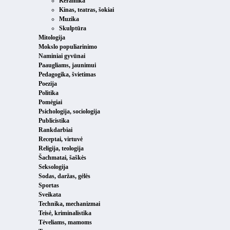
Keramika
Kinas, teatras, šokiai
Muzika
Skulptūra
Mitologija
Mokslo populiarinimo
Naminiai gyvūnai
Paaugliams, jaunimui
Pedagogika, švietimas
Poezija
Politika
Pomėgiai
Psichologija, sociologija
Publicistika
Rankdarbiai
Receptai, virtuvė
Religija, teologija
Šachmatai, šaškės
Seksologija
Sodas, daržas, gėlės
Sportas
Sveikata
Technika, mechanizmai
Teisė, kriminalistika
Tėveliams, mamoms