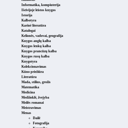
Informatika, kompiuterija
Išeivijoje leistos knygos
Istorija
Kalbotyra
Karinė literatūra
Katalogai
Kelionės, vadovai, geografija
Knygos anglų kalba
Knygos lenkų kalba
Knygos prancūzų kalba
Knygos rusų kalba
Knygotyra
Kolekcionavimas
Kūno priežiūra
Literatūra
Mada, stilius, grožis
Matematika
Medicina
Medžioklė, žvejyba
Meilės romanai
Meistravimas
Menas
Dailė
Fotografija