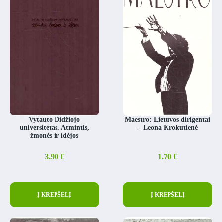
Vytauto Didžiojo
Maestro: Lietuvos dirigentai
universitetas. Atmintis,
– Leona Krokutienė
žmonės ir idėjos
3.90
€
1.70
€
Į KREPŠELĮ
Į KREPŠELĮ