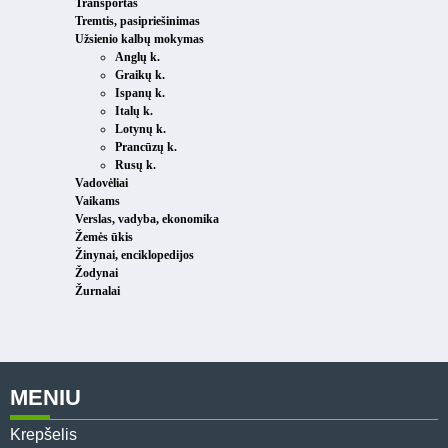
Transportas
Tremtis, pasipriešinimas
Užsienio kalbų mokymas
Anglų k.
Graikų k.
Ispanų k.
Italų k.
Lotynų k.
Prancūzų k.
Rusų k.
Vadovėliai
Vaikams
Verslas, vadyba, ekonomika
Žemės ūkis
Žinynai, enciklopedijos
Žodynai
Žurnalai
MENIU
Krepšelis