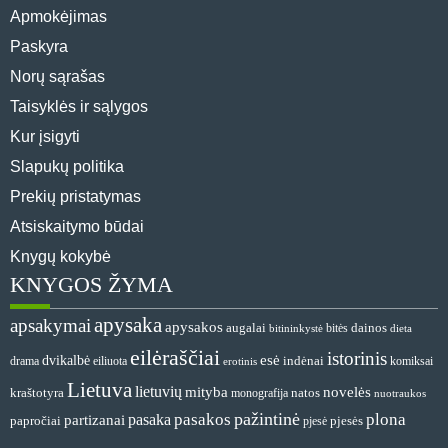
Apmokėjimas
Paskyra
Norų sąrašas
Taisyklės ir sąlygos
Kur įsigyti
Slapukų politika
Prekių pristatymas
Atsiskaitymo būdai
Knygų kokybė
KNYGOS ŽYMA
apysaka
apsakymai
apysakos
dainos
augalai
bitės
bitininkystė
dieta
eilėraščiai
istorinis
esė
dvikalbė
indėnai
drama
komiksai
eiliuota
erotinis
Lietuva
lietuvių
mityba
novelės
natos
kraštotyra
monografija
nuotraukos
pažintinė
pasakos
plona
pasaka
partizanai
papročiai
pjesė
pjesės