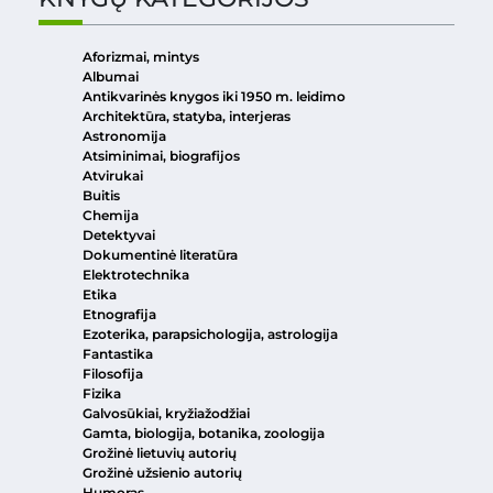
Aforizmai, mintys
Albumai
Antikvarinės knygos iki 1950 m. leidimo
Architektūra, statyba, interjeras
Astronomija
Atsiminimai, biografijos
Atvirukai
Buitis
Chemija
Detektyvai
Dokumentinė literatūra
Elektrotechnika
Etika
Etnografija
Ezoterika, parapsichologija, astrologija
Fantastika
Filosofija
Fizika
Galvosūkiai, kryžiažodžiai
Gamta, biologija, botanika, zoologija
Grožinė lietuvių autorių
Grožinė užsienio autorių
Humoras