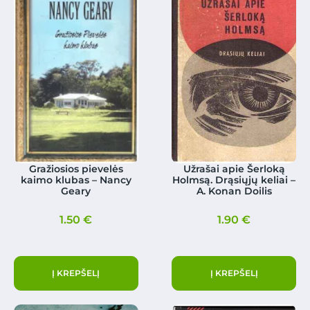
Gražiosios pievelės
Užrašai apie Šerloką
kaimo klubas – Nancy
Holmsą. Drąsiųjų keliai –
Geary
A. Konan Doilis
1.50
€
1.90
€
Į KREPŠELĮ
Į KREPŠELĮ