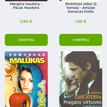
Mergina traukiny –
Rinktiniai raštai (2
Paula Hawkins
tomas) – Artūras
Konanas Doilis
2.90
€
1.50
€
Į KREPŠELĮ
Į KREPŠELĮ