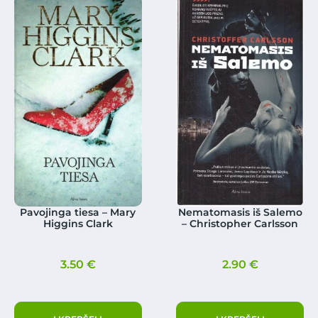
Pavojinga tiesa – Mary
Nematomasis iš Salemo
Higgins Clark
– Christopher Carlsson
3.50
€
2.90
€