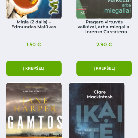
Migla (2 dalis) –
Pragaro virtuvės
Edmundas Malūkas
vaikėzai, arba miegaliai
– Lorenzo Carcaterra
1.50
€
2.90
€
Į KREPŠELĮ
Į KREPŠELĮ