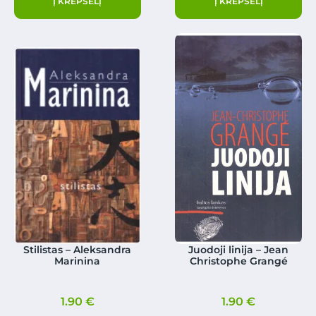
Į KREPŠELĮ
Į KREPŠELĮ
Stilistas – Aleksandra
Juodoji linija – Jean
Marinina
Christophe Grangé
1.90
€
1.90
€