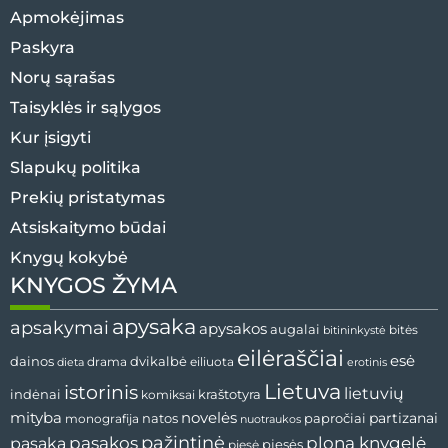
Apmokėjimas
Paskyra
Norų sąrašas
Taisyklės ir sąlygos
Kur įsigyti
Slapukų politika
Prekių pristatymas
Atsiskaitymo būdai
Knygų kokybė
KNYGOS ŽYMA
apysaka
apsakymai
apysakos
augalai
bitės
bitininkystė
eilėraščiai
esė
dvikalbė
dainos
drama
dieta
eiliuota
erotinis
Lietuva
istorinis
lietuvių
indėnai
komiksai
kraštotyra
mityba
novelės
partizanai
natos
papročiai
monografija
nuotraukos
pažintinė
pasaka
pasakos
plona knygelė
pjesės
pjesė