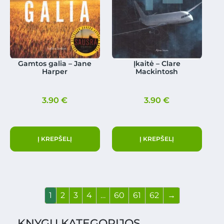
Gamtos galia – Jane
Įkaitė – Clare
Harper
Mackintosh
3.90
€
3.90
€
Į KREPŠELĮ
Į KREPŠELĮ
1
2
3
4
…
60
61
62
→
KNYGŲ KATEGORIJOS