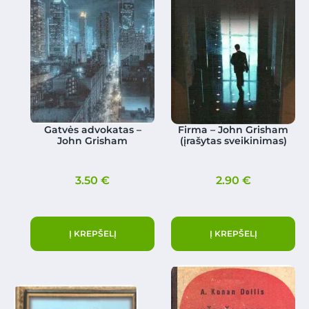
Gatvės advokatas –
Firma – John Grisham
John Grisham
(įrašytas sveikinimas)
3.50
€
2.90
€
Į KREPŠELĮ
Į KREPŠELĮ