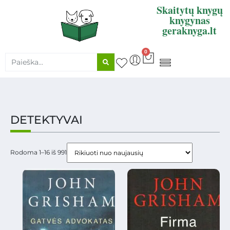
Skaitytų knygų
knygynas
geraknyga.lt
0
KNYGŲ SUPIRKIMAS
DETEKTYVAI
Rodoma 1–16 iš 991