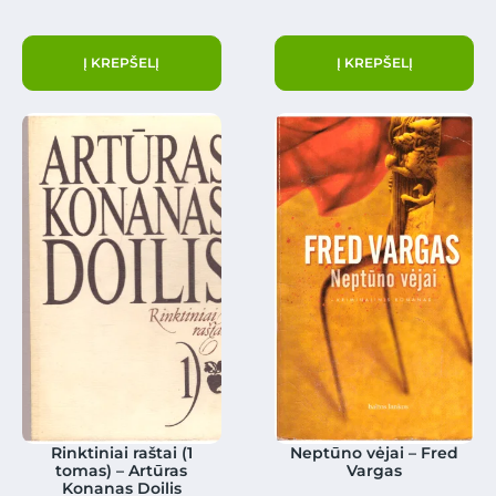
Į KREPŠELĮ
Į KREPŠELĮ
Rinktiniai raštai (1
Neptūno vėjai – Fred
tomas) – Artūras
Vargas
Konanas Doilis