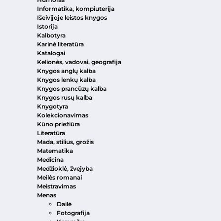
Informatika, kompiuterija
Išeivijoje leistos knygos
Istorija
Kalbotyra
Karinė literatūra
Katalogai
Kelionės, vadovai, geografija
Knygos anglų kalba
Knygos lenkų kalba
Knygos prancūzų kalba
Knygos rusų kalba
Knygotyra
Kolekcionavimas
Kūno priežiūra
Literatūra
Mada, stilius, grožis
Matematika
Medicina
Medžioklė, žvejyba
Meilės romanai
Meistravimas
Menas
Dailė
Fotografija