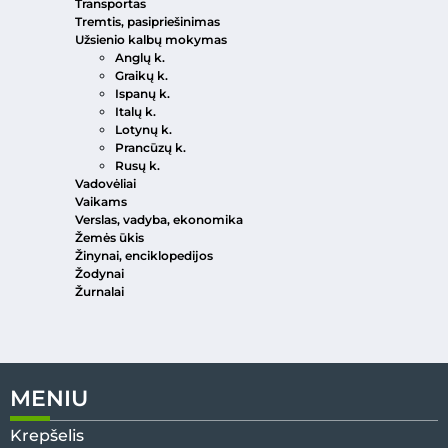
Transportas
Tremtis, pasipriešinimas
Užsienio kalbų mokymas
Anglų k.
Graikų k.
Ispanų k.
Italų k.
Lotynų k.
Prancūzų k.
Rusų k.
Vadovėliai
Vaikams
Verslas, vadyba, ekonomika
Žemės ūkis
Žinynai, enciklopedijos
Žodynai
Žurnalai
MENIU
Krepšelis