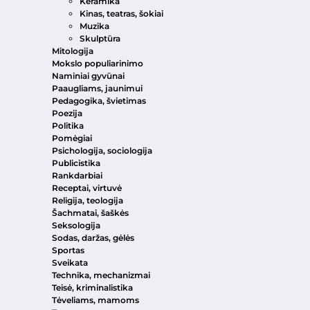
Keramika
Kinas, teatras, šokiai
Muzika
Skulptūra
Mitologija
Mokslo populiarinimo
Naminiai gyvūnai
Paaugliams, jaunimui
Pedagogika, švietimas
Poezija
Politika
Pomėgiai
Psichologija, sociologija
Publicistika
Rankdarbiai
Receptai, virtuvė
Religija, teologija
Šachmatai, šaškės
Seksologija
Sodas, daržas, gėlės
Sportas
Sveikata
Technika, mechanizmai
Teisė, kriminalistika
Tėveliams, mamoms