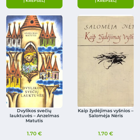
Į KREPŠELĮ
Į KREPŠELĮ
Dvylikos svečių
Kaip žydėjimas vyšnios –
lauktuvės – Anzelmas
Salomėja Nėris
Matutis
1.70
€
1.70
€