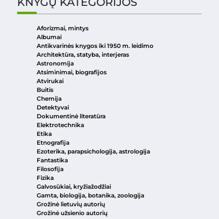
KNYGŲ KATEGORIJOS
Aforizmai, mintys
Albumai
Antikvarinės knygos iki 1950 m. leidimo
Architektūra, statyba, interjeras
Astronomija
Atsiminimai, biografijos
Atvirukai
Buitis
Chemija
Detektyvai
Dokumentinė literatūra
Elektrotechnika
Etika
Etnografija
Ezoterika, parapsichologija, astrologija
Fantastika
Filosofija
Fizika
Galvosūkiai, kryžiažodžiai
Gamta, biologija, botanika, zoologija
Grožinė lietuvių autorių
Grožinė užsienio autorių