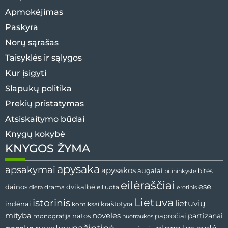
Apmokėjimas
Paskyra
Norų sąrašas
Taisyklės ir sąlygos
Kur įsigyti
Slapukų politika
Prekių pristatymas
Atsiskaitymo būdai
Knygų kokybė
KNYGOS ŽYMA
apysaka
apsakymai
apysakos
augalai
bitės
bitininkystė
eilėraščiai
esė
dvikalbė
dainos
drama
dieta
eiliuota
erotinis
Lietuva
istorinis
lietuvių
indėnai
komiksai
kraštotyra
mityba
novelės
partizanai
natos
papročiai
monografija
nuotraukos