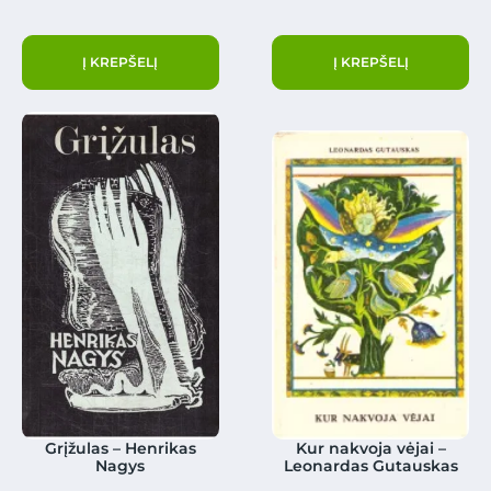
Į KREPŠELĮ
Į KREPŠELĮ
Grįžulas – Henrikas
Kur nakvoja vėjai –
Nagys
Leonardas Gutauskas