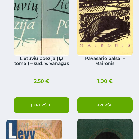
Lietuvių poezija (1,2
Pavasario balsai –
tomai) – sud. V. Vanagas
Maironis
2.50
€
1.00
€
Į KREPŠELĮ
Į KREPŠELĮ