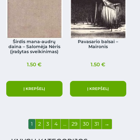
Širdis mana-audrų
Pavasario balsai –
daina – Salomėja Nėris
Maironis
(įrašytas sveikinimas)
1.50
€
1.50
€
Į KREPŠELĮ
Į KREPŠELĮ
1
2
3
4
…
29
30
31
→