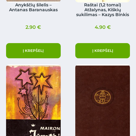
Anykščių šilelis –
Raštai (1,2 tomai)
Antanas Baranauskas
Atžalynas, Kiškių
sukilimas – Kazys Binkis
2.90
€
4.90
€
Į KREPŠELĮ
Į KREPŠELĮ