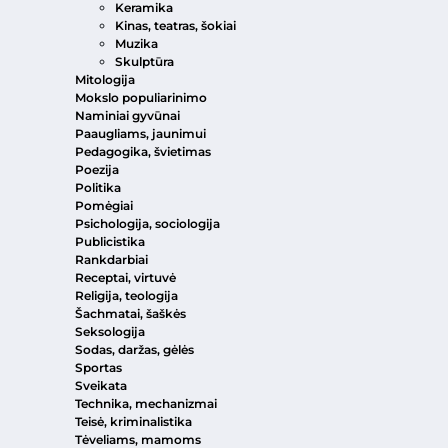
Keramika
Kinas, teatras, šokiai
Muzika
Skulptūra
Mitologija
Mokslo populiarinimo
Naminiai gyvūnai
Paaugliams, jaunimui
Pedagogika, švietimas
Poezija
Politika
Pomėgiai
Psichologija, sociologija
Publicistika
Rankdarbiai
Receptai, virtuvė
Religija, teologija
Šachmatai, šaškės
Seksologija
Sodas, daržas, gėlės
Sportas
Sveikata
Technika, mechanizmai
Teisė, kriminalistika
Tėveliams, mamoms