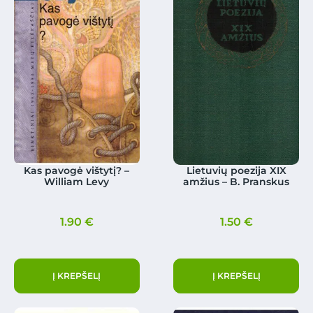
Kas pavogė vištytį? –
Lietuvių poezija XIX
William Levy
amžius – B. Pranskus
1.90
€
1.50
€
Į KREPŠELĮ
Į KREPŠELĮ