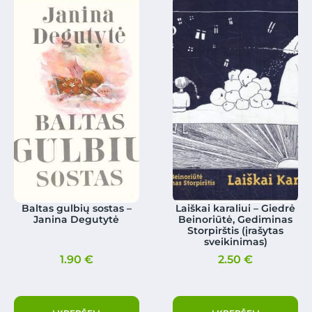
Baltas gulbių sostas –
Laiškai karaliui – Giedrė
Janina Degutytė
Beinoriūtė, Gediminas
Storpirštis (įrašytas
sveikinimas)
1.90
€
2.50
€