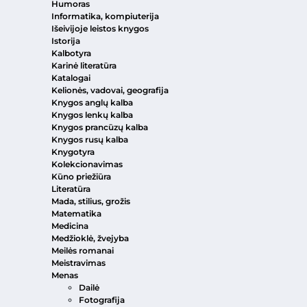
Humoras
Informatika, kompiuterija
Išeivijoje leistos knygos
Istorija
Kalbotyra
Karinė literatūra
Katalogai
Kelionės, vadovai, geografija
Knygos anglų kalba
Knygos lenkų kalba
Knygos prancūzų kalba
Knygos rusų kalba
Knygotyra
Kolekcionavimas
Kūno priežiūra
Literatūra
Mada, stilius, grožis
Matematika
Medicina
Medžioklė, žvejyba
Meilės romanai
Meistravimas
Menas
Dailė
Fotografija