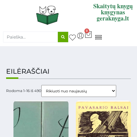
Skaitytų knygų
knygynas
geraknyga.lt
0
KNYGŲ SUPIRKIMAS
EILĖRAŠČIAI
Rodoma 1–16 iš 490