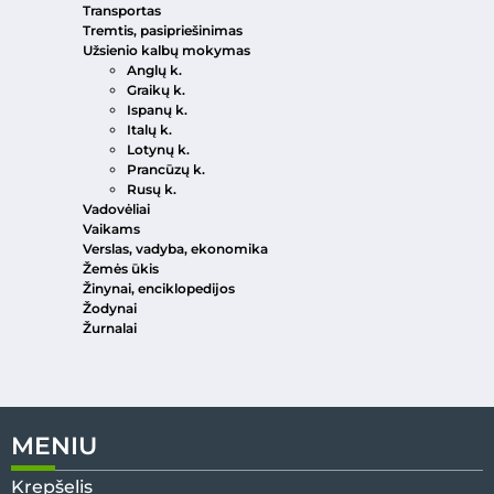
Transportas
Tremtis, pasipriešinimas
Užsienio kalbų mokymas
Anglų k.
Graikų k.
Ispanų k.
Italų k.
Lotynų k.
Prancūzų k.
Rusų k.
Vadovėliai
Vaikams
Verslas, vadyba, ekonomika
Žemės ūkis
Žinynai, enciklopedijos
Žodynai
Žurnalai
MENIU
Krepšelis