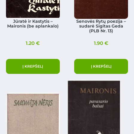
Jūratė ir Kastytis –
Senovės Rytų poezija –
Maironis (be aplankalo)
sudarė Sigitas Geda
(PLB Nr. 13)
1.20
€
1.90
€
Į KREPŠELĮ
Į KREPŠELĮ