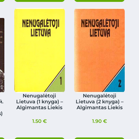
Nenugalėtoji
Nenugalėtoji
й.
Lietuva (1 knyga) –
Lietuva (2 knyga) –
Algimantas Liekis
Algimantas Liekis
)
1.50
€
1.90
€