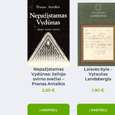
Nepažįstamas
Laisvės byla –
Vydūnas: žaliojo
Vytautas
svirno svečiai –
Landsbergis
Pranas Antalkis
2.50
€
1.90
€
Į KREPŠELĮ
Į KREPŠELĮ