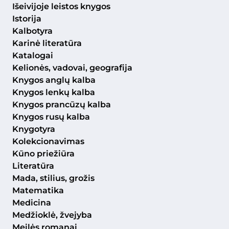
Išeivijoje leistos knygos
Istorija
Kalbotyra
Karinė literatūra
Katalogai
Kelionės, vadovai, geografija
Knygos anglų kalba
Knygos lenkų kalba
Knygos prancūzų kalba
Knygos rusų kalba
Knygotyra
Kolekcionavimas
Kūno priežiūra
Literatūra
Mada, stilius, grožis
Matematika
Medicina
Medžioklė, žvejyba
Meilės romanai