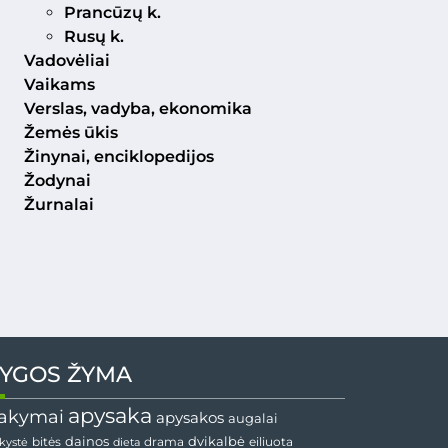
Prancūzų k.
Rusų k.
Vadovėliai
Vaikams
Verslas, vadyba, ekonomika
Žemės ūkis
Žinynai, enciklopedijos
Žodynai
Žurnalai
YGOS ŽYMA
apysaka
akymai
apysakos
augalai
dvikalbė
dainos
drama
bitės
dieta
eiliuota
nkystė