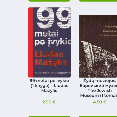
99 metai po įvykio
Žydų muziejus.
(1 knyga) – ​Liudas
Еврейский музе
Mažylis
The Jewish
Museum (1 tomas
2.90
€
4.50
€