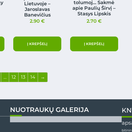
ny
tolumoj… Sakmė
Lietuvoje –
apie Paulių Širvį –
Jaroslavas
Stasys Lipskis
Banevičius
2.90
€
2.70
€
Į KREPŠELĮ
Į KREPŠELĮ
…
12
13
14
→
NUOTRAUKŲ GALERIJA
KN
aps
bitini