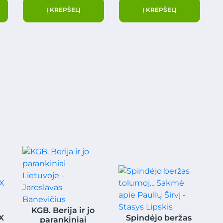
Į KREPŠELĮ
Į KREPŠELĮ
KGB. Berija ir jo
X
Spindėjo beržas
parankiniai