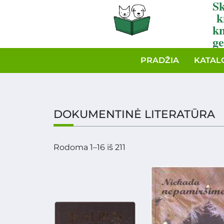
Sk
k
k
ge
PRADŽIA
KATAL
DOKUMENTINĖ LITERATŪRA
Rodoma 1–16 iš 211