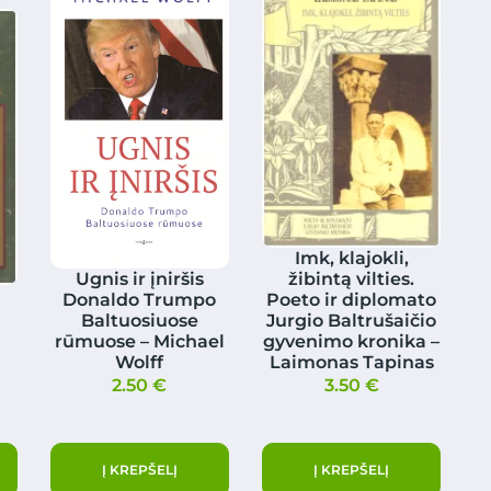
Imk, klajokli,
Ugnis ir įniršis
žibintą vilties.
Donaldo Trumpo
Poeto ir diplomato
Baltuosiuose
Jurgio Baltrušaičio
rūmuose – Michael
gyvenimo kronika –
Wolff
Laimonas Tapinas
2.50
€
3.50
€
Į KREPŠELĮ
Į KREPŠELĮ