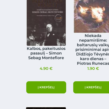
Niekada
nepamiršime:
baltarusių vaik
Kalbos, pakeitusios
prisiminimai api
pasaulį – Simon
Didžiojo Tėvynė
Sebag Montefiore
karo dienas –
Piotras Runeca
4.90
€
1.90
€
Į KREPŠELĮ
Į KREPŠELĮ