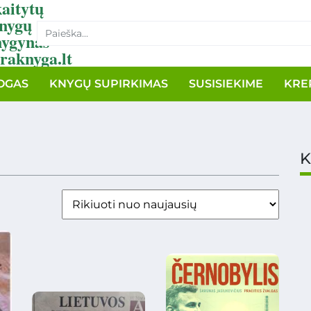
aitytų
nygų
nygynas
raknyga.lt
OGAS
KNYGŲ SUPIRKIMAS
SUSISIEKIME
KRE
K