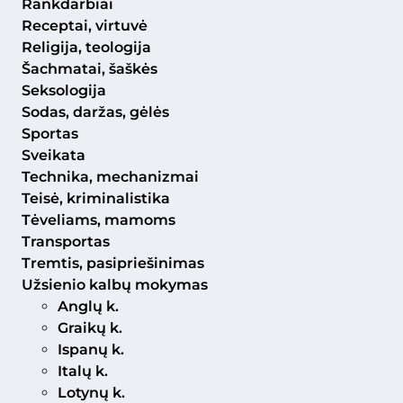
Rankdarbiai
Receptai, virtuvė
Religija, teologija
Šachmatai, šaškės
Seksologija
Sodas, daržas, gėlės
Sportas
Sveikata
Technika, mechanizmai
Teisė, kriminalistika
Tėveliams, mamoms
Transportas
Tremtis, pasipriešinimas
Užsienio kalbų mokymas
Anglų k.
Graikų k.
Ispanų k.
Italų k.
Lotynų k.