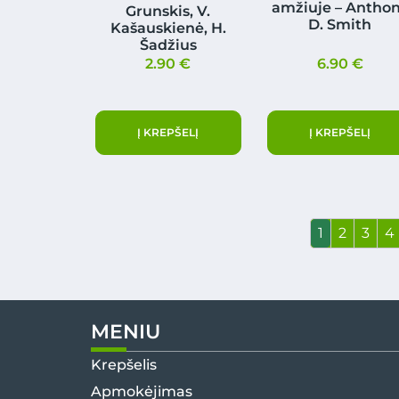
amžiuje – Antho
Grunskis, V.
D. Smith
Kašauskienė, H.
Šadžius
2.90
€
6.90
€
Į KREPŠELĮ
Į KREPŠELĮ
1
2
3
4
MENIU
Krepšelis
Apmokėjimas