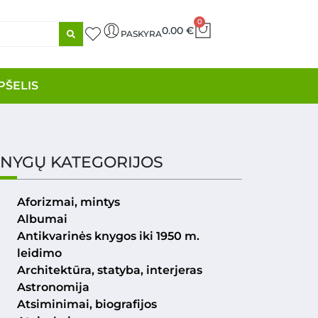
0
0.00
€
PASKYRA
PŠELIS
NYGŲ KATEGORIJOS
Aforizmai, mintys
Albumai
Antikvarinės knygos iki 1950 m.
leidimo
Architektūra, statyba, interjeras
Astronomija
Atsiminimai, biografijos