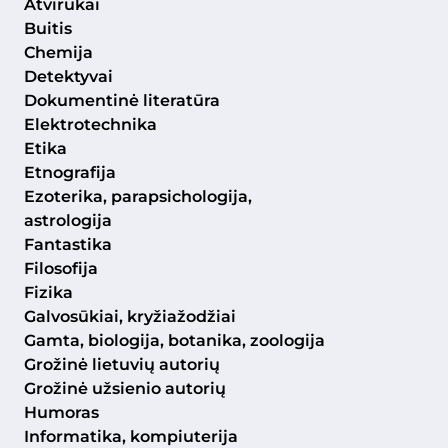
Atvirukai
Buitis
Chemija
Detektyvai
Dokumentinė literatūra
Elektrotechnika
Etika
Etnografija
Ezoterika, parapsichologija,
astrologija
Fantastika
Filosofija
Fizika
Galvosūkiai, kryžiažodžiai
Gamta, biologija, botanika, zoologija
Grožinė lietuvių autorių
Grožinė užsienio autorių
Humoras
Informatika, kompiuterija