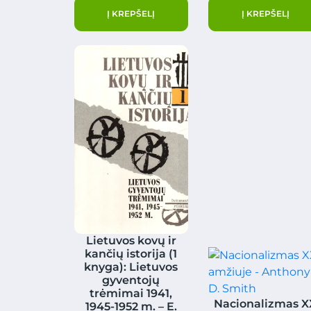
Į KREPŠELĮ
Į KREPŠELĮ
Lietuvos kovų ir
kančių istorija (1
knyga): Lietuvos
gyventojų
trėmimai 1941,
Nacionalizmas X
1945-1952 m. – E.