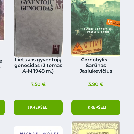
ų
Lietuvos gyventojų
Černobylis –
e
genocidas (3 tomas
Šarūnas
s
A-M 1948 m.)
Jasiukevičius
s
7.50
€
3.90
€
Į KREPŠELĮ
Į KREPŠELĮ