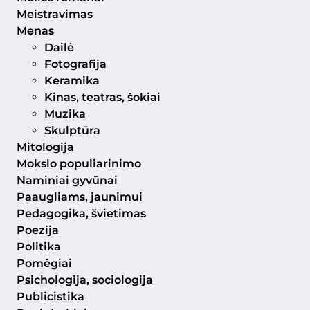
Meistravimas
Menas
Dailė
Fotografija
Keramika
Kinas, teatras, šokiai
Muzika
Skulptūra
Mitologija
Mokslo populiarinimo
Naminiai gyvūnai
Paaugliams, jaunimui
Pedagogika, švietimas
Poezija
Politika
Pomėgiai
Psichologija, sociologija
Publicistika