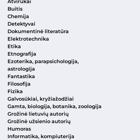
Atvirukai
Buitis
Chemija
Detektyvai
Dokumentinė literatūra
Elektrotechnika
Etika
Etnografija
Ezoterika, parapsichologija,
astrologija
Fantastika
Filosofija
Fizika
Galvosūkiai, kryžiažodžiai
Gamta, biologija, botanika, zoologija
Grožinė lietuvių autorių
Grožinė užsienio autorių
Humoras
Informatika, kompiuterija