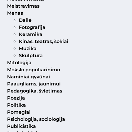
Meistravimas
Menas
Dailė
Fotografija
Keramika
Kinas, teatras, šokiai
Muzika
Skulptūra
Mitologija
Mokslo populiarinimo
Naminiai gyvūnai
Paaugliams, jaunimui
Pedagogika, švietimas
Poezija
Politika
Pomėgiai
Psichologija, sociologija
Publicistika