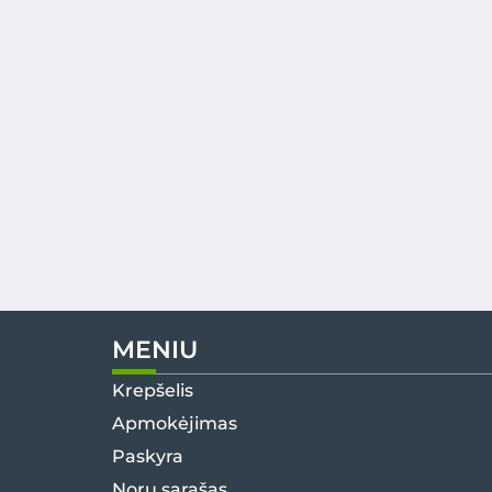
MENIU
Krepšelis
Apmokėjimas
Paskyra
Norų sąrašas