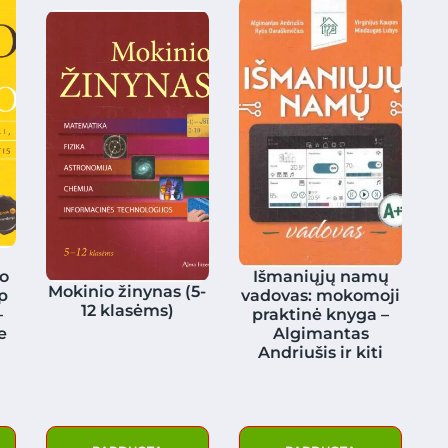
io
Išmaniųjų namų
Mokinio žinynas (5-
p
vadovas: mokomoji
12 klasėms)
–
praktinė knyga –
e
Algimantas
Andriušis ir kiti