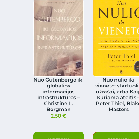
Nuo Gutenbergo iki
Nuo nulio iki
globalios
vieneto: startuol
informacijos
užrašai, arba Kai
infrastruktūros –
kuriama ateitis 
Christine L.
Peter Thiel, Blak
Borgman
Masters
2.50
€