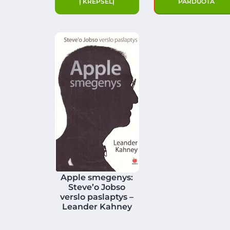
Į KREPŠELĮ
PARDUOTA
Apple smegenys:
Steve’o Jobso
verslo paslaptys –
Leander Kahney