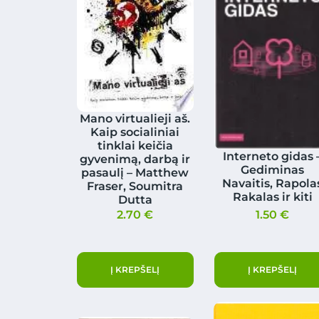
Mano virtualieji aš.
Kaip socialiniai
tinklai keičia
Interneto gidas 
gyvenimą, darbą ir
Gediminas
pasaulį – Matthew
Navaitis, Rapola
Fraser, Soumitra
Rakalas ir kiti
Dutta
2.70
€
1.50
€
Į KREPŠELĮ
Į KREPŠELĮ