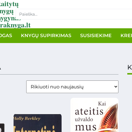
aitytų
nygų
nygynas
raknyga.lt
OGAS
KNYGŲ SUPIRKIMAS
SUSISIEKIME
KRE
A
K