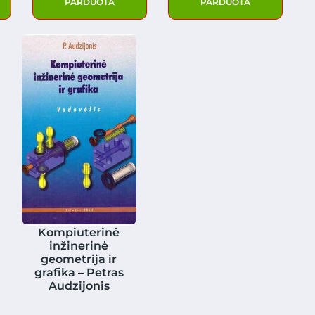
PARDUOTA
PARDUOTA
Kompiuterinė
inžinerinė
geometrija ir
grafika – Petras
Audzijonis