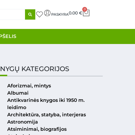
0
0.00
€
PASKYRA
PŠELIS
NYGŲ KATEGORIJOS
Aforizmai, mintys
Albumai
Antikvarinės knygos iki 1950 m.
leidimo
Architektūra, statyba, interjeras
Astronomija
Atsiminimai, biografijos