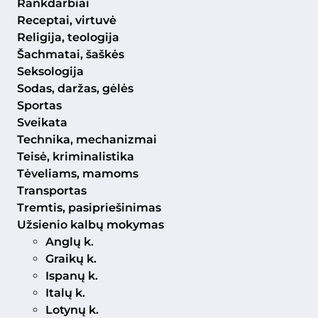
Rankdarbiai
Receptai, virtuvė
Religija, teologija
Šachmatai, šaškės
Seksologija
Sodas, daržas, gėlės
Sportas
Sveikata
Technika, mechanizmai
Teisė, kriminalistika
Tėveliams, mamoms
Transportas
Tremtis, pasipriešinimas
Užsienio kalbų mokymas
Anglų k.
Graikų k.
Ispanų k.
Italų k.
Lotynų k.