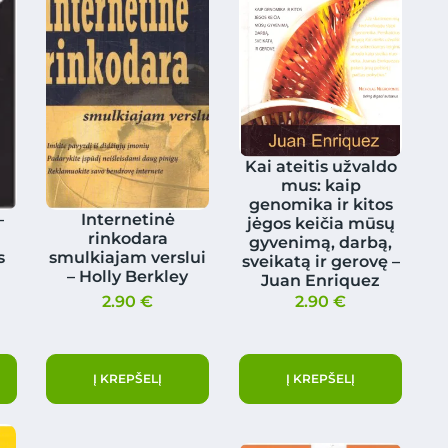
Kai ateitis užvaldo
mus: kaip
genomika ir kitos
–
Internetinė
jėgos keičia mūsų
rinkodara
gyvenimą, darbą,
s
smulkiajam verslui
sveikatą ir gerovę –
– Holly Berkley
Juan Enriquez
2.90
€
2.90
€
Į KREPŠELĮ
Į KREPŠELĮ