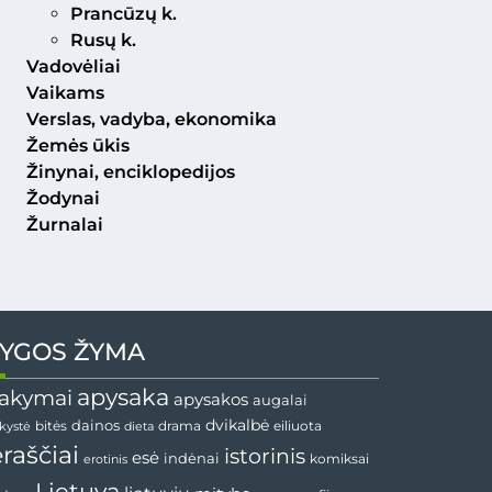
Prancūzų k.
Rusų k.
Vadovėliai
Vaikams
Verslas, vadyba, ekonomika
Žemės ūkis
Žinynai, enciklopedijos
Žodynai
Žurnalai
YGOS ŽYMA
apysaka
akymai
apysakos
augalai
dainos
dvikalbė
drama
nkystė
bitės
dieta
eiliuota
ėraščiai
istorinis
esė
indėnai
komiksai
erotinis
Lietuva