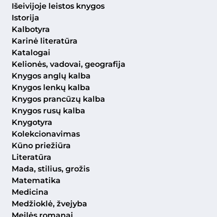
Išeivijoje leistos knygos
Istorija
Kalbotyra
Karinė literatūra
Katalogai
Kelionės, vadovai, geografija
Knygos anglų kalba
Knygos lenkų kalba
Knygos prancūzų kalba
Knygos rusų kalba
Knygotyra
Kolekcionavimas
Kūno priežiūra
Literatūra
Mada, stilius, grožis
Matematika
Medicina
Medžioklė, žvejyba
Meilės romanai