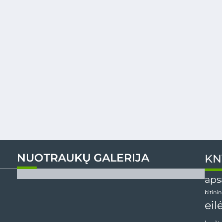
NUOTRAUKŲ GALERIJA
KN
aps
bitini
eil