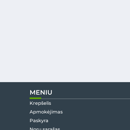
MENIU
Krepšelis
Apmokėjimas
Paskyra
Norų sąrašas