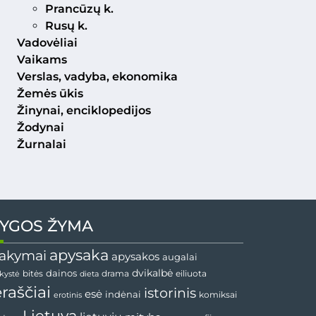
Prancūzų k.
Rusų k.
Vadovėliai
Vaikams
Verslas, vadyba, ekonomika
Žemės ūkis
Žinynai, enciklopedijos
Žodynai
Žurnalai
YGOS ŽYMA
apysaka
akymai
apysakos
augalai
dainos
dvikalbė
drama
nkystė
bitės
dieta
eiliuota
ėraščiai
istorinis
esė
indėnai
komiksai
erotinis
Lietuva