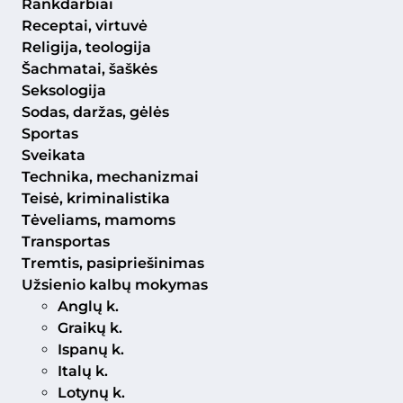
Rankdarbiai
Receptai, virtuvė
Religija, teologija
Šachmatai, šaškės
Seksologija
Sodas, daržas, gėlės
Sportas
Sveikata
Technika, mechanizmai
Teisė, kriminalistika
Tėveliams, mamoms
Transportas
Tremtis, pasipriešinimas
Užsienio kalbų mokymas
Anglų k.
Graikų k.
Ispanų k.
Italų k.
Lotynų k.