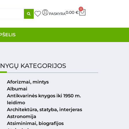
0
0.00
€
PASKYRA
PŠELIS
NYGŲ KATEGORIJOS
Aforizmai, mintys
Albumai
Antikvarinės knygos iki 1950 m.
leidimo
Architektūra, statyba, interjeras
Astronomija
Atsiminimai, biografijos