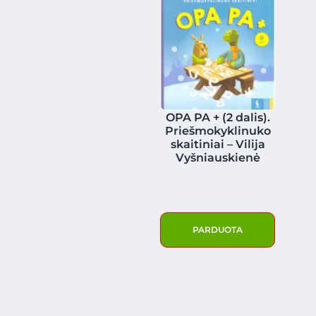
OPA PA + (2 dalis).
Priešmokyklinuko
skaitiniai – Vilija
Vyšniauskienė
PARDUOTA