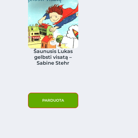
Šaunusis Lukas
gelbsti visatą –
Sabine Stehr
PARDUOTA