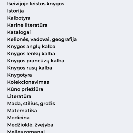
Išeivijoje leistos knygos
Istorija
Kalbotyra
Karinė literatūra
Katalogai
Kelionės, vadovai, geografija
Knygos anglų kalba
Knygos lenkų kalba
Knygos prancūzų kalba
Knygos rusų kalba
Knygotyra
Kolekcionavimas
Kūno priežiūra
Literatūra
Mada, stilius, grožis
Matematika
Medicina
Medžioklė, žvejyba
Meilės romanai