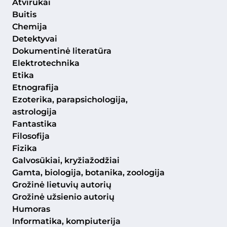
Atvirukai
Buitis
Chemija
Detektyvai
Dokumentinė literatūra
Elektrotechnika
Etika
Etnografija
Ezoterika, parapsichologija,
astrologija
Fantastika
Filosofija
Fizika
Galvosūkiai, kryžiažodžiai
Gamta, biologija, botanika, zoologija
Grožinė lietuvių autorių
Grožinė užsienio autorių
Humoras
Informatika, kompiuterija