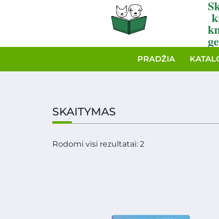
Sk
k
k
ge
PRADŽIA
KATAL
SKAITYMAS
Rodomi visi rezultatai: 2