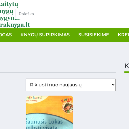
aitytų
nygų
nygynas
raknyga.lt
OGAS
KNYGŲ SUPIRKIMAS
SUSISIEKIME
KRE
K