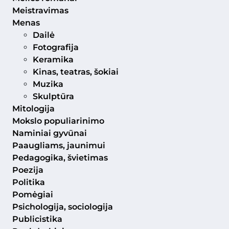
Meistravimas
Menas
Dailė
Fotografija
Keramika
Kinas, teatras, šokiai
Muzika
Skulptūra
Mitologija
Mokslo populiarinimo
Naminiai gyvūnai
Paaugliams, jaunimui
Pedagogika, švietimas
Poezija
Politika
Pomėgiai
Psichologija, sociologija
Publicistika