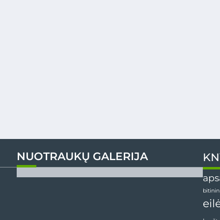
NUOTRAUKŲ GALERIJA
KN
aps
bitini
eil