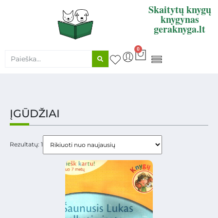
Skaitytų knygų
knygynas
geraknyga.lt
0
KNYGŲ SUPIRKIMAS
ĮGŪDŽIAI
Rezultatų: 1