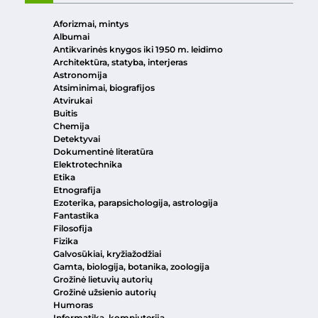
Aforizmai, mintys
Albumai
Antikvarinės knygos iki 1950 m. leidimo
Architektūra, statyba, interjeras
Astronomija
Atsiminimai, biografijos
Atvirukai
Buitis
Chemija
Detektyvai
Dokumentinė literatūra
Elektrotechnika
Etika
Etnografija
Ezoterika, parapsichologija, astrologija
Fantastika
Filosofija
Fizika
Galvosūkiai, kryžiažodžiai
Gamta, biologija, botanika, zoologija
Grožinė lietuvių autorių
Grožinė užsienio autorių
Humoras
Informatika, kompiuterija