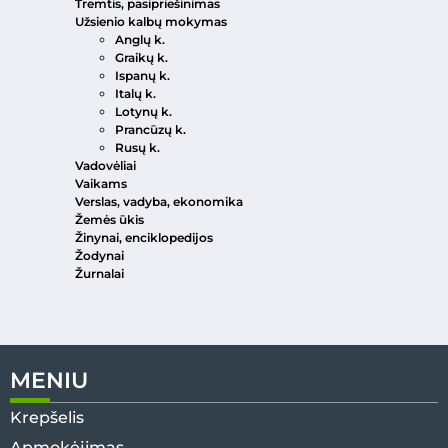
Tremtis, pasipriešinimas
Užsienio kalbų mokymas
Anglų k.
Graikų k.
Ispanų k.
Italų k.
Lotynų k.
Prancūzų k.
Rusų k.
Vadovėliai
Vaikams
Verslas, vadyba, ekonomika
Žemės ūkis
Žinynai, enciklopedijos
Žodynai
Žurnalai
MENIU
Krepšelis
Apmokėjimas