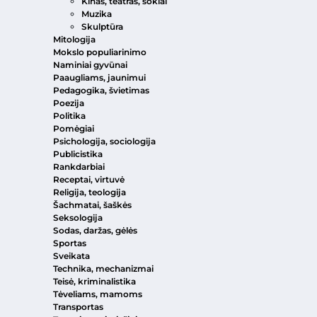
Kinas, teatras, šokiai
Muzika
Skulptūra
Mitologija
Mokslo populiarinimo
Naminiai gyvūnai
Paaugliams, jaunimui
Pedagogika, švietimas
Poezija
Politika
Pomėgiai
Psichologija, sociologija
Publicistika
Rankdarbiai
Receptai, virtuvė
Religija, teologija
Šachmatai, šaškės
Seksologija
Sodas, daržas, gėlės
Sportas
Sveikata
Technika, mechanizmai
Teisė, kriminalistika
Tėveliams, mamoms
Transportas