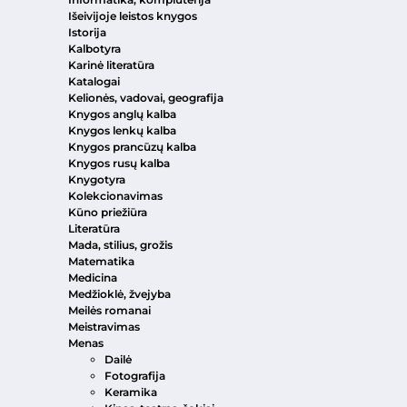
Išeivijoje leistos knygos
Istorija
Kalbotyra
Karinė literatūra
Katalogai
Kelionės, vadovai, geografija
Knygos anglų kalba
Knygos lenkų kalba
Knygos prancūzų kalba
Knygos rusų kalba
Knygotyra
Kolekcionavimas
Kūno priežiūra
Literatūra
Mada, stilius, grožis
Matematika
Medicina
Medžioklė, žvejyba
Meilės romanai
Meistravimas
Menas
Dailė
Fotografija
Keramika