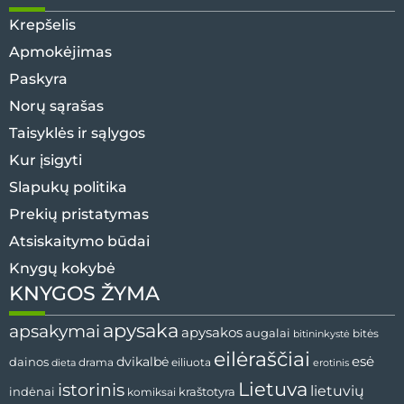
Krepšelis
Apmokėjimas
Paskyra
Norų sąrašas
Taisyklės ir sąlygos
Kur įsigyti
Slapukų politika
Prekių pristatymas
Atsiskaitymo būdai
Knygų kokybė
KNYGOS ŽYMA
apysaka
apsakymai
apysakos
augalai
bitininkystė
bitės
eilėraščiai
esė
dainos
dvikalbė
drama
dieta
eiliuota
erotinis
Lietuva
istorinis
lietuvių
indėnai
komiksai
kraštotyra