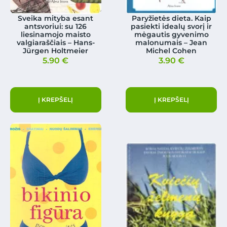
Sveika mityba esant
Paryžietės dieta. Kaip
antsvoriui: su 126
pasiekti idealų svorį ir
liesinamojo maisto
mėgautis gyvenimo
valgiaraščiais – Hans-
malonumais – Jean
Jürgen Holtmeier
Michel Cohen
5.90
€
3.90
€
Į KREPŠELĮ
Į KREPŠELĮ