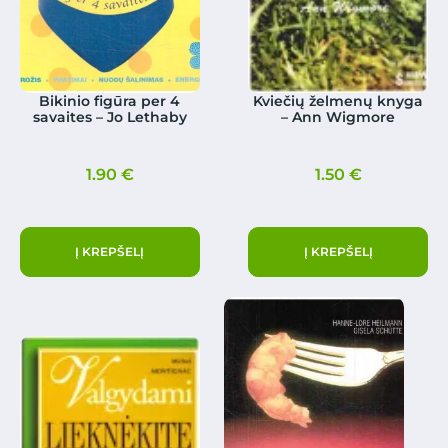
Bikinio figūra per 4
Kviečių želmenų knyga
savaites – Jo Lethaby
– Ann Wigmore
1.90
€
1.50
€
Į KREPŠELĮ
Į KREPŠELĮ