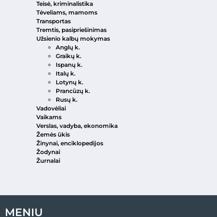
Teisė, kriminalistika
Tėveliams, mamoms
Transportas
Tremtis, pasipriešinimas
Užsienio kalbų mokymas
Anglų k.
Graikų k.
Ispanų k.
Italų k.
Lotynų k.
Prancūzų k.
Rusų k.
Vadovėliai
Vaikams
Verslas, vadyba, ekonomika
Žemės ūkis
Žinynai, enciklopedijos
Žodynai
Žurnalai
MENIU