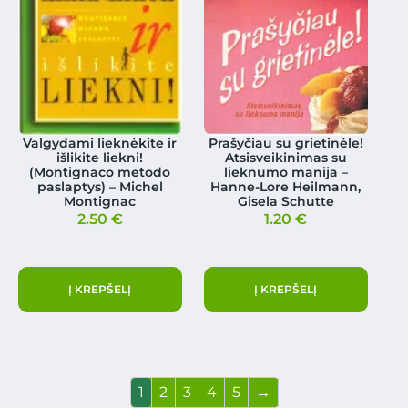
Valgydami lieknėkite ir
Prašyčiau su grietinėle!
išlikite liekni!
Atsisveikinimas su
(Montignaco metodo
lieknumo manija –
paslaptys) – Michel
Hanne-Lore Heilmann,
Montignac
Gisela Schutte
2.50
€
1.20
€
Į KREPŠELĮ
Į KREPŠELĮ
1
2
3
4
5
→