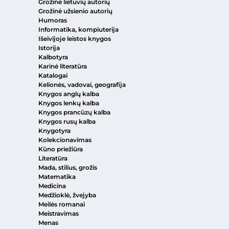
Grožinė lietuvių autorių
Grožinė užsienio autorių
Humoras
Informatika, kompiuterija
Išeivijoje leistos knygos
Istorija
Kalbotyra
Karinė literatūra
Katalogai
Kelionės, vadovai, geografija
Knygos anglų kalba
Knygos lenkų kalba
Knygos prancūzų kalba
Knygos rusų kalba
Knygotyra
Kolekcionavimas
Kūno priežiūra
Literatūra
Mada, stilius, grožis
Matematika
Medicina
Medžioklė, žvejyba
Meilės romanai
Meistravimas
Menas