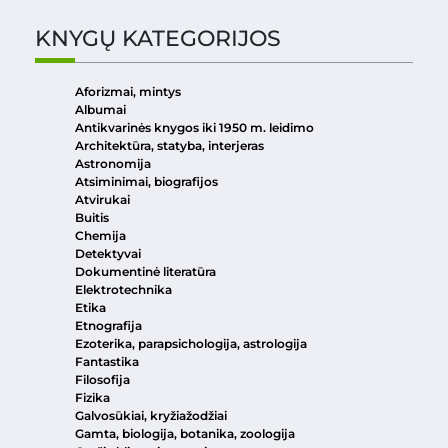
KNYGŲ KATEGORIJOS
Aforizmai, mintys
Albumai
Antikvarinės knygos iki 1950 m. leidimo
Architektūra, statyba, interjeras
Astronomija
Atsiminimai, biografijos
Atvirukai
Buitis
Chemija
Detektyvai
Dokumentinė literatūra
Elektrotechnika
Etika
Etnografija
Ezoterika, parapsichologija, astrologija
Fantastika
Filosofija
Fizika
Galvosūkiai, kryžiažodžiai
Gamta, biologija, botanika, zoologija