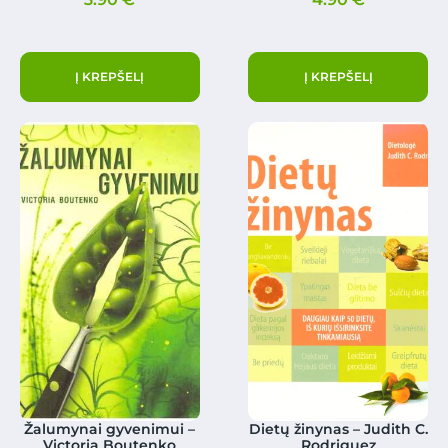
Į KREPŠELĮ
Į KREPŠELĮ
Žalumynai gyvenimui –
Dietų žinynas – Judith C.
Victoria Boutenko
Rodriguez