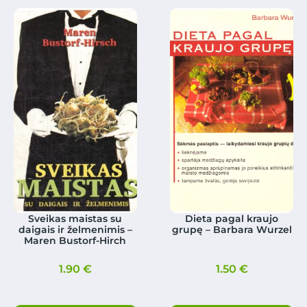
Sveikas maistas su
Dieta pagal kraujo
daigais ir želmenimis –
grupę – Barbara Wurzel
Maren Bustorf-Hirch
1.90
€
1.50
€