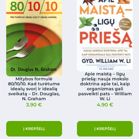
Apie maistą – ligų
Mitybos formulė
priešą: nauja mokslo
80/10/10. Kad turėtume
doktrina apie tai, kaip
idealų svorį ir idealią
organizmas gali
sveikatą – Dr. Douglas,
pasveikti pats – William
N. Graham
W. Li
3.90
€
4.90
€
Į KREPŠELĮ
Į KREPŠELĮ