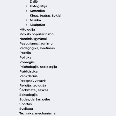
Dailė
Fotografija
Keramika
Kinas, teatras, šokiai
Muzika
Skulptūra
Mitologija
Mokslo populiarinimo
Naminiai gyvūnai
Paaugliams, jaunimui
Pedagogika, švietimas
Poezija
Politika
Pomėgiai
Psichologija, sociologija
Publicistika
Rankdarbiai
Receptai, virtuvė
Religija, teologija
Šachmatai, šaškės
Seksologija
Sodas, daržas, gėlės
Sportas
Sveikata
Technika, mechanizmai