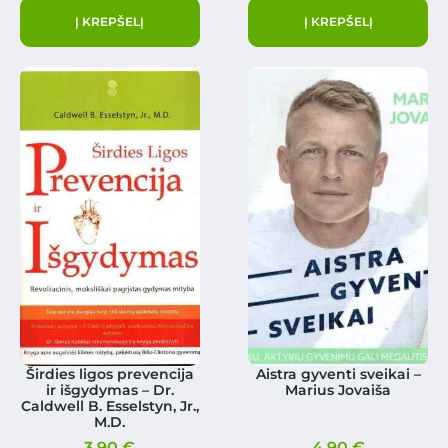
Į KREPŠELĮ
Į KREPŠELĮ
Širdies ligos prevencija
Aistra gyventi sveikai –
ir išgydymas – Dr.
Marius Jovaiša
Caldwell B. Esselstyn, Jr.,
M.D.
3.90
€
4.90
€