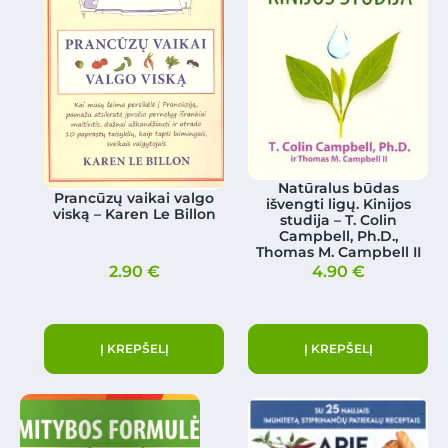
Natūralus būdas
Prancūzų vaikai valgo
išvengti ligų. Kinijos
viską – Karen Le Billon
studija – T. Colin
Campbell, Ph.D.,
Thomas M. Campbell II
2.90
€
4.90
€
Į KREPŠELĮ
Į KREPŠELĮ