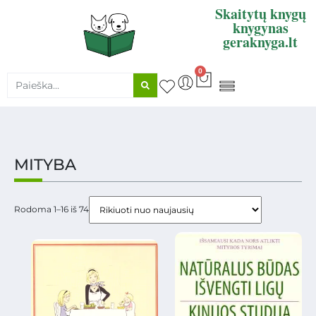
Skaitytų knygų
knygynas
geraknyga.lt
0
KNYGŲ SUPIRKIMAS
MITYBA
Rodoma 1–16 iš 74