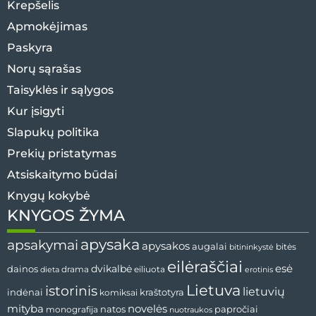
Krepšelis
Apmokėjimas
Paskyra
Norų sąrašas
Taisyklės ir sąlygos
Kur įsigyti
Slapukų politika
Prekių pristatymas
Atsiskaitymo būdai
Knygų kokybė
KNYGOS ŽYMA
apysaka
apsakymai
apysakos
augalai
bitininkystė
bitės
eilėraščiai
esė
dainos
dvikalbė
drama
dieta
eiliuota
erotinis
Lietuva
istorinis
lietuvių
indėnai
komiksai
kraštotyra
mityba
novelės
natos
papročiai
monografija
nuotraukos