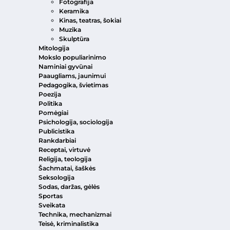
Fotografija
Keramika
Kinas, teatras, šokiai
Muzika
Skulptūra
Mitologija
Mokslo populiarinimo
Naminiai gyvūnai
Paaugliams, jaunimui
Pedagogika, švietimas
Poezija
Politika
Pomėgiai
Psichologija, sociologija
Publicistika
Rankdarbiai
Receptai, virtuvė
Religija, teologija
Šachmatai, šaškės
Seksologija
Sodas, daržas, gėlės
Sportas
Sveikata
Technika, mechanizmai
Teisė, kriminalistika