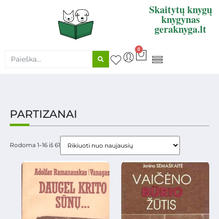
Skaitytų knygų
knygynas
geraknyga.lt
0
KNYGŲ SUPIRKIMAS
PARTIZANAI
Rodoma 1–16 iš 61