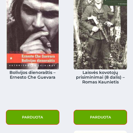
Bolivijos dienoraštis –
Laisvės kovotojų
Ernesto Che Guevara
prisiminimai (8 dalis) –
Romas Kaunietis
PARDUOTA
PARDUOTA