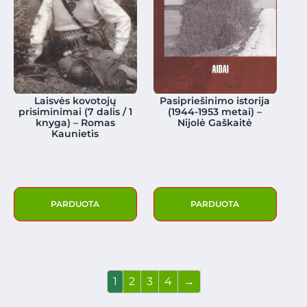
Laisvės kovotojų
Pasipriešinimo istorija
prisiminimai (7 dalis / 1
(1944-1953 metai) –
knyga) – Romas
Nijolė Gaškaitė
Kaunietis
PARDUOTA
PARDUOTA
1
2
3
4
→