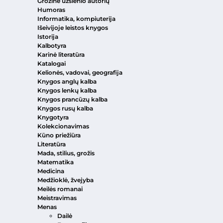
Grožinė užsienio autorių
Humoras
Informatika, kompiuterija
Išeivijoje leistos knygos
Istorija
Kalbotyra
Karinė literatūra
Katalogai
Kelionės, vadovai, geografija
Knygos anglų kalba
Knygos lenkų kalba
Knygos prancūzų kalba
Knygos rusų kalba
Knygotyra
Kolekcionavimas
Kūno priežiūra
Literatūra
Mada, stilius, grožis
Matematika
Medicina
Medžioklė, žvejyba
Meilės romanai
Meistravimas
Menas
Dailė