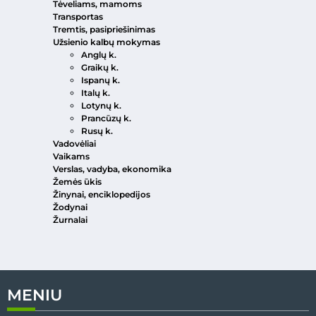
Tėveliams, mamoms
Transportas
Tremtis, pasipriešinimas
Užsienio kalbų mokymas
Anglų k.
Graikų k.
Ispanų k.
Italų k.
Lotynų k.
Prancūzų k.
Rusų k.
Vadovėliai
Vaikams
Verslas, vadyba, ekonomika
Žemės ūkis
Žinynai, enciklopedijos
Žodynai
Žurnalai
MENIU