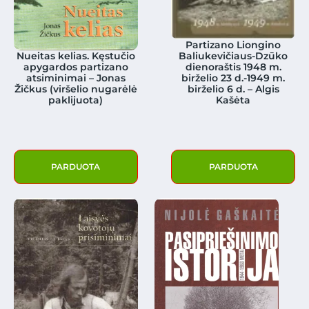
Partizano Liongino
Nueitas kelias. Kęstučio
Baliukevičiaus-Dzūko
apygardos partizano
dienoraštis 1948 m.
atsiminimai – Jonas
birželio 23 d.-1949 m.
Žičkus (viršelio nugarėlė
birželio 6 d. – Algis
paklijuota)
Kašėta
PARDUOTA
PARDUOTA