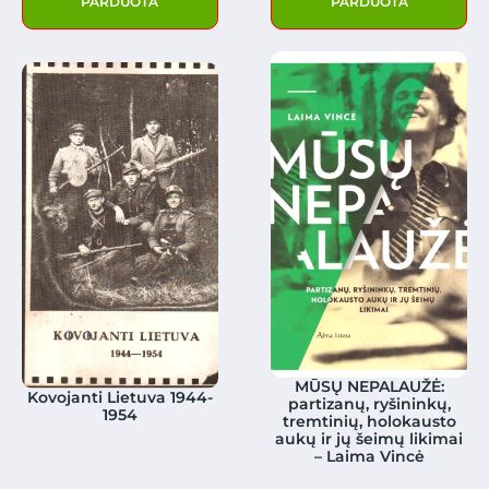
PARDUOTA
PARDUOTA
MŪSŲ NEPALAUŽĖ:
Kovojanti Lietuva 1944-
partizanų, ryšininkų,
1954
tremtinių, holokausto
aukų ir jų šeimų likimai
– Laima Vincė