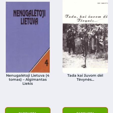
Nenugalėtoji Lietuva (4
Tada kai žuvom dėl
tomas) – Algimantas
Tėvynės…
Liekis