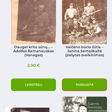
Daugel krito sūnų… –
Vaičėno būrio žūtis –
Adolfas Ramanauskas
Janina Semaškaitė
(Vanagas)
(įrašytas sveikinimas)
2.90
€
Į KREPŠELĮ
PARDUOTA