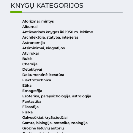
KNYGŲ KATEGORIJOS
Aforizmai, mintys
Albumai
Antikvarinės knygos iki 1950 m. leidimo
Architektūra, statyba, interjeras
Astronomija
Atsiminimai, biografijos
Atvirukai
Buitis
Chemija
Detektyvai
Dokumentinė literatūra
Elektrotechnika
Etika
Etnografija
Ezoterika, parapsichologija, astrologija
Fantastika
Filosofija
Fizika
Galvosūkiai, kryžiažodžiai
Gamta, biologija, botanika, zoologija
Grožinė lietuvių autorių