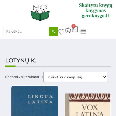
Skaitytų knygų
knygynas
geraknyga.lt
0
KNYGŲ SUPIRKIMAS
LOTYNŲ K.
Rodomi visi rezultatai: 14