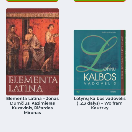
Elementa Latina – Jonas
Lotynų kalbos vadovėlis
Dumčius, Kazimieras
(1,2,3 dalys) – Wolfram
Kuzavinis, Ričardas
Kautzky
Mironas