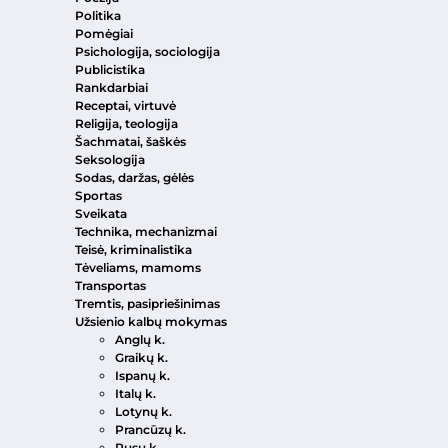
Politika
Pomėgiai
Psichologija, sociologija
Publicistika
Rankdarbiai
Receptai, virtuvė
Religija, teologija
Šachmatai, šaškės
Seksologija
Sodas, daržas, gėlės
Sportas
Sveikata
Technika, mechanizmai
Teisė, kriminalistika
Tėveliams, mamoms
Transportas
Tremtis, pasipriešinimas
Užsienio kalbų mokymas
Anglų k.
Graikų k.
Ispanų k.
Italų k.
Lotynų k.
Prancūzų k.
Rusų k.