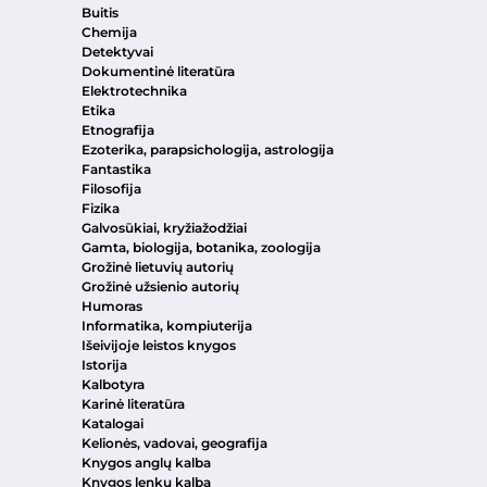
Buitis
Chemija
Detektyvai
Dokumentinė literatūra
Elektrotechnika
Etika
Etnografija
Ezoterika, parapsichologija, astrologija
Fantastika
Filosofija
Fizika
Galvosūkiai, kryžiažodžiai
Gamta, biologija, botanika, zoologija
Grožinė lietuvių autorių
Grožinė užsienio autorių
Humoras
Informatika, kompiuterija
Išeivijoje leistos knygos
Istorija
Kalbotyra
Karinė literatūra
Katalogai
Kelionės, vadovai, geografija
Knygos anglų kalba
Knygos lenkų kalba