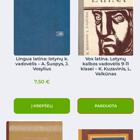
Lingua latina: lotynų k.
Vox latina. Lotynų
vadovėlis – A. Šuopys, J.
kalbos vadovėlis 9-11
Vosylius
klasei – K. Kuzavinis, L.
Valkūnas
7.50
€
Į KREPŠELĮ
PARDUOTA