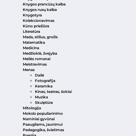
Knygos prancūzų kalba
Knygos rusų kalba
Knygotyra
Kolekcionavimas
Kūno priežiūra
Literatūra
Mada, stilius, grožis
Matematika
Medicina
Medžioklė, žvejyba
Meilės romanai
Meistravimas
Menas
Dailė
Fotografija
Keramika
Kinas, teatras, šokiai
Muzika
Skulptūra
Mitologija
Mokslo populiarinimo
Naminiai gyvūnai
Paaugliams, jaunimui
Pedagogika, švietimas
Poezija