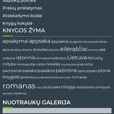
Slapukų politika
Prekių pristatymas
Atsiskaitymo būdai
Knygų kokybė
KNYGOS ŽYMA
apysaka
apsakymai
apysakos
augalai
bitininkystė
bitės
eilėraščiai
esė
dainos
dvikalbė
drama
dieta
eiliuota
erotinis
Lietuva
istorinis
lietuvių
indėnai
komiksai
kraštotyra
mityba
novelės
natos
papročiai
monografija
nuotraukos
pažintinė
pasaka
pasakos
plona
partizanai
pjesės
pjesė
knygelė
poema
romanai
prezidentas
priklausomybė
romanas
tautosaka
trilogija
vaistažolės
vampyrai
rusų
žaidimai
šventės
NUOTRAUKŲ GALERIJA