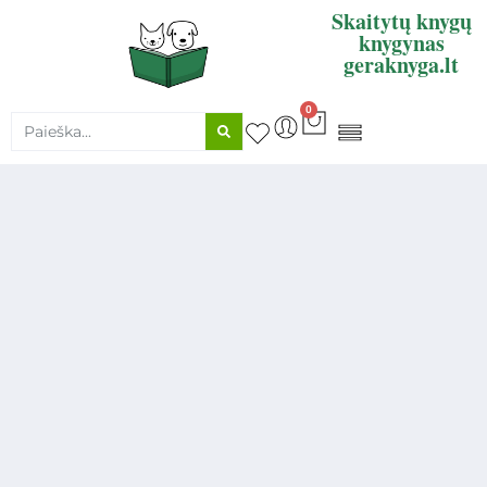
Skaitytų knygų
knygynas
geraknyga.lt
0
KNYGŲ SUPIRKIMAS