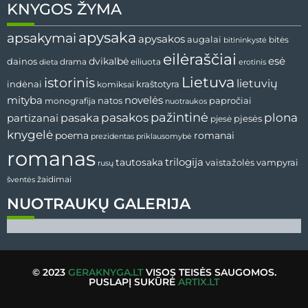
KNYGOS ŽYMA
apysaka
apsakymai
apysakos
augalai
bitininkystė
bitės
eilėraščiai
esė
dainos
dvikalbė
drama
dieta
eiliuota
erotinis
Lietuva
istorinis
lietuvių
indėnai
komiksai
kraštotyra
mityba
novelės
natos
papročiai
monografija
nuotraukos
pažintinė
pasaka
pasakos
plona
partizanai
pjesės
pjesė
knygelė
poema
romanai
prezidentas
priklausomybė
romanas
tautosaka
trilogija
vaistažolės
vampyrai
rusų
žaidimai
šventės
NUOTRAUKŲ GALERIJA
© 2023
GERAKNYGA.LT
VISOS TEISĖS SAUGOMOS.
PUSLAPĮ SUKŪRĖ
ARTIX.LT