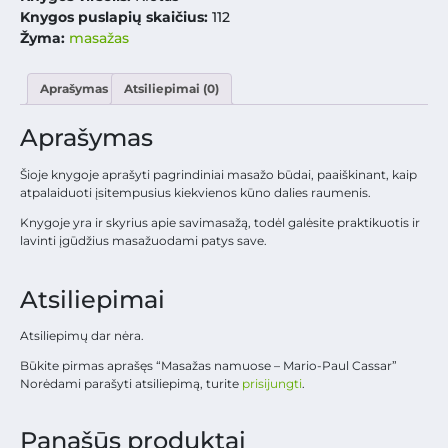
Knygos puslapių skaičius:
112
Žyma:
masažas
Aprašymas
Atsiliepimai (0)
Aprašymas
Šioje knygoje aprašyti pagrindiniai masažo būdai, paaiškinant, kaip
atpalaiduoti įsitempusius kiekvienos kūno dalies raumenis.
Knygoje yra ir skyrius apie savimasažą, todėl galėsite praktikuotis ir
lavinti įgūdžius masažuodami patys save.
Atsiliepimai
Atsiliepimų dar nėra.
Būkite pirmas aprašęs “Masažas namuose – Mario-Paul Cassar”
Norėdami parašyti atsiliepimą, turite
prisijungti
.
Panašūs produktai