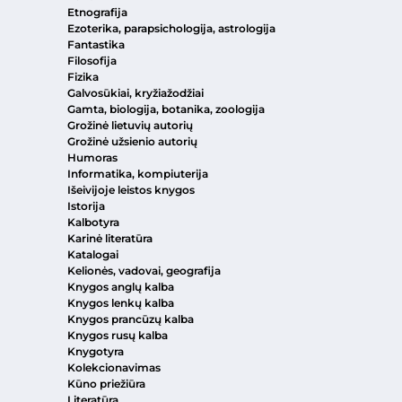
Etnografija
Ezoterika, parapsichologija, astrologija
Fantastika
Filosofija
Fizika
Galvosūkiai, kryžiažodžiai
Gamta, biologija, botanika, zoologija
Grožinė lietuvių autorių
Grožinė užsienio autorių
Humoras
Informatika, kompiuterija
Išeivijoje leistos knygos
Istorija
Kalbotyra
Karinė literatūra
Katalogai
Kelionės, vadovai, geografija
Knygos anglų kalba
Knygos lenkų kalba
Knygos prancūzų kalba
Knygos rusų kalba
Knygotyra
Kolekcionavimas
Kūno priežiūra
Literatūra