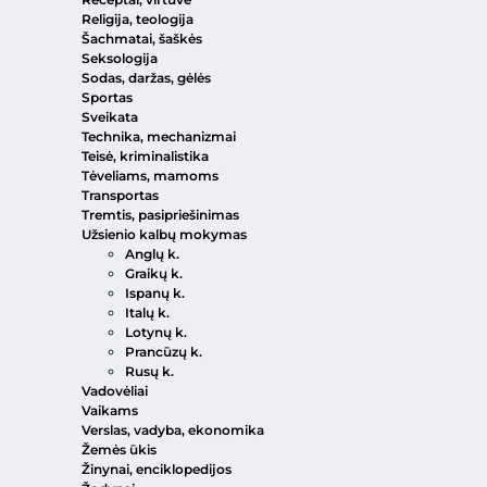
Religija, teologija
Šachmatai, šaškės
Seksologija
Sodas, daržas, gėlės
Sportas
Sveikata
Technika, mechanizmai
Teisė, kriminalistika
Tėveliams, mamoms
Transportas
Tremtis, pasipriešinimas
Užsienio kalbų mokymas
Anglų k.
Graikų k.
Ispanų k.
Italų k.
Lotynų k.
Prancūzų k.
Rusų k.
Vadovėliai
Vaikams
Verslas, vadyba, ekonomika
Žemės ūkis
Žinynai, enciklopedijos