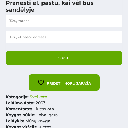
Pranešti el. paštu, kai vėl bus
sandėlyje
PRIDĖTI Į NORŲ SĄRAŠĄ
Kategorija:
Sveikata
Leidimo data:
2003
Komentaras:
iliustruota
Knygos būklė:
Labai gera
Leidykla:
Mūsų knyga
Knygos viršelis:
Kietas