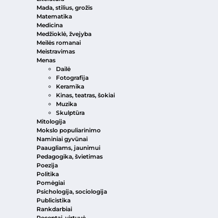
Mada, stilius, grožis
Matematika
Medicina
Medžioklė, žvejyba
Meilės romanai
Meistravimas
Menas
Dailė
Fotografija
Keramika
Kinas, teatras, šokiai
Muzika
Skulptūra
Mitologija
Mokslo populiarinimo
Naminiai gyvūnai
Paaugliams, jaunimui
Pedagogika, švietimas
Poezija
Politika
Pomėgiai
Psichologija, sociologija
Publicistika
Rankdarbiai
Receptai, virtuvė