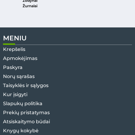
Žodynai
Žurnalai
MENIU
Krepšelis
Apmokėjimas
Paskyra
Norų sąrašas
Taisyklės ir sąlygos
Kur įsigyti
Slapukų politika
Prekių pristatymas
Atsiskaitymo būdai
Knygų kokybė