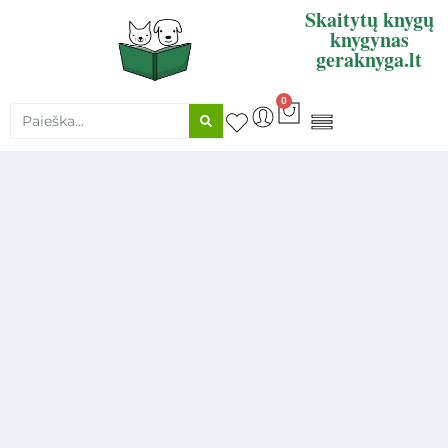
Skaitytų knygų
knygynas
geraknyga.lt
0
KNYGŲ SUPIRKIMAS