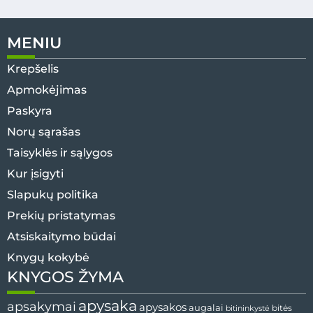
MENIU
Krepšelis
Apmokėjimas
Paskyra
Norų sąrašas
Taisyklės ir sąlygos
Kur įsigyti
Slapukų politika
Prekių pristatymas
Atsiskaitymo būdai
Knygų kokybė
KNYGOS ŽYMA
apysaka
apsakymai
apysakos
augalai
bitės
bitininkystė