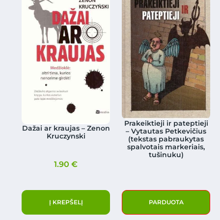
Prakeiktieji ir pateptieji
Dažai ar kraujas – Zenon
– Vytautas Petkevičius
Kruczynski
(tekstas pabraukytas
spalvotais markeriais,
tušinuku)
1.90
€
Į KREPŠELĮ
PARDUOTA