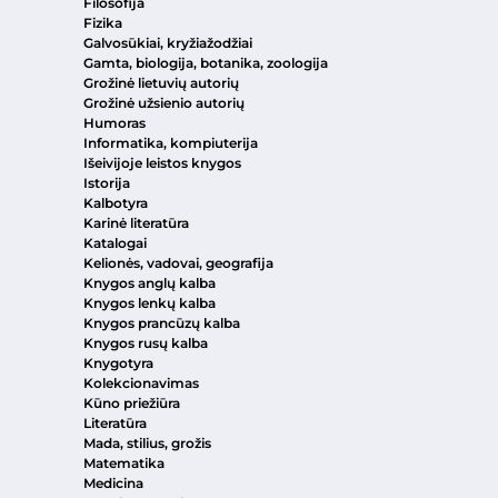
Filosofija
Fizika
Galvosūkiai, kryžiažodžiai
Gamta, biologija, botanika, zoologija
Grožinė lietuvių autorių
Grožinė užsienio autorių
Humoras
Informatika, kompiuterija
Išeivijoje leistos knygos
Istorija
Kalbotyra
Karinė literatūra
Katalogai
Kelionės, vadovai, geografija
Knygos anglų kalba
Knygos lenkų kalba
Knygos prancūzų kalba
Knygos rusų kalba
Knygotyra
Kolekcionavimas
Kūno priežiūra
Literatūra
Mada, stilius, grožis
Matematika
Medicina