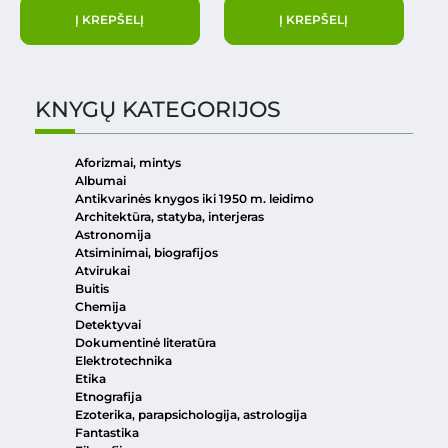
Į KREPŠELĮ
Į KREPŠELĮ
KNYGŲ KATEGORIJOS
Aforizmai, mintys
Albumai
Antikvarinės knygos iki 1950 m. leidimo
Architektūra, statyba, interjeras
Astronomija
Atsiminimai, biografijos
Atvirukai
Buitis
Chemija
Detektyvai
Dokumentinė literatūra
Elektrotechnika
Etika
Etnografija
Ezoterika, parapsichologija, astrologija
Fantastika