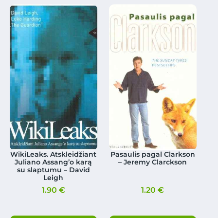
WikiLeaks. Atskleidžiant
Pasaulis pagal Clarkson
Juliano Assang’o karą
– Jeremy Clarckson
su slaptumu – David
Leigh
1.90
€
1.20
€