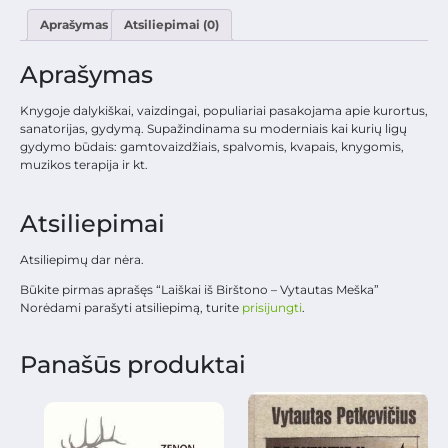
Aprašymas
Atsiliepimai (0)
Aprašymas
Knygoje dalykiškai, vaizdingai, populiariai pasakojama apie kurortus,
sanatorijas, gydymą. Supažindinama su moderniais kai kurių ligų
gydymo būdais: gamtovaizdžiais, spalvomis, kvapais, knygomis,
muzikos terapija ir kt.
Atsiliepimai
Atsiliepimų dar nėra.
Būkite pirmas aprašęs “Laiškai iš Birštono – Vytautas Meška”
Norėdami parašyti atsiliepimą, turite
prisijungti
.
Panašūs produktai