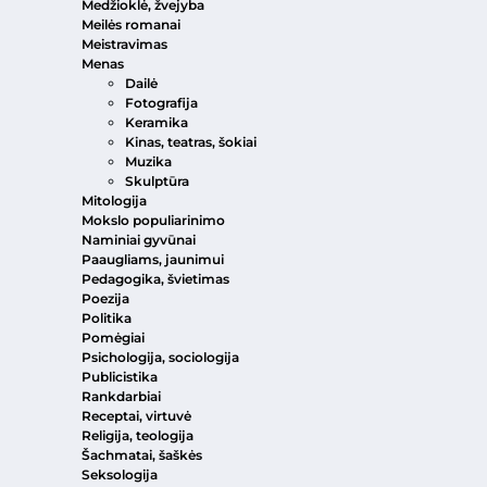
Medžioklė, žvejyba
Meilės romanai
Meistravimas
Menas
Dailė
Fotografija
Keramika
Kinas, teatras, šokiai
Muzika
Skulptūra
Mitologija
Mokslo populiarinimo
Naminiai gyvūnai
Paaugliams, jaunimui
Pedagogika, švietimas
Poezija
Politika
Pomėgiai
Psichologija, sociologija
Publicistika
Rankdarbiai
Receptai, virtuvė
Religija, teologija
Šachmatai, šaškės
Seksologija