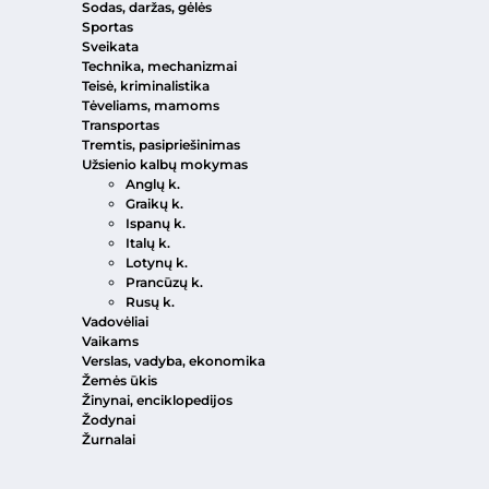
Sodas, daržas, gėlės
Sportas
Sveikata
Technika, mechanizmai
Teisė, kriminalistika
Tėveliams, mamoms
Transportas
Tremtis, pasipriešinimas
Užsienio kalbų mokymas
Anglų k.
Graikų k.
Ispanų k.
Italų k.
Lotynų k.
Prancūzų k.
Rusų k.
Vadovėliai
Vaikams
Verslas, vadyba, ekonomika
Žemės ūkis
Žinynai, enciklopedijos
Žodynai
Žurnalai