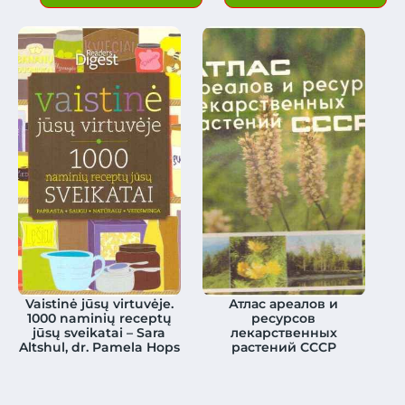
Vaistinė jūsų virtuvėje.
Атлас ареалов и
1000 naminių receptų
ресурсов
jūsų sveikatai – Sara
лекарственных
Altshul, dr. Pamela Hops
растений СССР