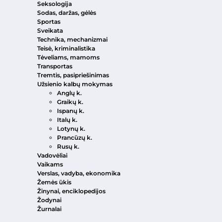
Seksologija
Sodas, daržas, gėlės
Sportas
Sveikata
Technika, mechanizmai
Teisė, kriminalistika
Tėveliams, mamoms
Transportas
Tremtis, pasipriešinimas
Užsienio kalbų mokymas
Anglų k.
Graikų k.
Ispanų k.
Italų k.
Lotynų k.
Prancūzų k.
Rusų k.
Vadovėliai
Vaikams
Verslas, vadyba, ekonomika
Žemės ūkis
Žinynai, enciklopedijos
Žodynai
Žurnalai