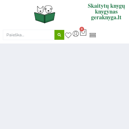
Skaitytų knygų
knygynas
geraknyga.lt
0
KNYGŲ SUPIRKIMAS