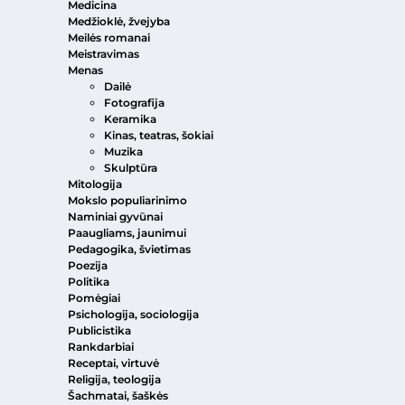
Medicina
Medžioklė, žvejyba
Meilės romanai
Meistravimas
Menas
Dailė
Fotografija
Keramika
Kinas, teatras, šokiai
Muzika
Skulptūra
Mitologija
Mokslo populiarinimo
Naminiai gyvūnai
Paaugliams, jaunimui
Pedagogika, švietimas
Poezija
Politika
Pomėgiai
Psichologija, sociologija
Publicistika
Rankdarbiai
Receptai, virtuvė
Religija, teologija
Šachmatai, šaškės