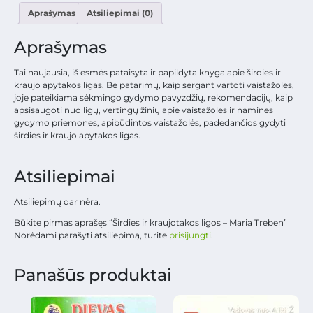
Aprašymas
Atsiliepimai (0)
Aprašymas
Tai naujausia, iš esmės pataisyta ir papildyta knyga apie širdies ir
kraujo apytakos ligas. Be patarimų, kaip sergant vartoti vaistažoles,
joje pateikiama sėkmingo gydymo pavyzdžių, rekomendacijų, kaip
apsisaugoti nuo ligų, vertingų žinių apie vaistažoles ir namines
gydymo priemones, apibūdintos vaistažolės, padedančios gydyti
širdies ir kraujo apytakos ligas.
Atsiliepimai
Atsiliepimų dar nėra.
Būkite pirmas aprašęs “Širdies ir kraujotakos ligos – Maria Treben”
Norėdami parašyti atsiliepimą, turite
prisijungti
.
Panašūs produktai