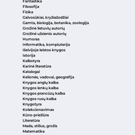
Fantastika
Filosofija
Fizika
Galvosūkiai, kryžiažodžiai
Gamta, biologija, botanika, zoologija
Grožinė lietuvių autorių
Grožinė užsienio autorių
Humoras
Informatika, kompiuterija
Išeivijoje leistos knygos
Istorija
Kalbotyra
Karinė literatūra
Katalogai
Kelionės, vadovai, geografija
Knygos anglų kalba
Knygos lenkų kalba
Knygos prancūzų kalba
Knygos rusų kalba
Knygotyra
Kolekcionavimas
Kūno priežiūra
Literatūra
Mada, stilius, grožis
Matematika