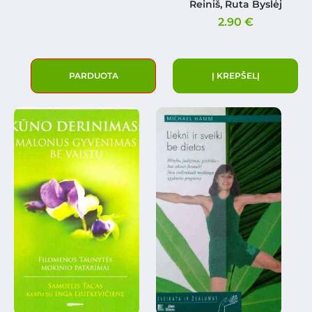
Reiniš, Ruta Byslėj
2.90
€
PARDUOTA
Į KREPŠELĮ