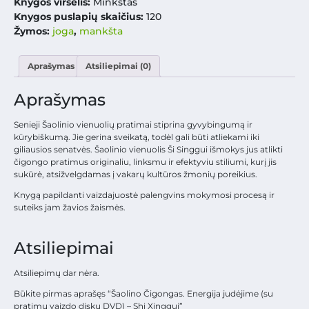
Knygos viršelis:
Minkštas
Knygos puslapių skaičius:
120
Žymos:
joga
,
mankšta
Aprašymas
Atsiliepimai (0)
Aprašymas
Senieji Šaolinio vienuolių pratimai stiprina gyvybingumą ir
kūrybiškumą. Jie gerina sveikatą, todėl gali būti atliekami iki
giliausios senatvės. Šaolinio vienuolis Ši Singgui išmokys jus atlikti
čigongo pratimus originaliu, linksmu ir efektyviu stiliumi, kurį jis
sukūrė, atsižvelgdamas į vakarų kultūros žmonių poreikius.
Knygą papildanti vaizdajuostė palengvins mokymosi procesą ir
suteiks jam žavios žaismės.
Atsiliepimai
Atsiliepimų dar nėra.
Būkite pirmas aprašęs “Šaolino Čigongas. Energija judėjime (su
pratimų vaizdo disku DVD) – Shi Xinggui”