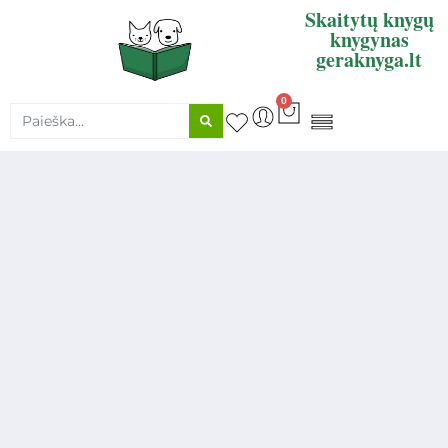
Skaitytų knygų
knygynas
geraknyga.lt
0
KNYGŲ SUPIRKIMAS