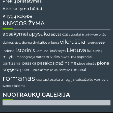
Prekių pristatymas
Atsiskaitymo būdai
Knygų kokybė
KNYGOS ŽYMA
apysaka
apsakymai
apysakos
augalai
bitininkystė
bitės
eilėraščiai
esė
dainos
dvikalbė
drama
dieta
eiliuota
erotinis
Lietuva
istorinis
lietuvių
indėnai
komiksai
kraštotyra
mityba
novelės
natos
papročiai
monografija
nuotraukos
pažintinė
pasaka
pasakos
plona
partizanai
pjesės
pjesė
knygelė
poema
romanai
prezidentas
priklausomybė
romanas
tautosaka
trilogija
vaistažolės
vampyrai
rusų
žaidimai
šventės
NUOTRAUKŲ GALERIJA