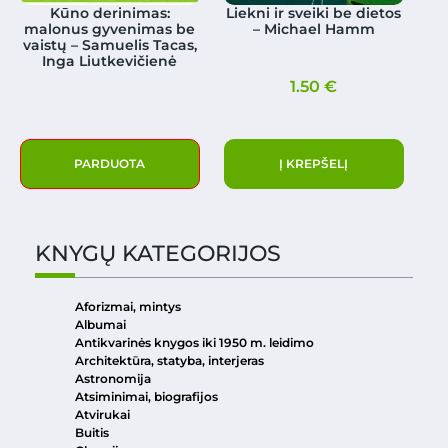
Kūno derinimas:
Liekni ir sveiki be dietos
malonus gyvenimas be
– Michael Hamm
vaistų – Samuelis Tacas,
Inga Liutkevičienė
1.50
€
PARDUOTA
Į KREPŠELĮ
KNYGŲ KATEGORIJOS
Aforizmai, mintys
Albumai
Antikvarinės knygos iki 1950 m. leidimo
Architektūra, statyba, interjeras
Astronomija
Atsiminimai, biografijos
Atvirukai
Buitis