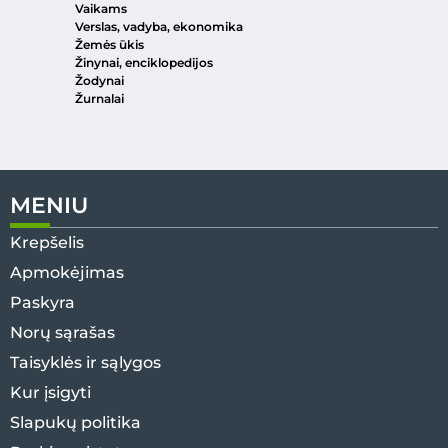
Vaikams
Verslas, vadyba, ekonomika
Žemės ūkis
Žinynai, enciklopedijos
Žodynai
Žurnalai
MENIU
Krepšelis
Apmokėjimas
Paskyra
Norų sąrašas
Taisyklės ir sąlygos
Kur įsigyti
Slapukų politika