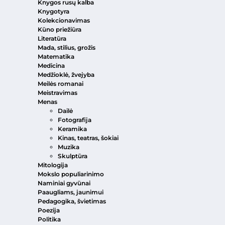
Knygos rusų kalba
Knygotyra
Kolekcionavimas
Kūno priežiūra
Literatūra
Mada, stilius, grožis
Matematika
Medicina
Medžioklė, žvejyba
Meilės romanai
Meistravimas
Menas
Dailė
Fotografija
Keramika
Kinas, teatras, šokiai
Muzika
Skulptūra
Mitologija
Mokslo populiarinimo
Naminiai gyvūnai
Paaugliams, jaunimui
Pedagogika, švietimas
Poezija
Politika