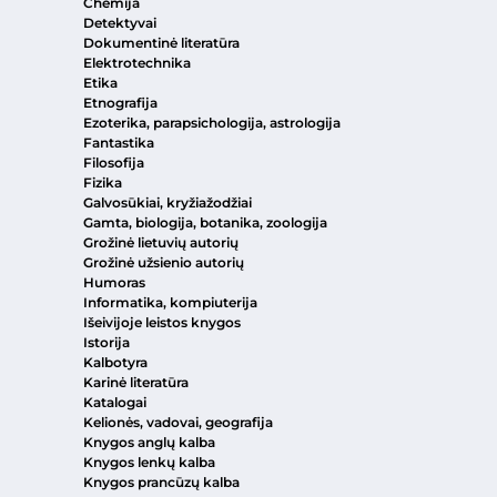
Chemija
Detektyvai
Dokumentinė literatūra
Elektrotechnika
Etika
Etnografija
Ezoterika, parapsichologija, astrologija
Fantastika
Filosofija
Fizika
Galvosūkiai, kryžiažodžiai
Gamta, biologija, botanika, zoologija
Grožinė lietuvių autorių
Grožinė užsienio autorių
Humoras
Informatika, kompiuterija
Išeivijoje leistos knygos
Istorija
Kalbotyra
Karinė literatūra
Katalogai
Kelionės, vadovai, geografija
Knygos anglų kalba
Knygos lenkų kalba
Knygos prancūzų kalba