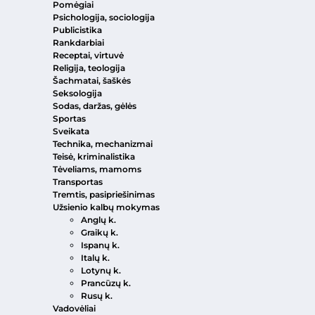
Pomėgiai
Psichologija, sociologija
Publicistika
Rankdarbiai
Receptai, virtuvė
Religija, teologija
Šachmatai, šaškės
Seksologija
Sodas, daržas, gėlės
Sportas
Sveikata
Technika, mechanizmai
Teisė, kriminalistika
Tėveliams, mamoms
Transportas
Tremtis, pasipriešinimas
Užsienio kalbų mokymas
Anglų k.
Graikų k.
Ispanų k.
Italų k.
Lotynų k.
Prancūzų k.
Rusų k.
Vadovėliai