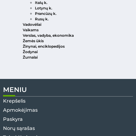
Italų k.
Lotynų k.
Prancūzų k.
Rusų k.
Vadovėliai
Vaikams
Verslas, vadyba, ekonomika
Žemės ūkis
Žinynai, enciklopedijos
Žodynai
Žurnalai
MENIU
Krepšelis
Apmokėjimas
Paskyra
Norų sąrašas