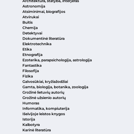
Architektūra, statyba, interjeras
Astronomija
Atsiminimai, biografijos
Atvirukai
Buitis
Chemija
Detektyvai
Dokumentinė literatūra
Elektrotechnika
Etika
Etnografija
Ezoterika, parapsichologija, astrologija
Fantastika
Filosofija
Fizika
Galvosūkiai, kryžiažodžiai
Gamta, biologija, botanika, zoologija
Grožinė lietuvių autorių
Grožinė užsienio autorių
Humoras
Informatika, kompiuterija
Išeivijoje leistos knygos
Istorija
Kalbotyra
Karinė literatūra