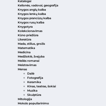
Katalogai
Kelionės, vadovai, geografija
Knygos anglų kalba
Knygos lenkų kalba
Knygos prancūzų kalba
Knygos rusų kalba
Knygotyra
Kolekcionavimas
Kūno priežiūra
Literatūra
Mada, stilius, grožis
Matematika
Medicina
Medžioklė, žvejyba
Meilės romanai
Meistravimas
Menas
Dailė
Fotografija
Keramika
Kinas, teatras, šokiai
Muzika
Skulptūra
Mitologija
Mokslo populiarinimo