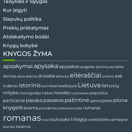
Taisyklės ir sąlygos
Kur įsigyti
Slapukų politika
Prekių pristatymas
Atsiskaitymo būdai
Knygų kokybė
KNYGOS ŽYMA
apysaka
apsakymai
apysakos
augalai
bitininkystė
bitės
eilėraščiai
esė
dainos
dvikalbė
drama
dieta
eiliuota
erotinis
Lietuva
istorinis
lietuvių
indėnai
komiksai
kraštotyra
mityba
novelės
natos
papročiai
monografija
nuotraukos
pažintinė
pasaka
pasakos
plona
partizanai
pjesės
pjesė
knygelė
poema
romanai
prezidentas
priklausomybė
romanas
tautosaka
trilogija
vaistažolės
vampyrai
rusų
žaidimai
šventės