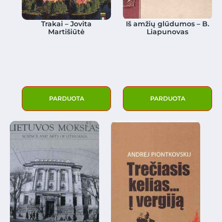
Trakai – Jovita
Iš amžių glūdumos – B.
Martišiūtė
Liapunovas
PARDUOTA
PARDUOTA