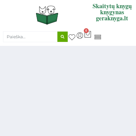
Skaitytų knygų
knygynas
geraknyga.lt
0
KNYGŲ SUPIRKIMAS