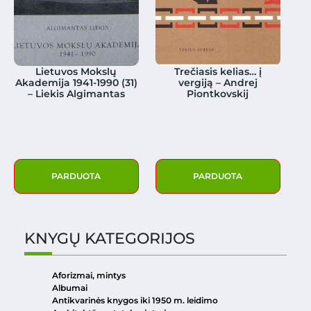
Lietuvos Mokslų
Trečiasis kelias… į
Akademija 1941-1990 (31)
vergiją – Andrej
– Liekis Algimantas
Piontkovskij
PARDUOTA
PARDUOTA
KNYGŲ KATEGORIJOS
Aforizmai, mintys
Albumai
Antikvarinės knygos iki 1950 m. leidimo