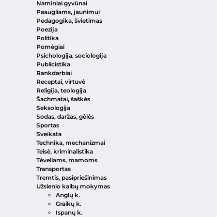
Naminiai gyvūnai
Paaugliams, jaunimui
Pedagogika, švietimas
Poezija
Politika
Pomėgiai
Psichologija, sociologija
Publicistika
Rankdarbiai
Receptai, virtuvė
Religija, teologija
Šachmatai, šaškės
Seksologija
Sodas, daržas, gėlės
Sportas
Sveikata
Technika, mechanizmai
Teisė, kriminalistika
Tėveliams, mamoms
Transportas
Tremtis, pasipriešinimas
Užsienio kalbų mokymas
Anglų k.
Graikų k.
Ispanų k.