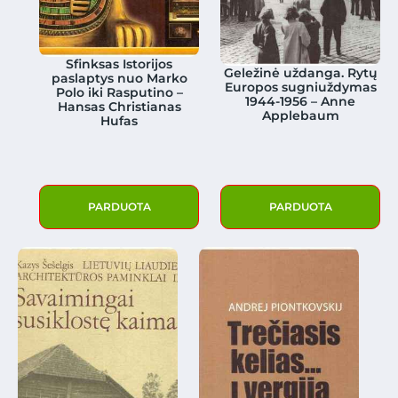
Sfinksas Istorijos
Geležinė uždanga. Rytų
paslaptys nuo Marko
Europos sugniuždymas
Polo iki Rasputino –
1944-1956 – Anne
Hansas Christianas
Applebaum
Hufas
PARDUOTA
PARDUOTA