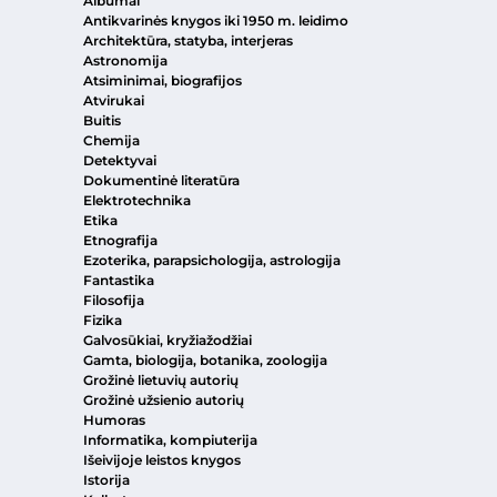
Albumai
Antikvarinės knygos iki 1950 m. leidimo
Architektūra, statyba, interjeras
Astronomija
Atsiminimai, biografijos
Atvirukai
Buitis
Chemija
Detektyvai
Dokumentinė literatūra
Elektrotechnika
Etika
Etnografija
Ezoterika, parapsichologija, astrologija
Fantastika
Filosofija
Fizika
Galvosūkiai, kryžiažodžiai
Gamta, biologija, botanika, zoologija
Grožinė lietuvių autorių
Grožinė užsienio autorių
Humoras
Informatika, kompiuterija
Išeivijoje leistos knygos
Istorija