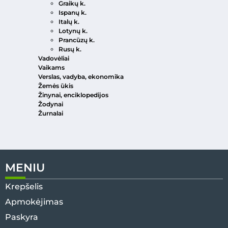
Graikų k.
Ispanų k.
Italų k.
Lotynų k.
Prancūzų k.
Rusų k.
Vadovėliai
Vaikams
Verslas, vadyba, ekonomika
Žemės ūkis
Žinynai, enciklopedijos
Žodynai
Žurnalai
MENIU
Krepšelis
Apmokėjimas
Paskyra