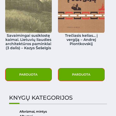
Savaimingai susiklostę
Trečiasis kelias… į
kaimai. Lietuvių liaudies
vergiją – Andrej
architektūros paminklai
Piontkovskij
(3 dalis) – Kazys Šešelgis
PARDUOTA
PARDUOTA
KNYGŲ KATEGORIJOS
Aforizmai, mintys