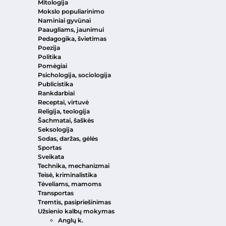
Mitologija
Mokslo populiarinimo
Naminiai gyvūnai
Paaugliams, jaunimui
Pedagogika, švietimas
Poezija
Politika
Pomėgiai
Psichologija, sociologija
Publicistika
Rankdarbiai
Receptai, virtuvė
Religija, teologija
Šachmatai, šaškės
Seksologija
Sodas, daržas, gėlės
Sportas
Sveikata
Technika, mechanizmai
Teisė, kriminalistika
Tėveliams, mamoms
Transportas
Tremtis, pasipriešinimas
Užsienio kalbų mokymas
Anglų k.