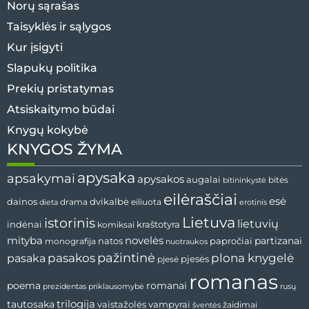
Norų sąrašas
Taisyklės ir sąlygos
Kur įsigyti
Slapukų politika
Prekių pristatymas
Atsiskaitymo būdai
Knygų kokybė
KNYGOS ŽYMA
apysaka
apsakymai
apysakos
augalai
bitės
bitininkystė
eilėraščiai
esė
dvikalbė
dainos
drama
dieta
eiliuota
erotinis
Lietuva
istorinis
lietuvių
indėnai
komiksai
kraštotyra
mityba
novelės
partizanai
natos
papročiai
monografija
nuotraukos
pažintinė
pasaka
pasakos
plona knygelė
pjesės
pjesė
romanas
romanai
poema
prezidentas
priklausomybė
rusų
tautosaka
trilogija
vaistažolės
vampyrai
žaidimai
šventės