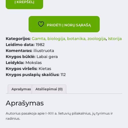
Į KREPŠELĮ
PRIDĖTI Į NORŲ SĄRAŠĄ
Kategorijos:
Gamta, biologija, botanika, zoologija
,
Istorija
Leidimo data:
1982
Komentaras:
iliustruota
Knygos būklė:
Labai gera
Leidykla:
Mokslas
Knygos viršelis:
Kietas
Knygos puslapių skaičius:
112
Aprašymas
Atsiliepimai (0)
Aprašymas
Autorius pasakoja apie I-XIII a. lietuvių piliakalnius, jų tyrimus ir
radinius.