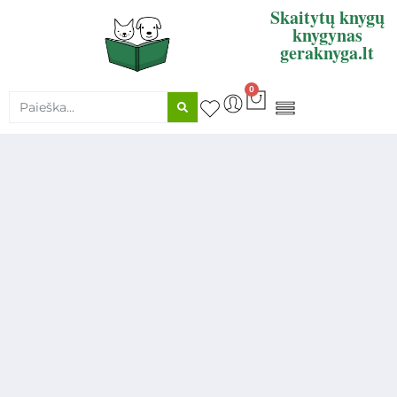
Skaitytų knygų
knygynas
geraknyga.lt
0
KNYGŲ SUPIRKIMAS