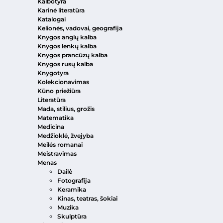
Kalbotyra
Karinė literatūra
Katalogai
Kelionės, vadovai, geografija
Knygos anglų kalba
Knygos lenkų kalba
Knygos prancūzų kalba
Knygos rusų kalba
Knygotyra
Kolekcionavimas
Kūno priežiūra
Literatūra
Mada, stilius, grožis
Matematika
Medicina
Medžioklė, žvejyba
Meilės romanai
Meistravimas
Menas
Dailė
Fotografija
Keramika
Kinas, teatras, šokiai
Muzika
Skulptūra