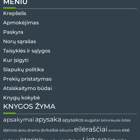
MENIU
Krepšelis
Apmokėjimas
Paskyra
Norų sąrašas
Taisyklės ir sąlygos
Kur įsigyti
Slapukų politika
Prekių pristatymas
Atsiskaitymo būdai
Knygų kokybė
KNYGOS ŽYMA
apysaka
apsakymai
apysakos
augalai
bitės
bitininkystė
eilėraščiai
esė
dvikalbė
dainos
drama
dieta
eiliuota
erotinis
Lietuva
istorinis
lietuvių