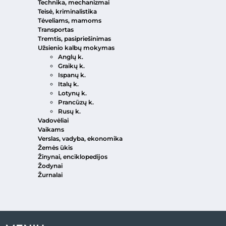
Technika, mechanizmai
Teisė, kriminalistika
Tėveliams, mamoms
Transportas
Tremtis, pasipriešinimas
Užsienio kalbų mokymas
Anglų k.
Graikų k.
Ispanų k.
Italų k.
Lotynų k.
Prancūzų k.
Rusų k.
Vadovėliai
Vaikams
Verslas, vadyba, ekonomika
Žemės ūkis
Žinynai, enciklopedijos
Žodynai
Žurnalai