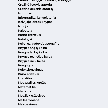
Gamta, biologija, botanika, zoologija
Grožinė lietuvių autorių
Grožinė užsienio autorių
Humoras
Informatika, kompiuterija
Išeivijoje leistos knygos
Istorija
Kalbotyra
Karinė literatūra
Katalogai
Kelionės, vadovai, geografija
Knygos anglų kalba
Knygos lenkų kalba
Knygos prancūzų kalba
Knygos rusų kalba
Knygotyra
Kolekcionavimas
Kūno priežiūra
Literatūra
Mada, stilius, grožis
Matematika
Medicina
Medžioklė, žvejyba
Meilės romanai
Meistravimas