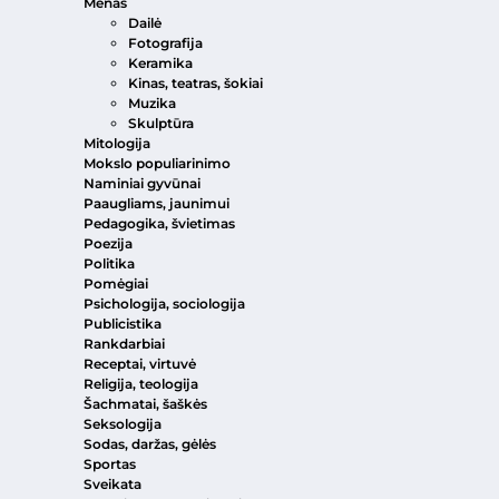
Menas
Dailė
Fotografija
Keramika
Kinas, teatras, šokiai
Muzika
Skulptūra
Mitologija
Mokslo populiarinimo
Naminiai gyvūnai
Paaugliams, jaunimui
Pedagogika, švietimas
Poezija
Politika
Pomėgiai
Psichologija, sociologija
Publicistika
Rankdarbiai
Receptai, virtuvė
Religija, teologija
Šachmatai, šaškės
Seksologija
Sodas, daržas, gėlės
Sportas
Sveikata