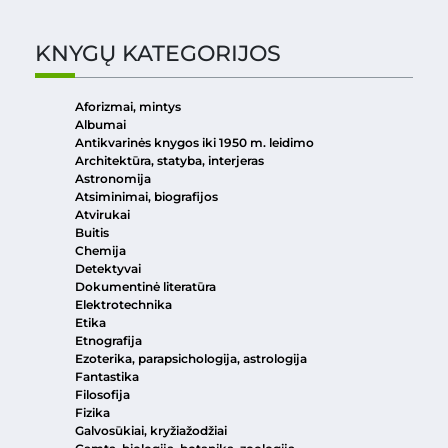
KNYGŲ KATEGORIJOS
Aforizmai, mintys
Albumai
Antikvarinės knygos iki 1950 m. leidimo
Architektūra, statyba, interjeras
Astronomija
Atsiminimai, biografijos
Atvirukai
Buitis
Chemija
Detektyvai
Dokumentinė literatūra
Elektrotechnika
Etika
Etnografija
Ezoterika, parapsichologija, astrologija
Fantastika
Filosofija
Fizika
Galvosūkiai, kryžiažodžiai