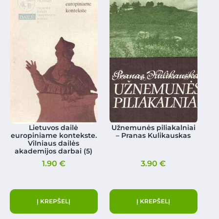
Lietuvos dailė
Užnemunės piliakalniai
europiniame kontekste.
– Pranas Kulikauskas
Vilniaus dailės
akademijos darbai (5)
1.90
€
3.90
€
Į KREPŠELĮ
Į KREPŠELĮ