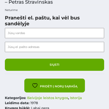
– Petras Stravinskas
Neturime
Pranešti el. paštu, kai vėl bus
sandėlyje
PRIDĖTI Į NORŲ SĄRAŠĄ
Kategorijos:
Išeivijoje leistos knygos
,
Istorija
Leidimo data:
1978
Knygos būklė:
Labai gera