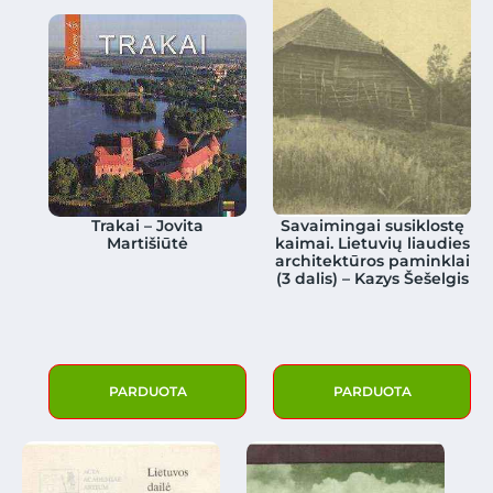
Trakai – Jovita
Savaimingai susiklostę
Martišiūtė
kaimai. Lietuvių liaudies
architektūros paminklai
(3 dalis) – Kazys Šešelgis
PARDUOTA
PARDUOTA