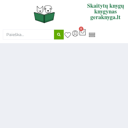
Skaitytų knygų
knygynas
geraknyga.lt
0
KNYGŲ SUPIRKIMAS