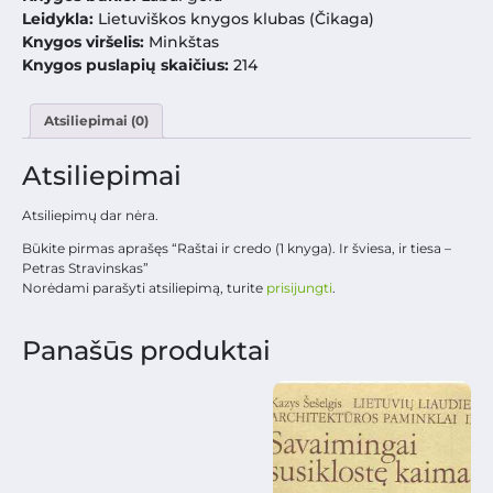
Leidykla:
Lietuviškos knygos klubas (Čikaga)
Knygos viršelis:
Minkštas
Knygos puslapių skaičius:
214
Atsiliepimai (0)
Atsiliepimai
Atsiliepimų dar nėra.
Būkite pirmas aprašęs “Raštai ir credo (1 knyga). Ir šviesa, ir tiesa –
Petras Stravinskas”
Norėdami parašyti atsiliepimą, turite
prisijungti
.
Panašūs produktai