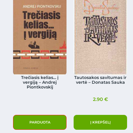
Trečiasis kelias… į
Tautosakos savitumas ir
vergiją – Andrej
vertė – Donatas Sauka
Piontkovskij
2.90
€
PARDUOTA
Į KREPŠELĮ