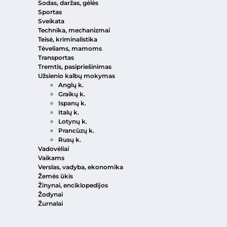
Sodas, daržas, gėlės
Sportas
Sveikata
Technika, mechanizmai
Teisė, kriminalistika
Tėveliams, mamoms
Transportas
Tremtis, pasipriešinimas
Užsienio kalbų mokymas
Anglų k.
Graikų k.
Ispanų k.
Italų k.
Lotynų k.
Prancūzų k.
Rusų k.
Vadovėliai
Vaikams
Verslas, vadyba, ekonomika
Žemės ūkis
Žinynai, enciklopedijos
Žodynai
Žurnalai