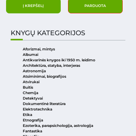
Į KREPŠELĮ
PARDUOTA
KNYGŲ KATEGORIJOS
Aforizmai, mintys
Albumai
Antikvarinės knygos iki 1950 m. leidimo
Architektūra, statyba, interjeras
Astronomija
Atsiminimai, biografijos
Atvirukai
Buitis
Chemija
Detektyvai
Dokumentinė literatūra
Elektrotechnika
Etika
Etnografija
Ezoterika, parapsichologija, astrologija
Fantastika