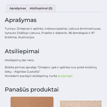
Aprašymas
Atsiliepimai (0)
Aprašymas
Turinys: Dniepras ir aplinka, Indoeuropiečiai, Lietuva šimtmečiuose,
Vytauto Didžiojo Lietuva, Praeitis ir dabartis. 96 žemėlapiai ir 97
brėžiniai, iliustracijos.
Atsiliepimai
Atsiliepimų dar nėra.
Būkite pirmas aprašęs “Dniepro upė ir aplinka nuo prieš-kristinių
laikų – Algirdas Gustaitis”
Norėdami parašyti atsiliepimą, turite
prisijungti
.
Panašūs produktai