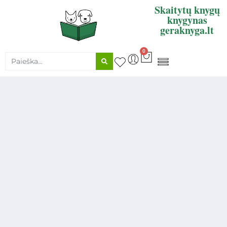
Skaitytų knygų
knygynas
geraknyga.lt
0
KNYGŲ SUPIRKIMAS