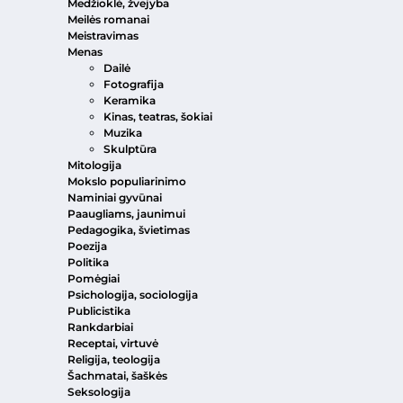
Medžioklė, žvejyba
Meilės romanai
Meistravimas
Menas
Dailė
Fotografija
Keramika
Kinas, teatras, šokiai
Muzika
Skulptūra
Mitologija
Mokslo populiarinimo
Naminiai gyvūnai
Paaugliams, jaunimui
Pedagogika, švietimas
Poezija
Politika
Pomėgiai
Psichologija, sociologija
Publicistika
Rankdarbiai
Receptai, virtuvė
Religija, teologija
Šachmatai, šaškės
Seksologija