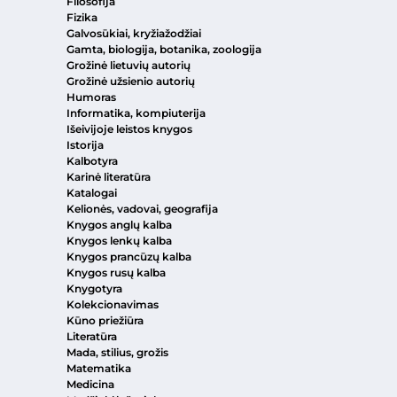
Filosofija
Fizika
Galvosūkiai, kryžiažodžiai
Gamta, biologija, botanika, zoologija
Grožinė lietuvių autorių
Grožinė užsienio autorių
Humoras
Informatika, kompiuterija
Išeivijoje leistos knygos
Istorija
Kalbotyra
Karinė literatūra
Katalogai
Kelionės, vadovai, geografija
Knygos anglų kalba
Knygos lenkų kalba
Knygos prancūzų kalba
Knygos rusų kalba
Knygotyra
Kolekcionavimas
Kūno priežiūra
Literatūra
Mada, stilius, grožis
Matematika
Medicina