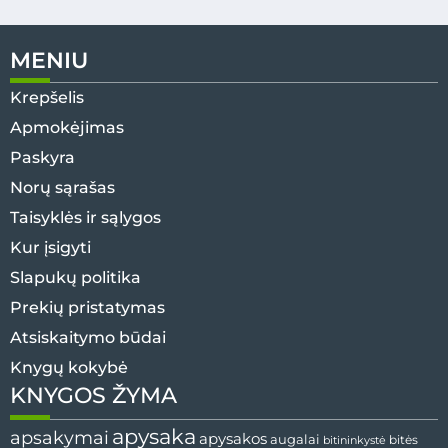
MENIU
Krepšelis
Apmokėjimas
Paskyra
Norų sąrašas
Taisyklės ir sąlygos
Kur įsigyti
Slapukų politika
Prekių pristatymas
Atsiskaitymo būdai
Knygų kokybė
KNYGOS ŽYMA
apysaka
apsakymai
apysakos
augalai
bitės
bitininkystė