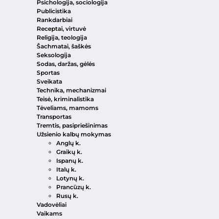
Psichologija, sociologija
Publicistika
Rankdarbiai
Receptai, virtuvė
Religija, teologija
Šachmatai, šaškės
Seksologija
Sodas, daržas, gėlės
Sportas
Sveikata
Technika, mechanizmai
Teisė, kriminalistika
Tėveliams, mamoms
Transportas
Tremtis, pasipriešinimas
Užsienio kalbų mokymas
Anglų k.
Graikų k.
Ispanų k.
Italų k.
Lotynų k.
Prancūzų k.
Rusų k.
Vadovėliai
Vaikams