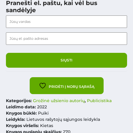
Pranešti el. paštu, kai vėl bus
sandėlyje
PRIDĖTI Į NORŲ SĄRAŠĄ
Kategorijos:
Grožinė užsienio autorių
,
Publicistika
Leidimo data:
2022
Knygos būklė:
Puiki
Leidykla:
Lietuvos rašytojų sąjungos leidykla
Knygos viršelis:
Kietas
Knygos puslapių skaičius:
270