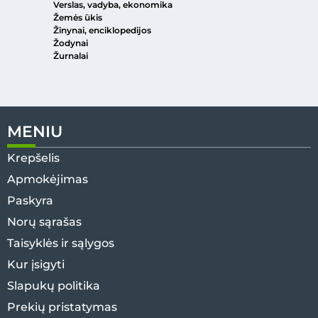
Verslas, vadyba, ekonomika
Žemės ūkis
Žinynai, enciklopedijos
Žodynai
Žurnalai
MENIU
Krepšelis
Apmokėjimas
Paskyra
Norų sąrašas
Taisyklės ir sąlygos
Kur įsigyti
Slapukų politika
Prekių pristatymas