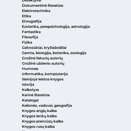
Detektyvai
Dokumentinė literatūra
Elektrotechnika
Etika
Etnografija
Ezoterika, parapsichologija, astrologija
Fantastika
Filosofija
Fizika
Galvosūkiai, kryžiažodžiai
Gamta, biologija, botanika, zoologija
Grožinė lietuvių autorių
Grožinė užsienio autorių
Humoras
Informatika, kompiuterija
Išeivijoje leistos knygos
Istorija
Kalbotyra
Karinė literatūra
Katalogai
Kelionės, vadovai, geografija
Knygos anglų kalba
Knygos lenkų kalba
Knygos prancūzų kalba
Knygos rusų kalba