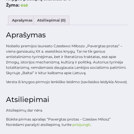
Žyma:
esė
Aprašymas
Atsiliepimai (0)
Aprašymas
Nobelio premijos laureato Czesławo Miłoszo „Pavergtas protas“ –
viena garsiausių XX a. eseistikos knygų. Tai ne tik garsus
antistalinizmo tyrinėjimas, bet ir literatūros traktatas, esė apie
žmogų, istorijos mechanizmą, kultūrą ir politiką. Autorius tyrinėja
totalitarizmą, remdamasis daugiausia Lenkijos socializmo patirtimi.
Skyriuje „Baltai“ ir kitur kalbama apie Lietuvą.
Versta iš knygos pirmojo lenkiško leidimo (savilaidos leidykla
Nowa
).
Atsiliepimai
Atsiliepimų dar nėra.
Būkite pirmas aprašęs “Pavergtas protas – Czeslaw Milosz”
Norėdami parašyti atsiliepimą, turite
prisijungti
.