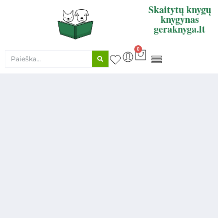
Skaitytų knygų
knygynas
geraknyga.lt
0
KNYGŲ SUPIRKIMAS