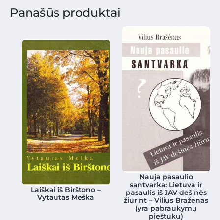
Panašūs produktai
Nauja pasaulio
santvarka: Lietuva ir
Laiškai iš Birštono –
pasaulis iš JAV dešinės
Vytautas Meška
žiūrint – Vilius Bražėnas
(yra pabraukymų
pieštuku)