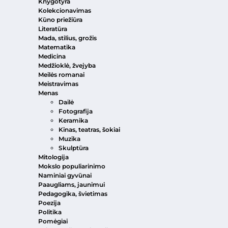
Knygotyra
Kolekcionavimas
Kūno priežiūra
Literatūra
Mada, stilius, grožis
Matematika
Medicina
Medžioklė, žvejyba
Meilės romanai
Meistravimas
Menas
Dailė
Fotografija
Keramika
Kinas, teatras, šokiai
Muzika
Skulptūra
Mitologija
Mokslo populiarinimo
Naminiai gyvūnai
Paaugliams, jaunimui
Pedagogika, švietimas
Poezija
Politika
Pomėgiai