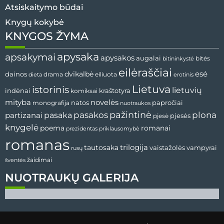
Atsiskaitymo būdai
Knygų kokybė
KNYGOS ŽYMA
apysaka
apsakymai
apysakos
augalai
bitininkystė
bitės
eilėraščiai
esė
dainos
dvikalbė
drama
dieta
eiliuota
erotinis
Lietuva
istorinis
lietuvių
indėnai
komiksai
kraštotyra
mityba
novelės
natos
papročiai
monografija
nuotraukos
pažintinė
pasaka
pasakos
plona
partizanai
pjesės
pjesė
knygelė
poema
romanai
prezidentas
priklausomybė
romanas
tautosaka
trilogija
vaistažolės
vampyrai
rusų
žaidimai
šventės
NUOTRAUKŲ GALERIJA