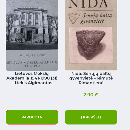
Lietuvos Mokslų
Nida: Senųjų baltų
Akademija 1941-1990 (31)
gyvenvietė – Rimutė
– Liekis Algimantas
Rimantienė
2.90
€
PARDUOTA
Į KREPŠELĮ