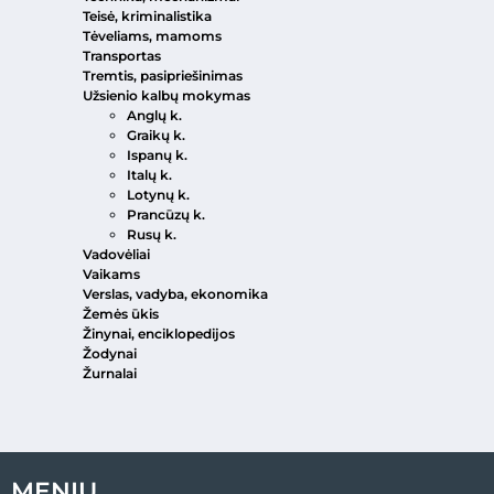
Teisė, kriminalistika
Tėveliams, mamoms
Transportas
Tremtis, pasipriešinimas
Užsienio kalbų mokymas
Anglų k.
Graikų k.
Ispanų k.
Italų k.
Lotynų k.
Prancūzų k.
Rusų k.
Vadovėliai
Vaikams
Verslas, vadyba, ekonomika
Žemės ūkis
Žinynai, enciklopedijos
Žodynai
Žurnalai
MENIU