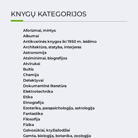
KNYGŲ KATEGORIJOS
Aforizmai, mintys
Albumai
Antikvarinės knygos iki 1950 m. leidimo
Architektūra, statyba, interjeras
Astronomija
Atsiminimai, biografijos
Atvirukai
Buitis
Chemija
Detektyvai
Dokumentinė literatūra
Elektrotechnika
Etika
Etnografija
Ezoterika, parapsichologija, astrologija
Fantastika
Filosofija
Fizika
Galvosūkiai, kryžiažodžiai
Gamta, biologija, botanika, zoologija