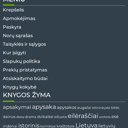
Krepšelis
Apmokėjimas
Paskyra
Norų sąrašas
Taisyklės ir sąlygos
Kur įsigyti
Slapukų politika
Prekių pristatymas
Atsiskaitymo būdai
Knygų kokybė
KNYGOS ŽYMA
apysaka
apsakymai
apysakos
augalai
bitės
bitininkystė
eilėraščiai
esė
dvikalbė
dainos
drama
dieta
eiliuota
erotinis
Lietuva
istorinis
lietuvių
indėnai
komiksai
kraštotyra