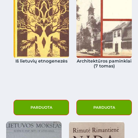
Iš lietuvių etnogenezės
Architektūros paminklai
(7 tomas)
PARDUOTA
PARDUOTA