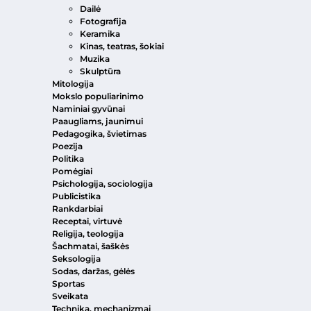
Dailė
Fotografija
Keramika
Kinas, teatras, šokiai
Muzika
Skulptūra
Mitologija
Mokslo populiarinimo
Naminiai gyvūnai
Paaugliams, jaunimui
Pedagogika, švietimas
Poezija
Politika
Pomėgiai
Psichologija, sociologija
Publicistika
Rankdarbiai
Receptai, virtuvė
Religija, teologija
Šachmatai, šaškės
Seksologija
Sodas, daržas, gėlės
Sportas
Sveikata
Technika, mechanizmai