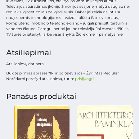
ir kritikos, TV žurnalistikos, efektyvios komunikacijos kursus.
Televizijos atsiradimas įkūnijo žmonijos svajonę matyti daugiau nei
regi akis, girdėti toliau nei girdi ausis. Dabar jai reikia dalintis su
naujesnėmis technologijomis – vaizdai plūsta iš televizoriaus,
kompiuterio, mobiliojo telefono ekrano – jų gali prisipilti tartum iš
vandens čiaupo. Patogu, bet tai jau ne televizija. Jai mestas iššūkis –
TV turės prisitaikyti, arba visai išnykti. Žiūrėkime ir pamatysime.
Atsiliepimai
Atsiliepimų dar nėra.
Būkite pirmas aprašęs “Iki ir po televizijos – Žygintas Pečiulis”
Norėdami parašyti atsiliepimą, turite
prisijungti
.
Panašūs produktai