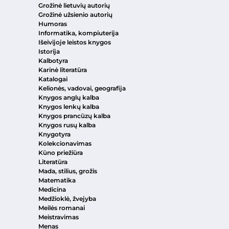
Grožinė lietuvių autorių
Grožinė užsienio autorių
Humoras
Informatika, kompiuterija
Išeivijoje leistos knygos
Istorija
Kalbotyra
Karinė literatūra
Katalogai
Kelionės, vadovai, geografija
Knygos anglų kalba
Knygos lenkų kalba
Knygos prancūzų kalba
Knygos rusų kalba
Knygotyra
Kolekcionavimas
Kūno priežiūra
Literatūra
Mada, stilius, grožis
Matematika
Medicina
Medžioklė, žvejyba
Meilės romanai
Meistravimas
Menas