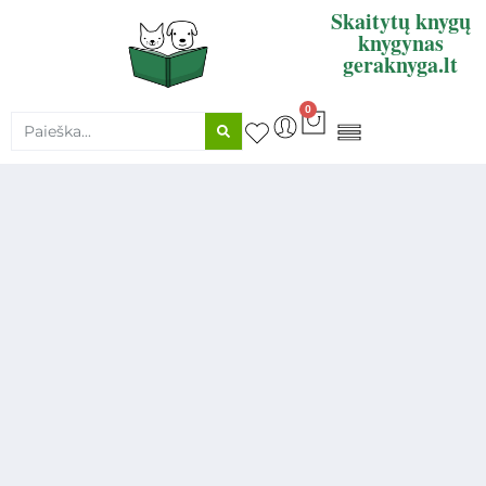
Skaitytų knygų
knygynas
geraknyga.lt
0
KNYGŲ SUPIRKIMAS