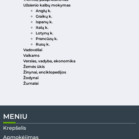
Užsienio kalbų mokymas
Anglų k.
Graikų k.
Ispanų k.
Italų k.
Lotynų k.
Prancūzų k.
Rusų k.
Vadovėliai
Vaikams
Verslas, vadyba, ekonomika
Žemės ūkis
Žinynai, enciklopedijos
Žodynai
Žurnalai
MENIU
Krepšelis
Apmokėjimas