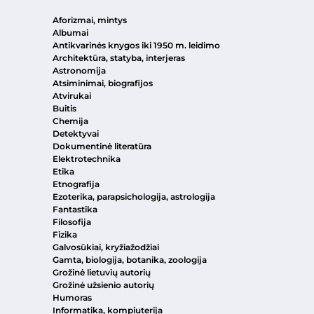
Aforizmai, mintys
Albumai
Antikvarinės knygos iki 1950 m. leidimo
Architektūra, statyba, interjeras
Astronomija
Atsiminimai, biografijos
Atvirukai
Buitis
Chemija
Detektyvai
Dokumentinė literatūra
Elektrotechnika
Etika
Etnografija
Ezoterika, parapsichologija, astrologija
Fantastika
Filosofija
Fizika
Galvosūkiai, kryžiažodžiai
Gamta, biologija, botanika, zoologija
Grožinė lietuvių autorių
Grožinė užsienio autorių
Humoras
Informatika, kompiuterija