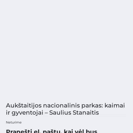
Aukštaitijos nacionalinis parkas: kaimai
ir gyventojai – Saulius Stanaitis
Neturime
Pranešti el. paštu, kai vėl bus