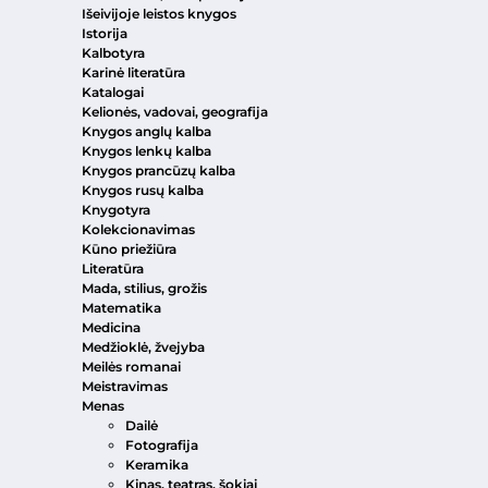
Išeivijoje leistos knygos
Istorija
Kalbotyra
Karinė literatūra
Katalogai
Kelionės, vadovai, geografija
Knygos anglų kalba
Knygos lenkų kalba
Knygos prancūzų kalba
Knygos rusų kalba
Knygotyra
Kolekcionavimas
Kūno priežiūra
Literatūra
Mada, stilius, grožis
Matematika
Medicina
Medžioklė, žvejyba
Meilės romanai
Meistravimas
Menas
Dailė
Fotografija
Keramika
Kinas, teatras, šokiai