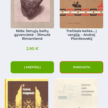
Nida: Senųjų baltų
Trečiasis kelias… į
gyvenvietė – Rimutė
vergiją – Andrej
Rimantienė
Piontkovskij
2.90
€
Į KREPŠELĮ
PARDUOTA