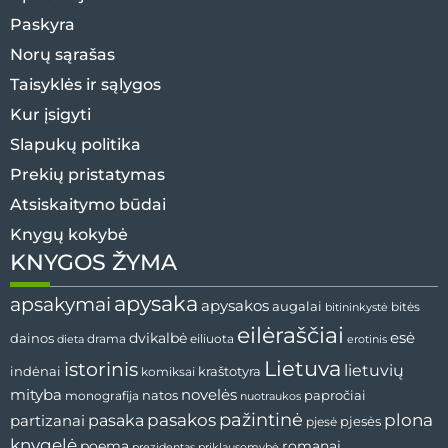
Paskyra
Norų sąrašas
Taisyklės ir sąlygos
Kur įsigyti
Slapukų politika
Prekių pristatymas
Atsiskaitymo būdai
Knygų kokybė
KNYGOS ŽYMA
apysaka
apsakymai
apysakos
augalai
bitininkystė
bitės
eilėraščiai
esė
dainos
dvikalbė
drama
dieta
eiliuota
erotinis
Lietuva
istorinis
lietuvių
indėnai
komiksai
kraštotyra
mityba
novelės
natos
papročiai
monografija
nuotraukos
pažintinė
pasaka
pasakos
plona
partizanai
pjesės
pjesė
knygelė
poema
romanai
prezidentas
priklausomybė