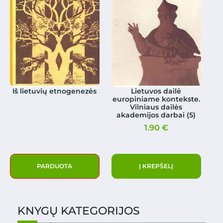
Iš lietuvių etnogenezės
Lietuvos dailė
europiniame kontekste.
Vilniaus dailės
akademijos darbai (5)
1.90
€
PARDUOTA
Į KREPŠELĮ
KNYGŲ KATEGORIJOS