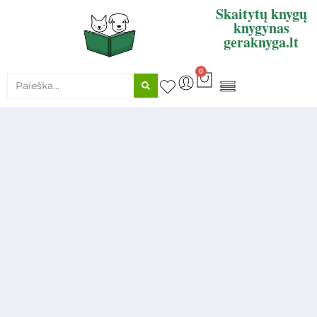
Skaitytų knygų
knygynas
geraknyga.lt
0
KNYGŲ SUPIRKIMAS