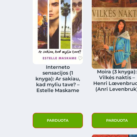
Interneto
Moira (3 knyga):
sensacijos (1
Vilkės naktis –
knyga): Ar sakiau,
Henri Lœvenbru
kad myliu tave? –
(Anri Levenbruk
Estelle Maskame
PARDUOTA
PARDUOTA