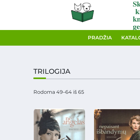
Sk
k
k
ge
PRADŽIA
KATAL
TRILOGIJA
Rodoma 49–64 iš 65