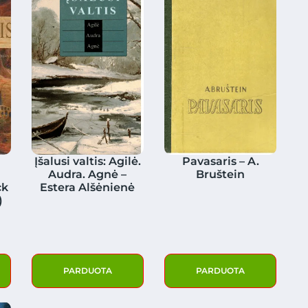
Įšalusi valtis: Agilė.
Pavasaris – A.
Audra. Agnė –
Bruštein
ck
Estera Alšėnienė
)
PARDUOTA
PARDUOTA