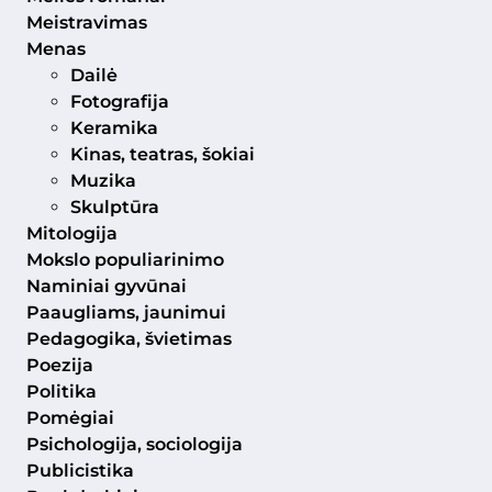
Meistravimas
Menas
Dailė
Fotografija
Keramika
Kinas, teatras, šokiai
Muzika
Skulptūra
Mitologija
Mokslo populiarinimo
Naminiai gyvūnai
Paaugliams, jaunimui
Pedagogika, švietimas
Poezija
Politika
Pomėgiai
Psichologija, sociologija
Publicistika