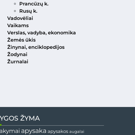
Prancūzų k.
Rusų k.
Vadovėliai
Vaikams
Verslas, vadyba, ekonomika
Žemės ūkis
Žinynai, enciklopedijos
Žodynai
Žurnalai
YGOS ŽYMA
apysaka
akymai
apysakos
augalai