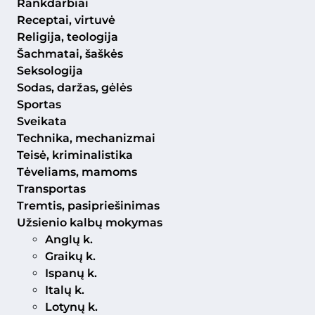
Rankdarbiai
Receptai, virtuvė
Religija, teologija
Šachmatai, šaškės
Seksologija
Sodas, daržas, gėlės
Sportas
Sveikata
Technika, mechanizmai
Teisė, kriminalistika
Tėveliams, mamoms
Transportas
Tremtis, pasipriešinimas
Užsienio kalbų mokymas
Anglų k.
Graikų k.
Ispanų k.
Italų k.
Lotynų k.