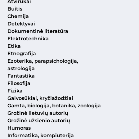
Atvirukai
Buitis
Chemija
Detektyvai
Dokumentinė literatūra
Elektrotechnika
Etika
Etnografija
Ezoterika, parapsichologija,
astrologija
Fantastika
Filosofija
Fizika
Galvosūkiai, kryžiažodžiai
Gamta, biologija, botanika, zoologija
Grožinė lietuvių autorių
Grožinė užsienio autorių
Humoras
Informatika, kompiuterija