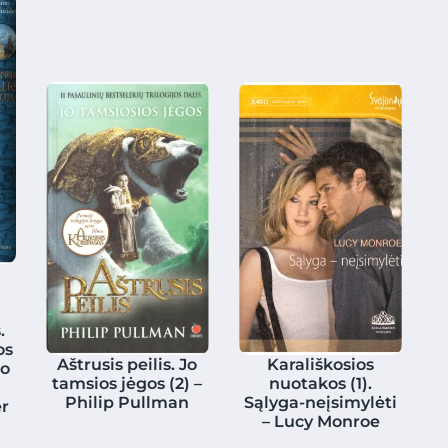
.
os
Aštrusis peilis. Jo
Karališkosios
jo
tamsios jėgos (2) –
nuotakos (1).
Philip Pullman
Sąlyga-neįsimylėti
er
– Lucy Monroe