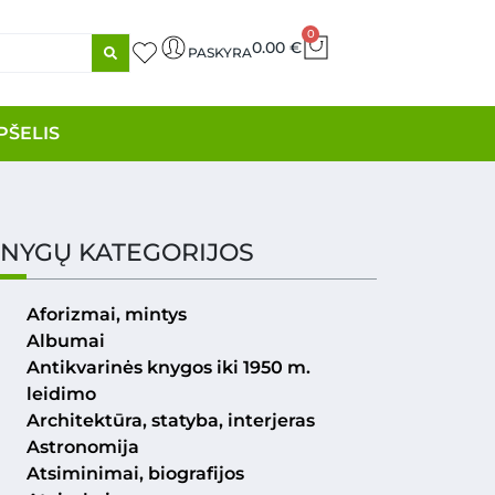
0
0.00
€
PASKYRA
PŠELIS
NYGŲ KATEGORIJOS
Aforizmai, mintys
Albumai
Antikvarinės knygos iki 1950 m.
leidimo
Architektūra, statyba, interjeras
Astronomija
Atsiminimai, biografijos