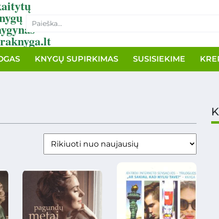
aitytų
nygų
nygynas
raknyga.lt
OGAS
KNYGŲ SUPIRKIMAS
SUSISIEKIME
KRE
K