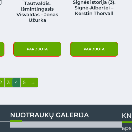
(1
Signės istorija (3).
Tautvaldis.
ų
Signė-Albertei –
Išmintingasis
Kerstin Thorvall
Visvaldas – Jonas
Užurka
PARDUOTA
PARDUOTA
2
3
4
5
→
NUOTRAUKŲ GALERIJA
KN
aps