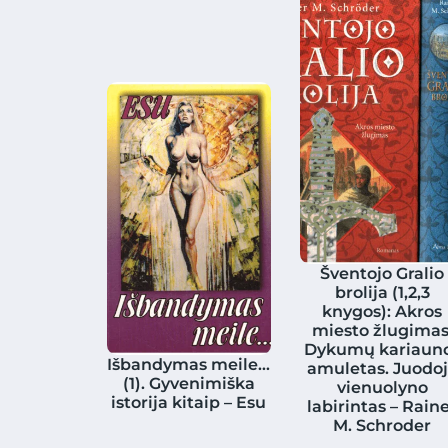
Šventojo Gralio
brolija (1,2,3
knygos): Akros
miesto žlugimas
Dykumų kariaun
Išbandymas meile…
amuletas. Juodo
(1). Gyvenimiška
vienuolyno
istorija kitaip – Esu
labirintas – Rain
M. Schroder