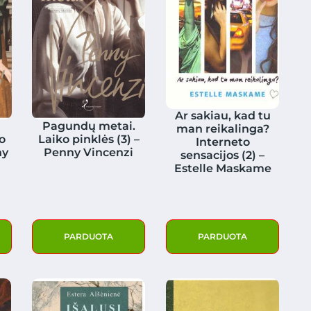
Ar sakiau, kad tu
Pagundų metai.
man reikalinga?
o
Laiko pinklės (3) –
Interneto
ny
Penny Vincenzi
sensacijos (2) –
Estelle Maskame
PARDUOTA
PARDUOTA