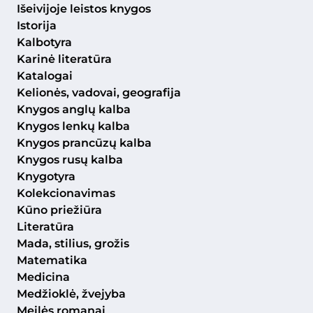
Išeivijoje leistos knygos
Istorija
Kalbotyra
Karinė literatūra
Katalogai
Kelionės, vadovai, geografija
Knygos anglų kalba
Knygos lenkų kalba
Knygos prancūzų kalba
Knygos rusų kalba
Knygotyra
Kolekcionavimas
Kūno priežiūra
Literatūra
Mada, stilius, grožis
Matematika
Medicina
Medžioklė, žvejyba
Meilės romanai