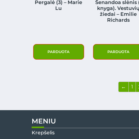
Pergalė (3) – Marie
Šenandoa slėnis 
Lu
knyga). Vestuvi
žiedai – Emilie
Richards
PARDUOTA
PARDUOTA
←
1
MENIU
Krepšelis