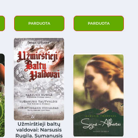
PARDUOTA
PARDUOTA
Užmirštieji baltų
valdovai: Narsusis
Rugila. Sumanusis