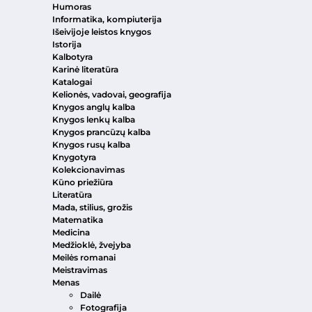
Humoras
Informatika, kompiuterija
Išeivijoje leistos knygos
Istorija
Kalbotyra
Karinė literatūra
Katalogai
Kelionės, vadovai, geografija
Knygos anglų kalba
Knygos lenkų kalba
Knygos prancūzų kalba
Knygos rusų kalba
Knygotyra
Kolekcionavimas
Kūno priežiūra
Literatūra
Mada, stilius, grožis
Matematika
Medicina
Medžioklė, žvejyba
Meilės romanai
Meistravimas
Menas
Dailė
Fotografija