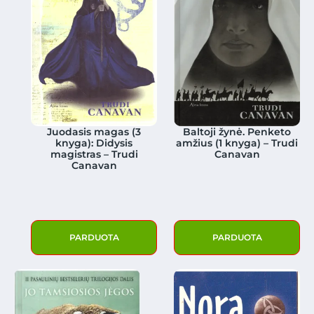
Juodasis magas (3
Baltoji žynė. Penketo
knyga): Didysis
amžius (1 knyga) – Trudi
magistras – Trudi
Canavan
Canavan
PARDUOTA
PARDUOTA