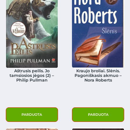
Aštrusis peilis. Jo
Kraujo broliai. Slėnis.
tamsiosios jėgos (2) –
Pagoniškasis akmuo –
Philip Pullman
Nora Roberts
PARDUOTA
PARDUOTA