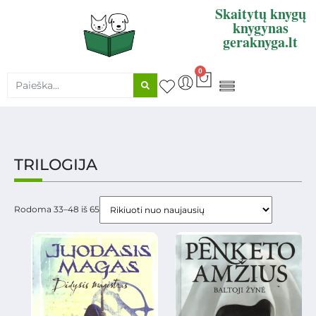
Skaitytų knygų
knygynas
geraknyga.lt
0
KNYGŲ SUPIRKIMAS
TRILOGIJA
Rodoma 33–48 iš 65