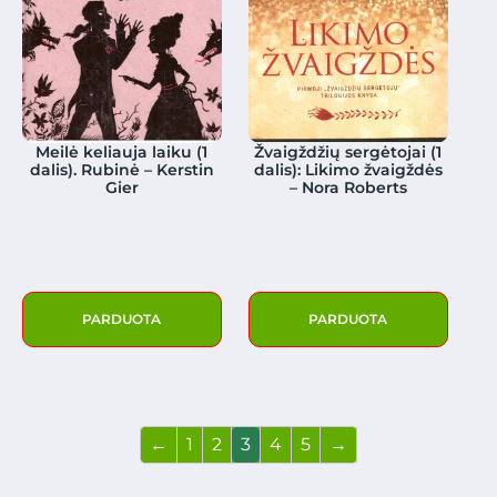
Meilė keliauja laiku (1
Žvaigždžių sergėtojai (1
dalis). Rubinė – Kerstin
dalis): Likimo žvaigždės
Gier
– Nora Roberts
PARDUOTA
PARDUOTA
←
1
2
3
4
5
→