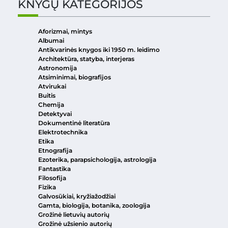
KNYGŲ KATEGORIJOS
Aforizmai, mintys
Albumai
Antikvarinės knygos iki 1950 m. leidimo
Architektūra, statyba, interjeras
Astronomija
Atsiminimai, biografijos
Atvirukai
Buitis
Chemija
Detektyvai
Dokumentinė literatūra
Elektrotechnika
Etika
Etnografija
Ezoterika, parapsichologija, astrologija
Fantastika
Filosofija
Fizika
Galvosūkiai, kryžiažodžiai
Gamta, biologija, botanika, zoologija
Grožinė lietuvių autorių
Grožinė užsienio autorių