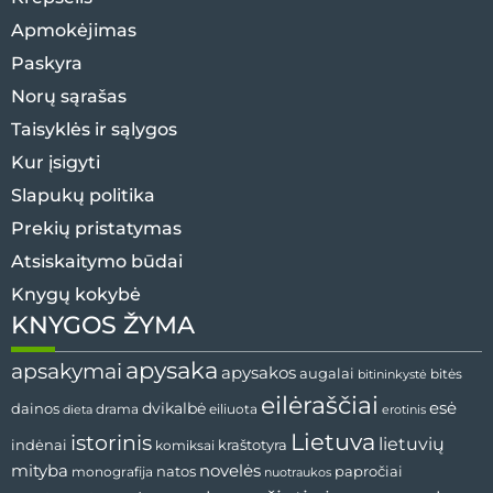
Apmokėjimas
Paskyra
Norų sąrašas
Taisyklės ir sąlygos
Kur įsigyti
Slapukų politika
Prekių pristatymas
Atsiskaitymo būdai
Knygų kokybė
KNYGOS ŽYMA
apysaka
apsakymai
apysakos
augalai
bitininkystė
bitės
eilėraščiai
esė
dainos
dvikalbė
drama
dieta
eiliuota
erotinis
Lietuva
istorinis
lietuvių
indėnai
komiksai
kraštotyra
mityba
novelės
natos
papročiai
monografija
nuotraukos