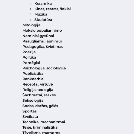
Keramika
Kinas, teatras, šokiai
Muzika
Skulptūra
Mitologija
Mokslo populiarinimo
Naminiai gyvūnai
Paaugliams, jaunimui
Pedagogika, švietimas
Poezija
Politika
Pomėgiai
Psichologija, sociologija
Publicistika
Rankdarbiai
Receptai, virtuvė
Religija, teologija
Šachmatai, šaškės
Seksologija
Sodas, daržas, gėlės
Sportas
Sveikata
Technika, mechanizmai
Teisė, kriminalistika
Tėveliams, mamoms