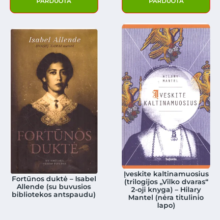
PARDUOTA
PARDUOTA
Įveskite kaltinamuosius
Fortūnos duktė – Isabel
(trilogijos „Vilko dvaras“
Allende (su buvusios
2-oji knyga) – Hilary
bibliotekos antspaudu)
Mantel (nėra titulinio
lapo)