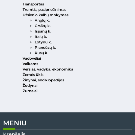
Transportas
Tremtis, pasipriešinimas
Užsienio kalbų mokymas
Anglų k.
Graikų k.
Ispanų k.
Italų k.
Lotynų k.
Prancūzų k.
Rusų k.
Vadovėliai
Vaikams
Verslas, vadyba, ekonomika
Žemės ūkis
Žinynai, enciklopedijos
Žodynai
Žurnalai
MENIU
Krepšelis