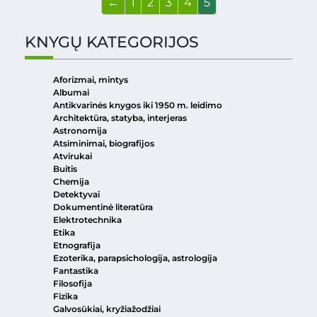
←
1
2
3
4
5
KNYGŲ KATEGORIJOS
Aforizmai, mintys
Albumai
Antikvarinės knygos iki 1950 m. leidimo
Architektūra, statyba, interjeras
Astronomija
Atsiminimai, biografijos
Atvirukai
Buitis
Chemija
Detektyvai
Dokumentinė literatūra
Elektrotechnika
Etika
Etnografija
Ezoterika, parapsichologija, astrologija
Fantastika
Filosofija
Fizika
Galvosūkiai, kryžiažodžiai