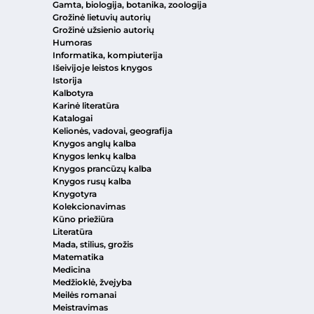
Gamta, biologija, botanika, zoologija
Grožinė lietuvių autorių
Grožinė užsienio autorių
Humoras
Informatika, kompiuterija
Išeivijoje leistos knygos
Istorija
Kalbotyra
Karinė literatūra
Katalogai
Kelionės, vadovai, geografija
Knygos anglų kalba
Knygos lenkų kalba
Knygos prancūzų kalba
Knygos rusų kalba
Knygotyra
Kolekcionavimas
Kūno priežiūra
Literatūra
Mada, stilius, grožis
Matematika
Medicina
Medžioklė, žvejyba
Meilės romanai
Meistravimas