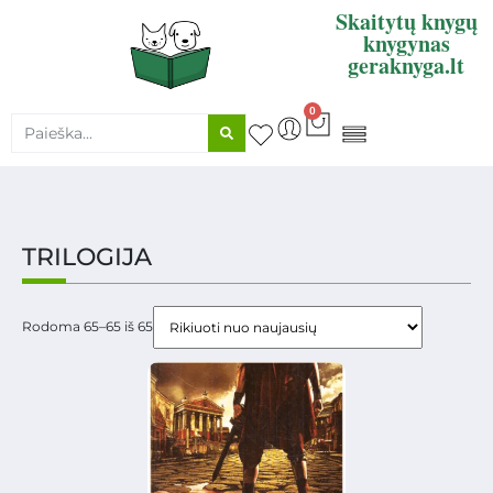
Skaitytų knygų
knygynas
geraknyga.lt
0
KNYGŲ SUPIRKIMAS
TRILOGIJA
Rodoma 65–65 iš 65