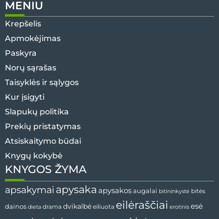
MENIU
Krepšelis
Apmokėjimas
Paskyra
Norų sąrašas
Taisyklės ir sąlygos
Kur įsigyti
Slapukų politika
Prekių pristatymas
Atsiskaitymo būdai
Knygų kokybė
KNYGOS ŽYMA
apysaka
apsakymai
apysakos
augalai
bitininkystė
bitės
eilėraščiai
esė
dainos
dvikalbė
drama
dieta
eiliuota
erotinis