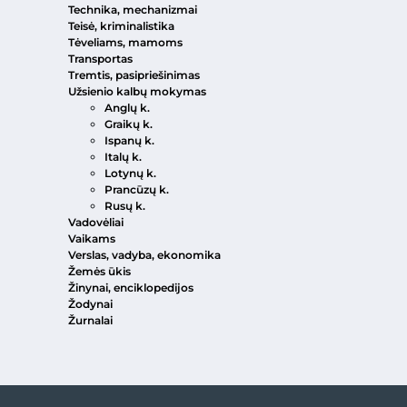
Technika, mechanizmai
Teisė, kriminalistika
Tėveliams, mamoms
Transportas
Tremtis, pasipriešinimas
Užsienio kalbų mokymas
Anglų k.
Graikų k.
Ispanų k.
Italų k.
Lotynų k.
Prancūzų k.
Rusų k.
Vadovėliai
Vaikams
Verslas, vadyba, ekonomika
Žemės ūkis
Žinynai, enciklopedijos
Žodynai
Žurnalai