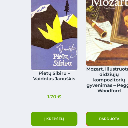
Mozart. Iliustruot
Pietų Sibiru –
didžiųjų
Vaidotas Januškis
kompozitorių
gyvenimas – Peg
Woodford
1.70
€
Į KREPŠELĮ
PARDUOTA