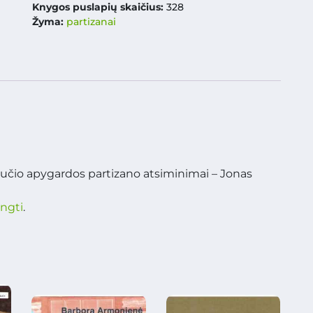
Knygos puslapių skaičius:
328
Žyma:
partizanai
tučio apygardos partizano atsiminimai – Jonas
ungti
.