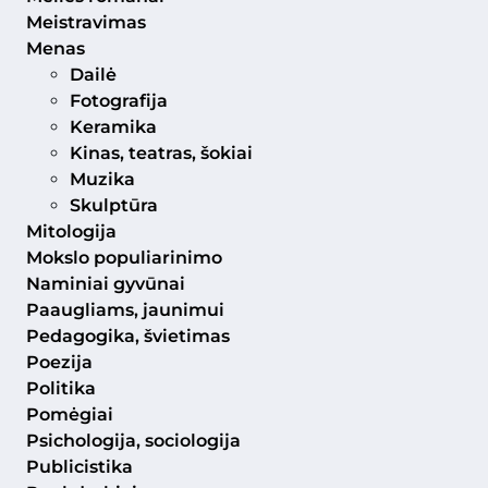
Meistravimas
Menas
Dailė
Fotografija
Keramika
Kinas, teatras, šokiai
Muzika
Skulptūra
Mitologija
Mokslo populiarinimo
Naminiai gyvūnai
Paaugliams, jaunimui
Pedagogika, švietimas
Poezija
Politika
Pomėgiai
Psichologija, sociologija
Publicistika