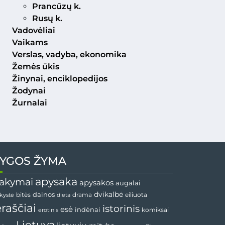
Prancūzų k.
Rusų k.
Vadovėliai
Vaikams
Verslas, vadyba, ekonomika
Žemės ūkis
Žinynai, enciklopedijos
Žodynai
Žurnalai
YGOS ŽYMA
apysaka
akymai
apysakos
augalai
dainos
dvikalbė
drama
nkystė
bitės
dieta
eiliuota
ėraščiai
istorinis
esė
indėnai
komiksai
erotinis
Lietuva