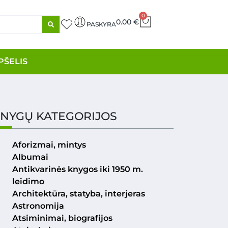
0
0.00
€
PASKYRA
PŠELIS
NYGŲ KATEGORIJOS
Aforizmai, mintys
Albumai
Antikvarinės knygos iki 1950 m.
leidimo
Architektūra, statyba, interjeras
Astronomija
Atsiminimai, biografijos