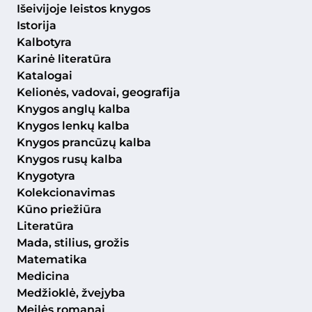
Išeivijoje leistos knygos
Istorija
Kalbotyra
Karinė literatūra
Katalogai
Kelionės, vadovai, geografija
Knygos anglų kalba
Knygos lenkų kalba
Knygos prancūzų kalba
Knygos rusų kalba
Knygotyra
Kolekcionavimas
Kūno priežiūra
Literatūra
Mada, stilius, grožis
Matematika
Medicina
Medžioklė, žvejyba
Meilės romanai