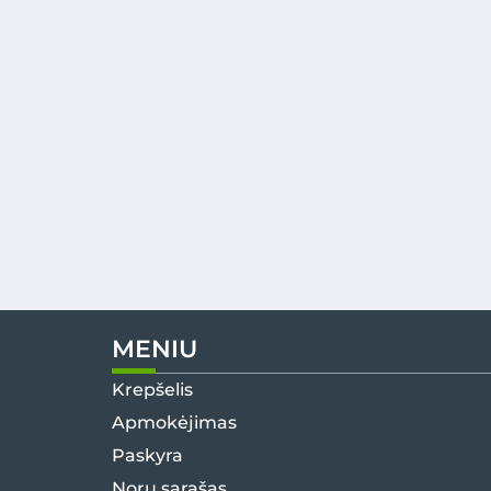
MENIU
Krepšelis
Apmokėjimas
Paskyra
Norų sąrašas