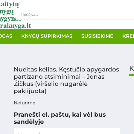
aitytų
nygų
nygynas
raknyga.lt
OGAS
KNYGŲ SUPIRKIMAS
SUSISIEKIME
KRE
K
Nueitas kelias. Kęstučio apygardos
partizano atsiminimai – Jonas
Žičkus (viršelio nugarėlė
paklijuota)
Neturime
Pranešti el. paštu, kai vėl bus
sandėlyje