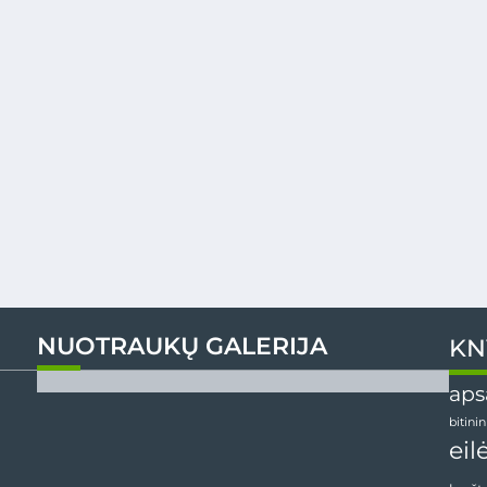
NUOTRAUKŲ GALERIJA
KN
aps
bitini
eil