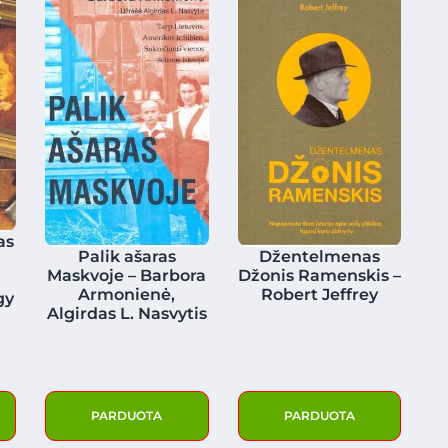
as
Palik ašaras
Džentelmenas
Maskvoje – Barbora
Džonis Ramenskis –
Armonienė,
Robert Jeffrey
gy
Algirdas L. Nasvytis
PARDUOTA
PARDUOTA