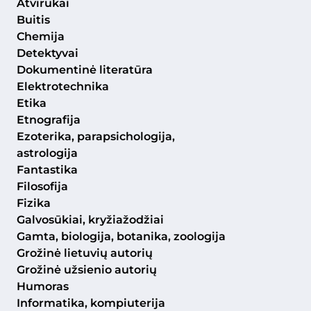
Atvirukai
Buitis
Chemija
Detektyvai
Dokumentinė literatūra
Elektrotechnika
Etika
Etnografija
Ezoterika, parapsichologija,
astrologija
Fantastika
Filosofija
Fizika
Galvosūkiai, kryžiažodžiai
Gamta, biologija, botanika, zoologija
Grožinė lietuvių autorių
Grožinė užsienio autorių
Humoras
Informatika, kompiuterija