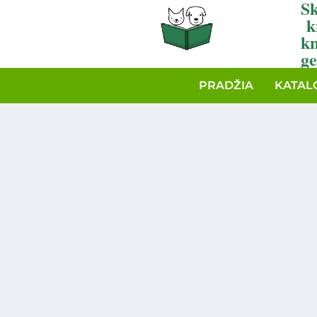
Sk
k
k
ge
PRADŽIA
KATAL