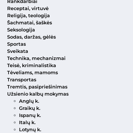
Rankdarbiai
Receptai, virtuvė
Religija, teologija
Šachmatai, šaškės
Seksologija
Sodas, daržas, gėlės
Sportas
Sveikata
Technika, mechanizmai
Teisė, kriminalistika
Tėveliams, mamoms
Transportas
Tremtis, pasipriešinimas
Užsienio kalbų mokymas
Anglų k.
Graikų k.
Ispanų k.
Italų k.
Lotynų k.