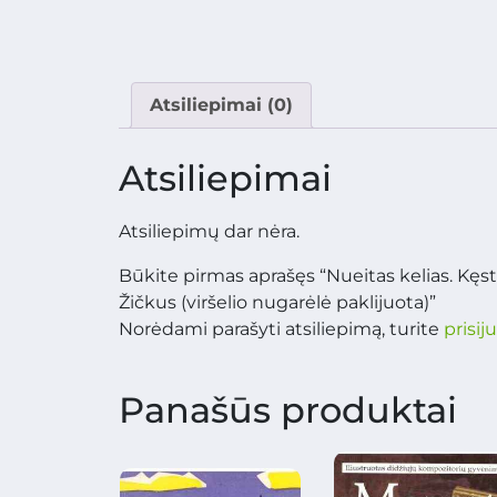
Atsiliepimai (0)
Atsiliepimai
Atsiliepimų dar nėra.
Būkite pirmas aprašęs “Nueitas kelias. Kęs
Žičkus (viršelio nugarėlė paklijuota)”
Norėdami parašyti atsiliepimą, turite
prisij
Panašūs produktai