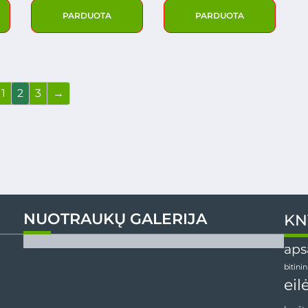
PARDUOTA
PARDUOTA
1
2
3
→
NUOTRAUKŲ GALERIJA
KN
aps
bitini
eil