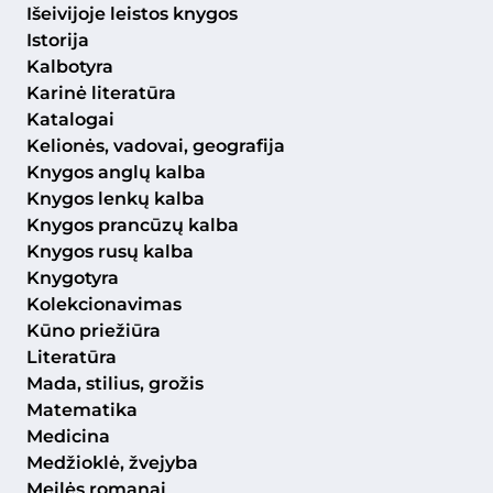
Išeivijoje leistos knygos
Istorija
Kalbotyra
Karinė literatūra
Katalogai
Kelionės, vadovai, geografija
Knygos anglų kalba
Knygos lenkų kalba
Knygos prancūzų kalba
Knygos rusų kalba
Knygotyra
Kolekcionavimas
Kūno priežiūra
Literatūra
Mada, stilius, grožis
Matematika
Medicina
Medžioklė, žvejyba
Meilės romanai