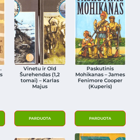
.
Vinetu ir Old
Paskutinis
s
Šurehendas (1,2
Mohikanas – James
tomai) – Karlas
Fenimore Cooper
Majus
(Kuperis)
PARDUOTA
PARDUOTA