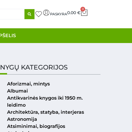
0
0.00
€
PASKYRA
PŠELIS
NYGŲ KATEGORIJOS
Aforizmai, mintys
Albumai
Antikvarinės knygos iki 1950 m.
leidimo
Architektūra, statyba, interjeras
Astronomija
Atsiminimai, biografijos