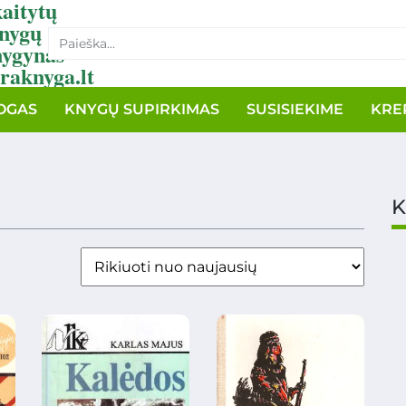
aitytų
nygų
nygynas
raknyga.lt
OGAS
KNYGŲ SUPIRKIMAS
SUSISIEKIME
KRE
K