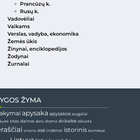
Prancūzų k.
Rusų k.
Vadovėliai
Vaikams
Verslas, vadyba, ekonomika
Žemės ūkis
Žinynai, enciklopedijos
Žodynai
Žurnalai
YGOS ŽYMA
apysaka
akymai
apysakos
augalai
dainos
dvikalbė
drama
nkystė
bitės
dieta
eiliuota
ėraščiai
istorinis
esė
indėnai
komiksai
erotinis
Lietuva