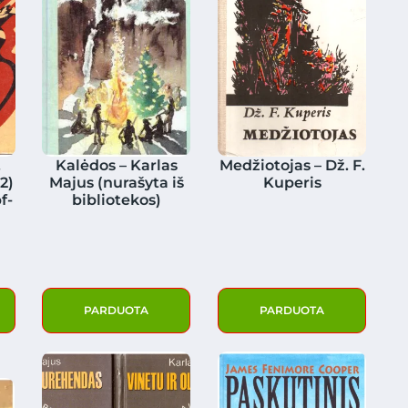
.
Kalėdos – Karlas
Medžiotojas – Dž. F.
2)
Majus (nurašyta iš
Kuperis
f-
bibliotekos)
PARDUOTA
PARDUOTA