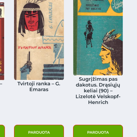
Sugrįžimas pas
–
Tvirtoji ranka – G.
dakotus. Drąsiųjų
Emaras
keliai (90) –
Lizelotė Velskopf-
Henrich
PARDUOTA
PARDUOTA