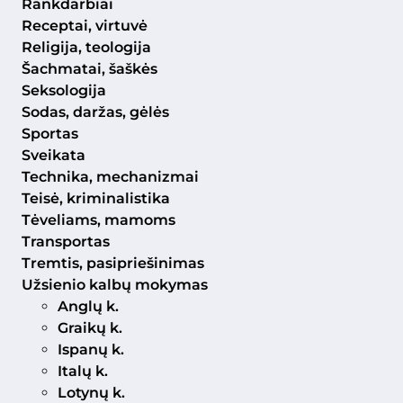
Rankdarbiai
Receptai, virtuvė
Religija, teologija
Šachmatai, šaškės
Seksologija
Sodas, daržas, gėlės
Sportas
Sveikata
Technika, mechanizmai
Teisė, kriminalistika
Tėveliams, mamoms
Transportas
Tremtis, pasipriešinimas
Užsienio kalbų mokymas
Anglų k.
Graikų k.
Ispanų k.
Italų k.
Lotynų k.