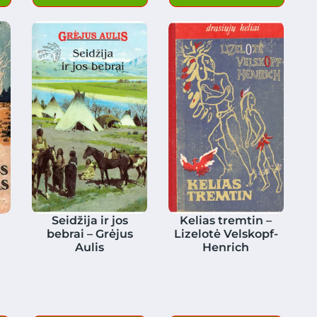
Seidžija ir jos
Kelias tremtin –
bebrai – Grėjus
Lizelotė Velskopf-
Aulis
Henrich