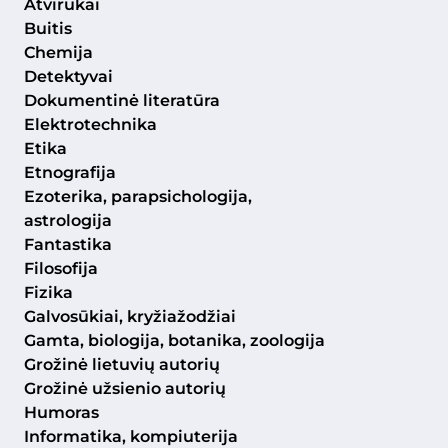
Atvirukai
Buitis
Chemija
Detektyvai
Dokumentinė literatūra
Elektrotechnika
Etika
Etnografija
Ezoterika, parapsichologija,
astrologija
Fantastika
Filosofija
Fizika
Galvosūkiai, kryžiažodžiai
Gamta, biologija, botanika, zoologija
Grožinė lietuvių autorių
Grožinė užsienio autorių
Humoras
Informatika, kompiuterija