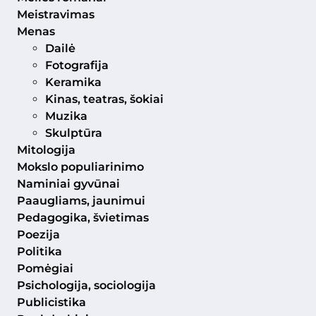
Meistravimas
Menas
Dailė
Fotografija
Keramika
Kinas, teatras, šokiai
Muzika
Skulptūra
Mitologija
Mokslo populiarinimo
Naminiai gyvūnai
Paaugliams, jaunimui
Pedagogika, švietimas
Poezija
Politika
Pomėgiai
Psichologija, sociologija
Publicistika