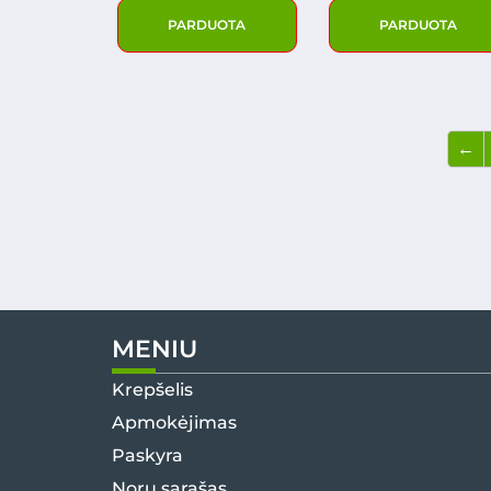
PARDUOTA
PARDUOTA
←
MENIU
Krepšelis
Apmokėjimas
Paskyra
Norų sąrašas