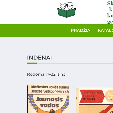
Sk
k
k
ge
PRADŽIA
KATAL
INDĖNAI
Rodoma 17–32 iš 43