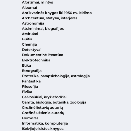
Aforizmai, mintys
Albumai
Antikvarinės knygos iki 1950 m. leidimo
Architektūra, statyba, interjeras
Astronomija
Atsiminimai, biografijos
Atvirukai
Buitis
Chemija
Detektyvai
Dokumentinė literatūra
Elektrotechnika
Etika
Etnografija
Ezoterika, parapsichologija, astrologija
Fantastika
Filosofija
Fizika
Galvosūkiai, kryžiažodžiai
Gamta, biologija, botanika, zoologija
Grožinė lietuvių autorių
Grožinė užsienio autorių
Humoras
Informatika, kompiuterija
Išeivijoje leistos knygos