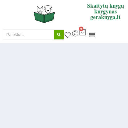
Skaitytų knygų
knygynas
geraknyga.lt
0
KNYGŲ SUPIRKIMAS