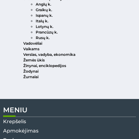
Anglų k.
Graikų k.
Ispanų k.
Italų k.
Lotynų k.
Prancūzų k.
Rusų k.
Vadovėliai
Vaikams
Verslas, vadyba, ekonomika
Žemės ūkis
Žinynai, enciklopedijos
Žodynai
Žurnalai
MENIU
Krepšelis
Apmokėjimas