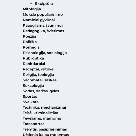
Skulptūra
Mitologija
Mokslo populiarinimo
Naminiai gyvūnai
Paaugliams, jaunimui
Pedagogika, švietimas
Poezija
Politika
Pomėgiai
Psichologija, sociologija
Publicistika
Rankdarbiai
Receptai, virtuvė
Religija, teologija
Šachmatai, šaškės
Seksologija
Sodas, daržas, gėlės
Sportas
Sveikata
Technika, mechanizmai
Teisė, kriminalistika
Tėveliams, mamoms
Transportas
Tremtis, pasipriešinimas
Užsienio kalbų mokymas