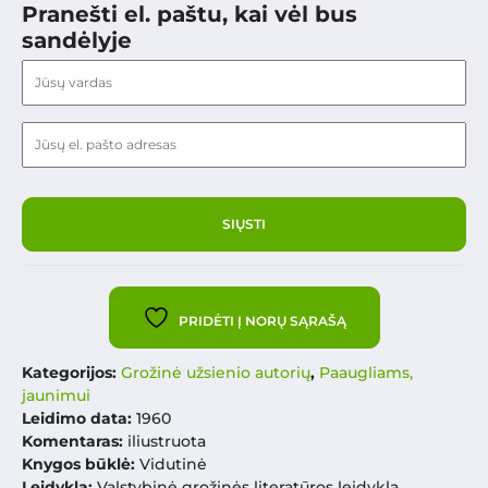
Pranešti el. paštu, kai vėl bus
sandėlyje
PRIDĖTI Į NORŲ SĄRAŠĄ
Kategorijos:
Grožinė užsienio autorių
,
Paaugliams,
jaunimui
Leidimo data:
1960
Komentaras:
iliustruota
Knygos būklė:
Vidutinė
Leidykla:
Valstybinė grožinės literatūros leidykla