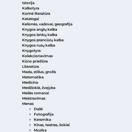
Istorija
Kalbotyra
Karinė literatūra
Katalogai
Kelionės, vadovai, geografija
Knygos anglų kalba
Knygos lenkų kalba
Knygos prancūzų kalba
Knygos rusų kalba
Knygotyra
Kolekcionavimas
Kūno priežiūra
Literatūra
Mada, stilius, grožis
Matematika
Medicina
Medžioklė, žvejyba
Meilės romanai
Meistravimas
Menas
Dailė
Fotografija
Keramika
Kinas, teatras, šokiai
Muzika