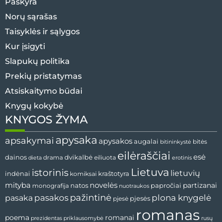
Paskyra
Norų sąrašas
Taisyklės ir sąlygos
Kur įsigyti
Slapukų politika
Prekių pristatymas
Atsiskaitymo būdai
Knygų kokybė
KNYGOS ŽYMA
apysaka
apsakymai
apysakos
augalai
bitės
bitininkystė
eilėraščiai
esė
dvikalbė
dainos
drama
dieta
eiliuota
erotinis
Lietuva
istorinis
lietuvių
indėnai
komiksai
kraštotyra
mityba
novelės
partizanai
natos
papročiai
monografija
nuotraukos
pažintinė
pasaka
pasakos
plona knygelė
pjesės
pjesė
romanas
romanai
poema
prezidentas
priklausomybė
rusų