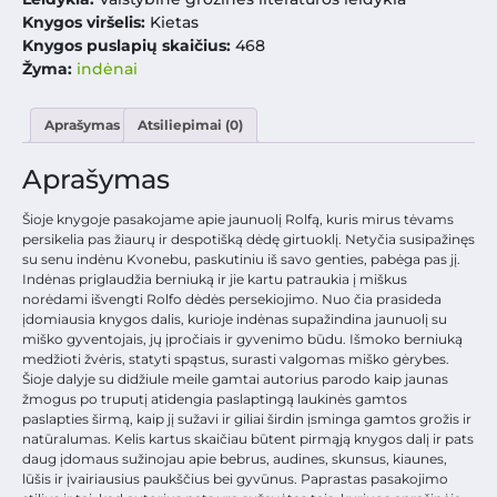
Knygos viršelis:
Kietas
Knygos puslapių skaičius:
468
Žyma:
indėnai
Aprašymas
Atsiliepimai (0)
Aprašymas
Šioje knygoje pasakojame apie jaunuolį Rolfą, kuris mirus tėvams
persikelia pas žiaurų ir despotišką dėdę girtuoklį. Netyčia susipažinęs
su senu indėnu Kvonebu, paskutiniu iš savo genties, pabėga pas jį.
Indėnas priglaudžia berniuką ir jie kartu patraukia į miškus
norėdami išvengti Rolfo dėdės persekiojimo. Nuo čia prasideda
įdomiausia knygos dalis, kurioje indėnas supažindina jaunuolį su
miško gyventojais, jų įpročiais ir gyvenimo būdu. Išmoko berniuką
medžioti žvėris, statyti spąstus, surasti valgomas miško gėrybes.
Šioje dalyje su didžiule meile gamtai autorius parodo kaip jaunas
žmogus po truputį atidengia paslaptingą laukinės gamtos
paslapties širmą, kaip jį sužavi ir giliai širdin įsminga gamtos grožis ir
natūralumas. Kelis kartus skaičiau būtent pirmąją knygos dalį ir pats
daug įdomaus sužinojau apie bebrus, audines, skunsus, kiaunes,
lūšis ir įvairiausius paukščius bei gyvūnus. Paprastas pasakojimo