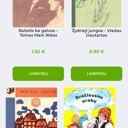
Raitelis be galvos –
Žydrieji jungos – Vladas
Tomas Main Ridas
Dautartas
1.50
€
0.90
€
Į KREPŠELĮ
Į KREPŠELĮ