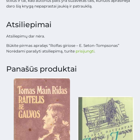
stilius ir tai, kad autorius pats yra sužavėtas tais, kuriuos aprašinėja
daro šią knygą nepaprastai jaukią ir patrauklią.
Atsiliepimai
Atsiliepimų dar nėra.
Būkite pirmas aprašęs “Rolfas giriose – E. Seton-Tompsonas”
Norėdami parašyti atsiliepimą, turite
prisijungti
.
Panašūs produktai