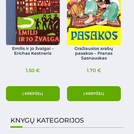
Emilis ir jo žvalgai –
Gražiausios arabų
Erichas Kestneris
pasakos – Pranas
Sasnauskas
1.50
€
1.70
€
Į KREPŠELĮ
Į KREPŠELĮ
KNYGŲ KATEGORIJOS