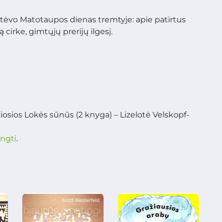
 tėvo Matotaupos dienas tremtyje: apie patirtus
cirke, gimtųjų prerijų ilgesį.
iosios Lokės sūnūs (2 knyga) – Lizelotė Velskopf-
ungti
.