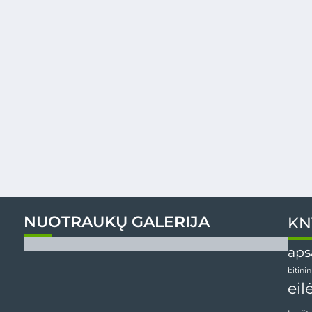
NUOTRAUKŲ GALERIJA
KN
aps
bitini
eil