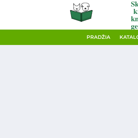
Sk
k
k
ge
PRADŽIA
KATAL