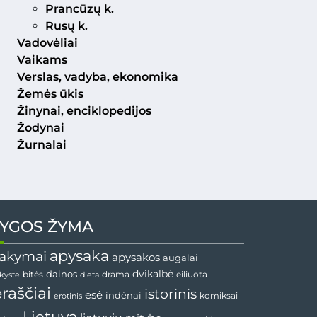
Prancūzų k.
Rusų k.
Vadovėliai
Vaikams
Verslas, vadyba, ekonomika
Žemės ūkis
Žinynai, enciklopedijos
Žodynai
Žurnalai
YGOS ŽYMA
apysaka
akymai
apysakos
augalai
dainos
dvikalbė
drama
nkystė
bitės
dieta
eiliuota
ėraščiai
istorinis
esė
indėnai
komiksai
erotinis
Lietuva