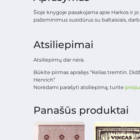
Šioje knygoje pasakojama apie Harkos ir jo
pažeminimus susidūrus su baltaisiais, darbą 
Atsiliepimai
Atsiliepimų dar nėra.
Būkite pirmas aprašęs “Kelias tremtin. Didž
Henrich”
Norėdami parašyti atsiliepimą, turite
prisij
Panašūs produktai