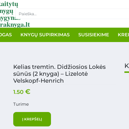
aitytų
nygų
nygynas
raknyga.lt
OGAS
KNYGŲ SUPIRKIMAS
SUSISIEKIME
KRE
K
Kelias tremtin. Didžiosios Lokės
sūnūs (2 knyga) – Lizelotė
Velskopf-Henrich
€
1.50
Turime
Į KREPŠELĮ