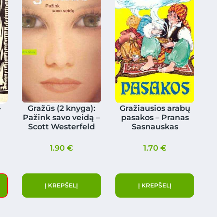
–
Gražūs (2 knyga):
Gražiausios arabų
Pažink savo veidą –
pasakos – Pranas
Scott Westerfeld
Sasnauskas
1.90
€
1.70
€
Į KREPŠELĮ
Į KREPŠELĮ