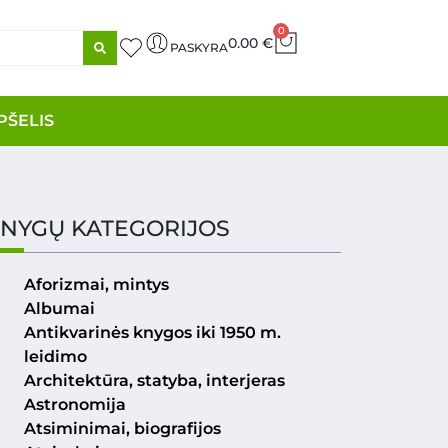
0
0.00
€
PASKYRA
PŠELIS
NYGŲ KATEGORIJOS
Aforizmai, mintys
Albumai
Antikvarinės knygos iki 1950 m.
leidimo
Architektūra, statyba, interjeras
Astronomija
Atsiminimai, biografijos