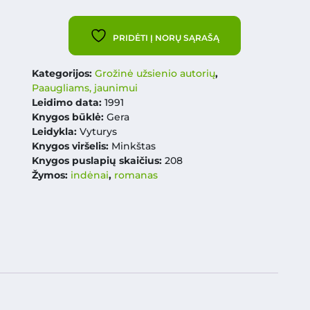
PRIDĖTI Į NORŲ SĄRAŠĄ
Kategorijos:
Grožinė užsienio autorių
,
Paaugliams, jaunimui
Leidimo data:
1991
Knygos būklė:
Gera
Leidykla:
Vyturys
Knygos viršelis:
Minkštas
Knygos puslapių skaičius:
208
Žymos:
indėnai
,
romanas