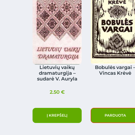
Lietuvių vaikų
Bobulės vargai 
dramaturgija –
Vincas Krėvė
sudarė V. Auryla
2.50
€
Į KREPŠELĮ
PARDUOTA