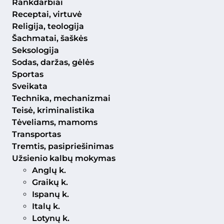
Rankdarbiai
Receptai, virtuvė
Religija, teologija
Šachmatai, šaškės
Seksologija
Sodas, daržas, gėlės
Sportas
Sveikata
Technika, mechanizmai
Teisė, kriminalistika
Tėveliams, mamoms
Transportas
Tremtis, pasipriešinimas
Užsienio kalbų mokymas
Anglų k.
Graikų k.
Ispanų k.
Italų k.
Lotynų k.