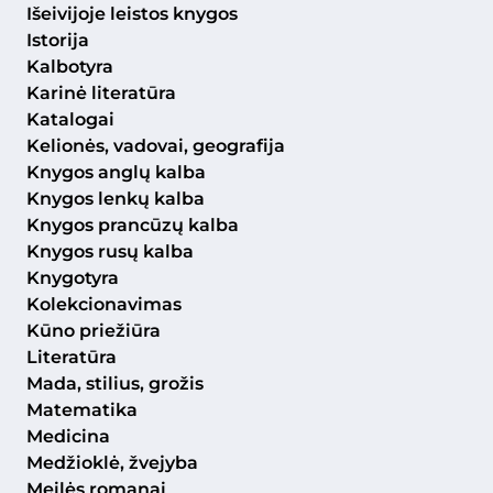
Išeivijoje leistos knygos
Istorija
Kalbotyra
Karinė literatūra
Katalogai
Kelionės, vadovai, geografija
Knygos anglų kalba
Knygos lenkų kalba
Knygos prancūzų kalba
Knygos rusų kalba
Knygotyra
Kolekcionavimas
Kūno priežiūra
Literatūra
Mada, stilius, grožis
Matematika
Medicina
Medžioklė, žvejyba
Meilės romanai