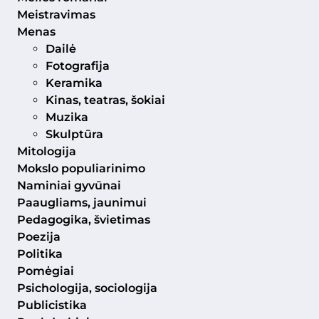
Meistravimas
Menas
Dailė
Fotografija
Keramika
Kinas, teatras, šokiai
Muzika
Skulptūra
Mitologija
Mokslo populiarinimo
Naminiai gyvūnai
Paaugliams, jaunimui
Pedagogika, švietimas
Poezija
Politika
Pomėgiai
Psichologija, sociologija
Publicistika