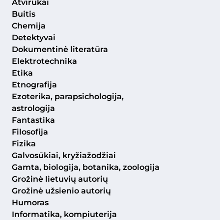
Atvirukai
Buitis
Chemija
Detektyvai
Dokumentinė literatūra
Elektrotechnika
Etika
Etnografija
Ezoterika, parapsichologija,
astrologija
Fantastika
Filosofija
Fizika
Galvosūkiai, kryžiažodžiai
Gamta, biologija, botanika, zoologija
Grožinė lietuvių autorių
Grožinė užsienio autorių
Humoras
Informatika, kompiuterija