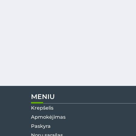
MENIU
Krepšelis
Apmokėjimas
Paskyra
Norų sąrašas