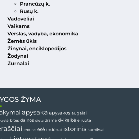
Prancūzų k.
Rusų k.
Vadovėliai
Vaikams
Verslas, vadyba, ekonomika
Žemės ūkis
Žinynai, enciklopedijos
Žodynai
Žurnalai
YGOS ŽYMA
apysaka
akymai
apysakos
augalai
dainos
dvikalbė
drama
nkystė
bitės
dieta
eiliuota
ėraščiai
istorinis
esė
indėnai
komiksai
erotinis
Lietuva