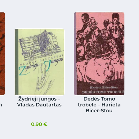
Žydrieji jungos –
Dėdės Tomo
m
Vladas Dautartas
trobelė – Harieta
Bičer-Stou
0.90
€