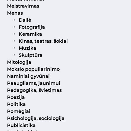
Meistravimas
Menas
Dailė
Fotografija
Keramika
Kinas, teatras, šokiai
Muzika
Skulptūra
Mitologija
Mokslo populiarinimo
Naminiai gyvūnai
Paaugliams, jaunimui
Pedagogika, švietimas
Poezija
Politika
Pomėgiai
Psichologija, sociologija
Publicistika