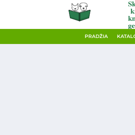
Sk
k
k
ge
PRADŽIA
KATAL