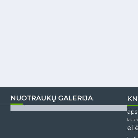
NUOTRAUKŲ GALERIJA
KN
aps
bitini
eil