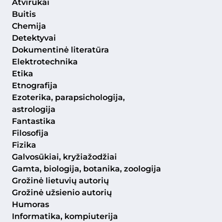
Atvirukai
Buitis
Chemija
Detektyvai
Dokumentinė literatūra
Elektrotechnika
Etika
Etnografija
Ezoterika, parapsichologija,
astrologija
Fantastika
Filosofija
Fizika
Galvosūkiai, kryžiažodžiai
Gamta, biologija, botanika, zoologija
Grožinė lietuvių autorių
Grožinė užsienio autorių
Humoras
Informatika, kompiuterija