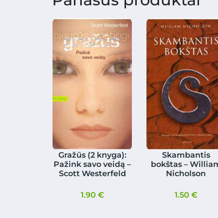
Gražūs (2 knyga):
Skambantis
Pažink savo veidą –
bokštas – Willia
Scott Westerfeld
Nicholson
1.90
€
1.50
€