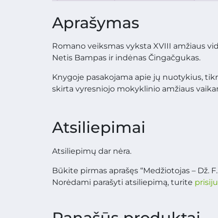
Aprašymas
Romano veiksmas vyksta XVIII amžiaus vidur
Netis Bampas ir indėnas Čingačgukas.
Knygoje pasakojama apie jų nuotykius, tikr
skirta vyresniojo mokyklinio amžiaus vaika
Atsiliepimai
Atsiliepimų dar nėra.
Būkite pirmas aprašęs “Medžiotojas – Dž. F.
Norėdami parašyti atsiliepimą, turite
prisij
Panašūs produktai