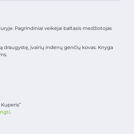
yje. Pagrindiniai veikėjai baltasis medžiotojas
ą draugystę, įvairių indėnų genčių kovas. Knyga
ms.
 Kuperis”
ungti
.