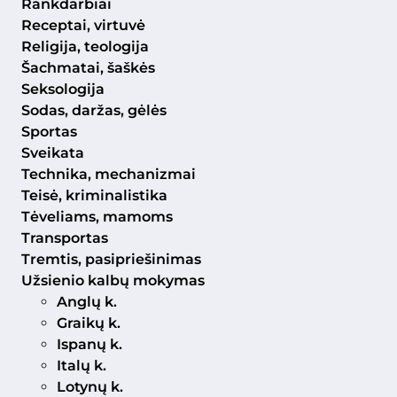
Rankdarbiai
Receptai, virtuvė
Religija, teologija
Šachmatai, šaškės
Seksologija
Sodas, daržas, gėlės
Sportas
Sveikata
Technika, mechanizmai
Teisė, kriminalistika
Tėveliams, mamoms
Transportas
Tremtis, pasipriešinimas
Užsienio kalbų mokymas
Anglų k.
Graikų k.
Ispanų k.
Italų k.
Lotynų k.