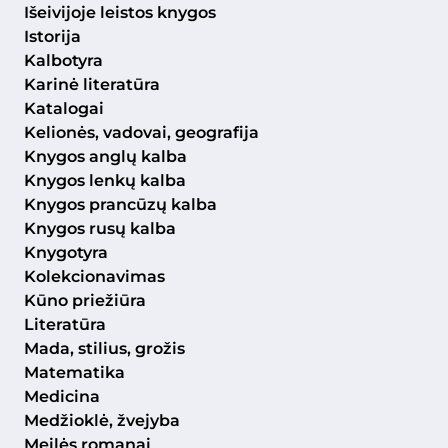
Išeivijoje leistos knygos
Istorija
Kalbotyra
Karinė literatūra
Katalogai
Kelionės, vadovai, geografija
Knygos anglų kalba
Knygos lenkų kalba
Knygos prancūzų kalba
Knygos rusų kalba
Knygotyra
Kolekcionavimas
Kūno priežiūra
Literatūra
Mada, stilius, grožis
Matematika
Medicina
Medžioklė, žvejyba
Meilės romanai