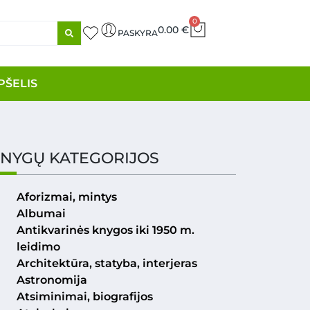
0
0.00
€
PASKYRA
PŠELIS
NYGŲ KATEGORIJOS
Aforizmai, mintys
Albumai
Antikvarinės knygos iki 1950 m.
leidimo
Architektūra, statyba, interjeras
Astronomija
Atsiminimai, biografijos