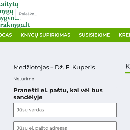
aitytų
nygų
nygynas
raknyga.lt
OGAS
KNYGŲ SUPIRKIMAS
SUSISIEKIME
KRE
K
Medžiotojas – Dž. F. Kuperis
Neturime
Pranešti el. paštu, kai vėl bus
sandėlyje