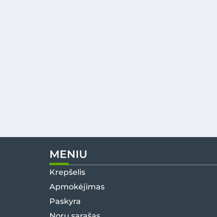
MENIU
Krepšelis
Apmokėjimas
Paskyra
Norų sąrašas