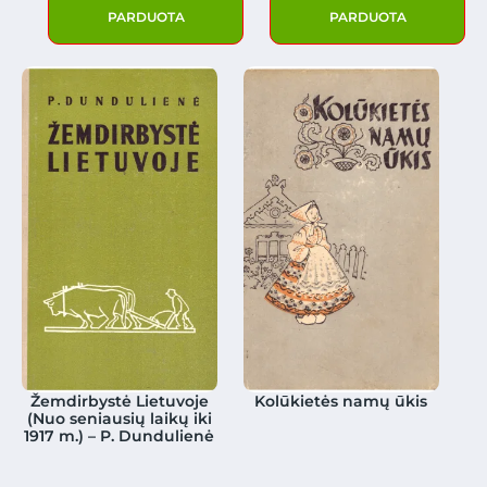
PARDUOTA
PARDUOTA
Žemdirbystė Lietuvoje
Kolūkietės namų ūkis
(Nuo seniausių laikų iki
1917 m.) – P. Dundulienė