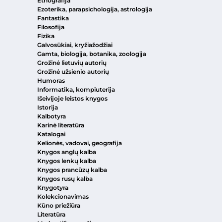
Etnografija
Ezoterika, parapsichologija, astrologija
Fantastika
Filosofija
Fizika
Galvosūkiai, kryžiažodžiai
Gamta, biologija, botanika, zoologija
Grožinė lietuvių autorių
Grožinė užsienio autorių
Humoras
Informatika, kompiuterija
Išeivijoje leistos knygos
Istorija
Kalbotyra
Karinė literatūra
Katalogai
Kelionės, vadovai, geografija
Knygos anglų kalba
Knygos lenkų kalba
Knygos prancūzų kalba
Knygos rusų kalba
Knygotyra
Kolekcionavimas
Kūno priežiūra
Literatūra