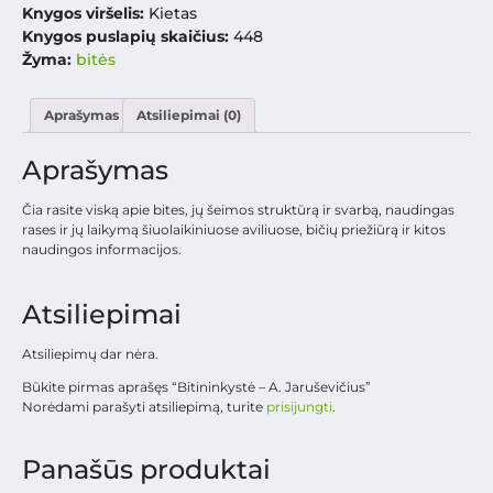
Knygos viršelis:
Kietas
Knygos puslapių skaičius:
448
Žyma:
bitės
Aprašymas
Atsiliepimai (0)
Aprašymas
Čia rasite viską apie bites, jų šeimos struktūrą ir svarbą, naudingas
rases ir jų laikymą šiuolaikiniuose aviliuose, bičių priežiūrą ir kitos
naudingos informacijos.
Atsiliepimai
Atsiliepimų dar nėra.
Būkite pirmas aprašęs “Bitininkystė – A. Jaruševičius”
Norėdami parašyti atsiliepimą, turite
prisijungti
.
Panašūs produktai