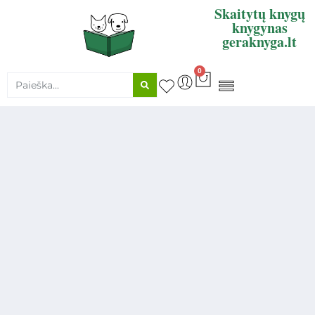
Skaitytų knygų
knygynas
geraknyga.lt
0
KNYGŲ SUPIRKIMAS