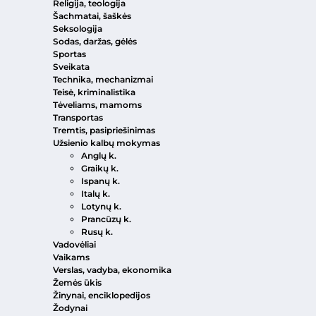
Religija, teologija
Šachmatai, šaškės
Seksologija
Sodas, daržas, gėlės
Sportas
Sveikata
Technika, mechanizmai
Teisė, kriminalistika
Tėveliams, mamoms
Transportas
Tremtis, pasipriešinimas
Užsienio kalbų mokymas
Anglų k.
Graikų k.
Ispanų k.
Italų k.
Lotynų k.
Prancūzų k.
Rusų k.
Vadovėliai
Vaikams
Verslas, vadyba, ekonomika
Žemės ūkis
Žinynai, enciklopedijos
Žodynai