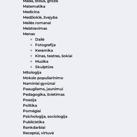
Mada, stilius, grožis
Matematika
Medicina
Medžioklė, žvejyba
Meilės romanai
Meistravimas
Menas
Dailė
Fotografija
Keramika
Kinas, teatras, šokiai
Muzika
Skulptūra
Mitologija
Mokslo populiarinimo
Naminiai gyvūnai
Paaugliams, jaunimui
Pedagogika, švietimas
Poezija
Politika
Pomėgiai
Psichologija, sociologija
Publicistika
Rankdarbiai
Receptai, virtuvė