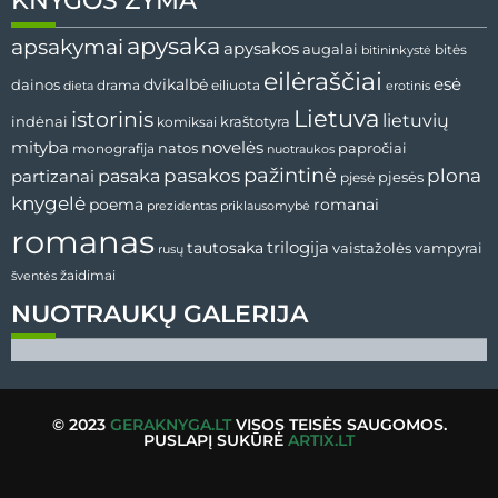
KNYGOS ŽYMA
apysaka
apsakymai
apysakos
augalai
bitininkystė
bitės
eilėraščiai
esė
dainos
dvikalbė
drama
dieta
eiliuota
erotinis
Lietuva
istorinis
lietuvių
indėnai
komiksai
kraštotyra
mityba
novelės
natos
papročiai
monografija
nuotraukos
pažintinė
pasaka
pasakos
plona
partizanai
pjesės
pjesė
knygelė
poema
romanai
prezidentas
priklausomybė
romanas
tautosaka
trilogija
vaistažolės
vampyrai
rusų
žaidimai
šventės
NUOTRAUKŲ GALERIJA
© 2023
GERAKNYGA.LT
VISOS TEISĖS SAUGOMOS.
PUSLAPĮ SUKŪRĖ
ARTIX.LT