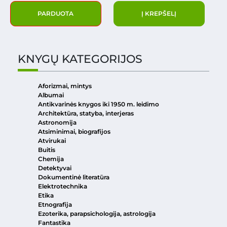
PARDUOTA
Į KREPŠELĮ
KNYGŲ KATEGORIJOS
Aforizmai, mintys
Albumai
Antikvarinės knygos iki 1950 m. leidimo
Architektūra, statyba, interjeras
Astronomija
Atsiminimai, biografijos
Atvirukai
Buitis
Chemija
Detektyvai
Dokumentinė literatūra
Elektrotechnika
Etika
Etnografija
Ezoterika, parapsichologija, astrologija
Fantastika