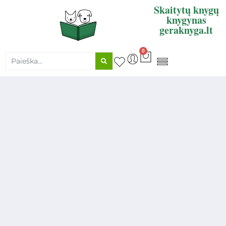
Skaitytų knygų
knygynas
geraknyga.lt
0
KNYGŲ SUPIRKIMAS