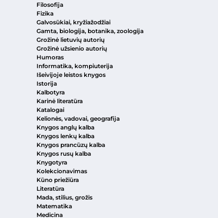
Filosofija
Fizika
Galvosūkiai, kryžiažodžiai
Gamta, biologija, botanika, zoologija
Grožinė lietuvių autorių
Grožinė užsienio autorių
Humoras
Informatika, kompiuterija
Išeivijoje leistos knygos
Istorija
Kalbotyra
Karinė literatūra
Katalogai
Kelionės, vadovai, geografija
Knygos anglų kalba
Knygos lenkų kalba
Knygos prancūzų kalba
Knygos rusų kalba
Knygotyra
Kolekcionavimas
Kūno priežiūra
Literatūra
Mada, stilius, grožis
Matematika
Medicina