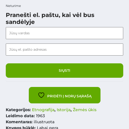
Neturime
Pranešti el. paštu, kai vėl bus
sandėlyje
PRIDĖTI Į NORŲ SĄRAŠĄ
Kategorijos:
Etnografija
,
Istorija
,
Žemės ūkis
Leidimo data:
1963
Komentaras:
iliustruota
Knygos būklė:
Labai gera