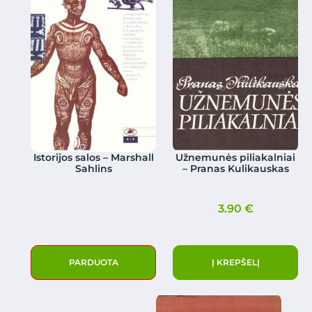
Istorijos salos – Marshall
Užnemunės piliakalniai
Sahlins
– Pranas Kulikauskas
3.90
€
PARDUOTA
Į KREPŠELĮ