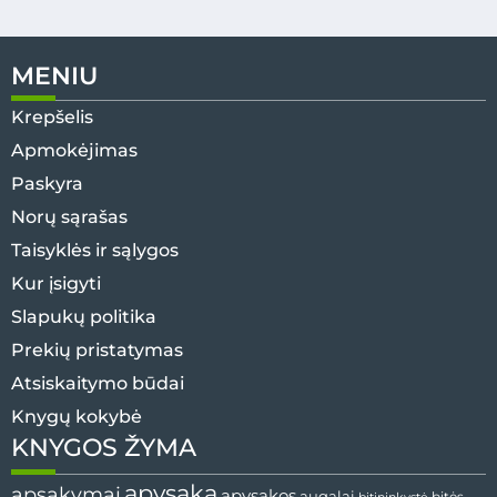
MENIU
Krepšelis
Apmokėjimas
Paskyra
Norų sąrašas
Taisyklės ir sąlygos
Kur įsigyti
Slapukų politika
Prekių pristatymas
Atsiskaitymo būdai
Knygų kokybė
KNYGOS ŽYMA
apysaka
apsakymai
apysakos
augalai
bitės