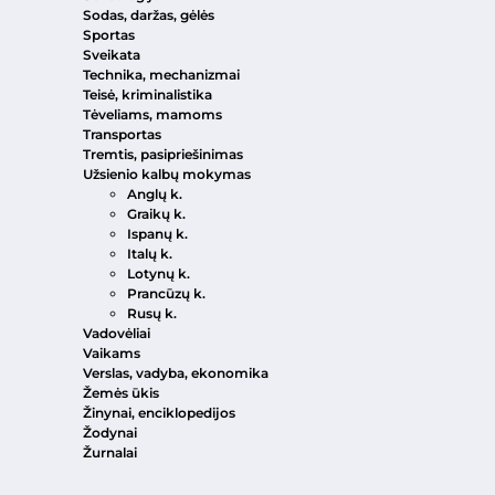
Sodas, daržas, gėlės
Sportas
Sveikata
Technika, mechanizmai
Teisė, kriminalistika
Tėveliams, mamoms
Transportas
Tremtis, pasipriešinimas
Užsienio kalbų mokymas
Anglų k.
Graikų k.
Ispanų k.
Italų k.
Lotynų k.
Prancūzų k.
Rusų k.
Vadovėliai
Vaikams
Verslas, vadyba, ekonomika
Žemės ūkis
Žinynai, enciklopedijos
Žodynai
Žurnalai