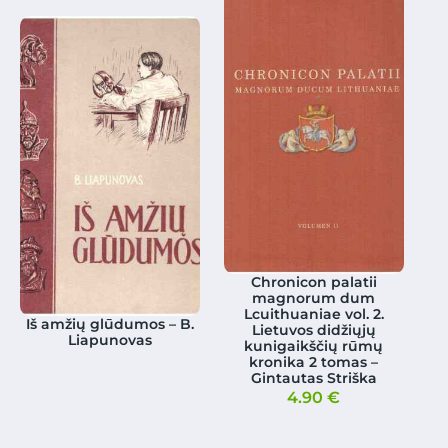
Chronicon palatii
magnorum dum
Lcuithuaniae vol. 2.
Iš amžių glūdumos – B.
Lietuvos didžiųjų
Liapunovas
kunigaikščių rūmų
kronika 2 tomas –
Gintautas Striška
4.90
€