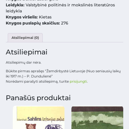
Leidykla:
Valstybinė politinės ir mokslinės literatūros
leidykla
Knygos viršelis:
Kietas
Knygos puslapių skaičius:
276
Atsiliepimai (0)
Atsiliepimai
Atsiliepimų dar nėra.
Būkite pirmas aprašęs “Žemdirbystė Lietuvoje (Nuo seniausių laikų
iki 1917 m.) – P. Dundulienė”
Norėdami parašyti atsiliepimą, turite
prisijungti
.
Panašūs produktai