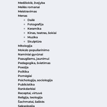
Medžioklė, žvejyba
Meilės romanai
Meistravimas
Menas
Dailė
Fotografija
Keramika
Kinas, teatras, šokiai
Muzika
Skulptūra
Mitologija
Mokslo populiarinimo
Naminiai gyvūnai
Paaugliams, jaunimui
Pedagogika, švietimas
Poezija
Politika
Pomėgiai
Psichologija, sociologija
Publicistika
Rankdarbiai
Receptai, virtuvė
Religija, teologija
Šachmatai, šaškės
Seksologija