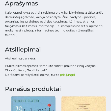
Aprašymas
Kaip kaupti įgytą patirtį ir teisingą praktiką, įsitvirtinusią tūkstančių
darbuotojų galvose, kaip ja pasidalyti? Žinių vadyba – įmonės,
organizacijos praktinės patirties kaupimas, kūrimas, atranka,
taikymas ir keitimasis informacija. Tai kompleksinė sritis, apimanti
mokymąsi ir plėtrą, informacines technologijas ir žmogiškąjį
faktorių.
Atsiliepimai
Atsiliepimų dar nėra.
Būkite pirmas aprašęs “Išmokite skristi: praktinė žinių vadyba –
Chris Collison, Geoff Parcell”
Norėdami parašyti atsiliepimą, turite
prisijungti
.
Panašūs produktai