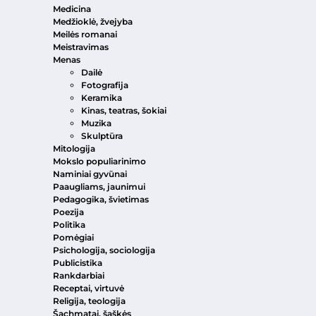
Medicina
Medžioklė, žvejyba
Meilės romanai
Meistravimas
Menas
Dailė
Fotografija
Keramika
Kinas, teatras, šokiai
Muzika
Skulptūra
Mitologija
Mokslo populiarinimo
Naminiai gyvūnai
Paaugliams, jaunimui
Pedagogika, švietimas
Poezija
Politika
Pomėgiai
Psichologija, sociologija
Publicistika
Rankdarbiai
Receptai, virtuvė
Religija, teologija
Šachmatai, šaškės