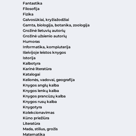
Fantastika
Filosofija
Fizika
Galvosūkiai, kryžiažodžiai
Gamta, biologija, botanika, zoologija
Grožinė lietuvių autorių
Grožinė užsienio autorių
Humoras
Informatika, kompiuterija
Išeivijoje leistos knygos
Istorija
Kalbotyra
Karinė literatūra
Katalogai
Kelionės, vadovai, geografija
Knygos anglų kalba
Knygos lenkų kalba
Knygos prancūzų kalba
Knygos rusų kalba
Knygotyra
Kolekcionavimas
Kūno priežiūra
Literatūra
Mada, stilius, grožis
Matematika