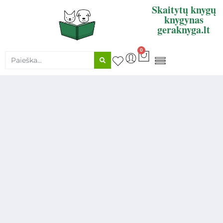
Skaitytų knygų
knygynas
geraknyga.lt
0
KNYGŲ SUPIRKIMAS