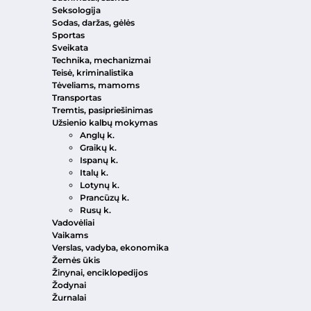
Seksologija
Sodas, daržas, gėlės
Sportas
Sveikata
Technika, mechanizmai
Teisė, kriminalistika
Tėveliams, mamoms
Transportas
Tremtis, pasipriešinimas
Užsienio kalbų mokymas
Anglų k.
Graikų k.
Ispanų k.
Italų k.
Lotynų k.
Prancūzų k.
Rusų k.
Vadovėliai
Vaikams
Verslas, vadyba, ekonomika
Žemės ūkis
Žinynai, enciklopedijos
Žodynai
Žurnalai