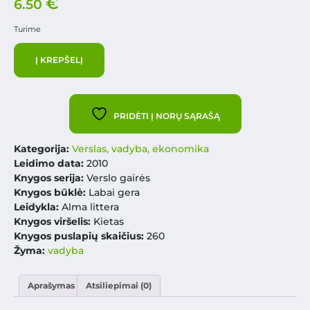
€
6.50
Turime
Į KREPŠELĮ
PRIDĖTI Į NORŲ SĄRAŠĄ
Kategorija:
Verslas, vadyba, ekonomika
Leidimo data:
2010
Knygos serija:
Verslo gairės
Knygos būklė:
Labai gera
Leidykla:
Alma littera
Knygos viršelis:
Kietas
Knygos puslapių skaičius:
260
Žyma:
vadyba
Aprašymas
Atsiliepimai (0)