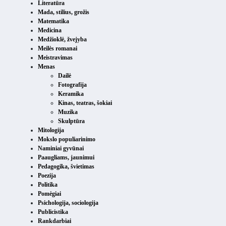
Literatūra
Mada, stilius, grožis
Matematika
Medicina
Medžioklė, žvejyba
Meilės romanai
Meistravimas
Menas
Dailė
Fotografija
Keramika
Kinas, teatras, šokiai
Muzika
Skulptūra
Mitologija
Mokslo populiarinimo
Naminiai gyvūnai
Paaugliams, jaunimui
Pedagogika, švietimas
Poezija
Politika
Pomėgiai
Psichologija, sociologija
Publicistika
Rankdarbiai