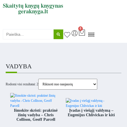
Skaitytų knygų knygynas
geraknyga.lt
0
KNYGŲ SUPIRKIMAS
VADYBA
Rodomi visi rezultatai: 2
Išmokite skristi: praktinė
Įvadas į viešąjį valdymą –
žinių vadyba – Chris
Eugenijus Chlivickas ir kiti
Collison, Geoff Parcell