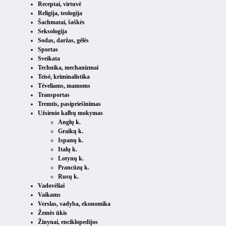
Receptai, virtuvė
Religija, teologija
Šachmatai, šaškės
Seksologija
Sodas, daržas, gėlės
Sportas
Sveikata
Technika, mechanizmai
Teisė, kriminalistika
Tėveliams, mamoms
Transportas
Tremtis, pasipriešinimas
Užsienio kalbų mokymas
Anglų k.
Graikų k.
Ispanų k.
Italų k.
Lotynų k.
Prancūzų k.
Rusų k.
Vadovėliai
Vaikams
Verslas, vadyba, ekonomika
Žemės ūkis
Žinynai, enciklopedijos