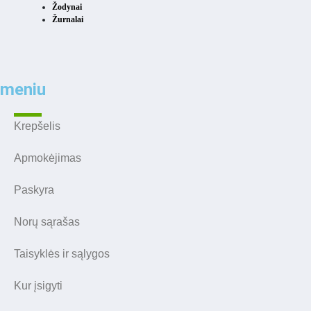
Žodynai
Žurnalai
meniu
Krepšelis
Apmokėjimas
Paskyra
Norų sąrašas
Taisyklės ir sąlygos
Kur įsigyti