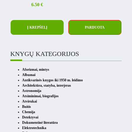
6.50
€
Į KREPŠELĮ
PARDUOTA
KNYGŲ KATEGORIJOS
Aforizmai, mintys
Albumai
Antikvarinės knygos iki 1950 m. leidimo
Architektūra, statyba, interjeras
Astronomija
Atsiminimai, biografijos
Atvirukai
Buitis
Chemija
Detektyvai
Dokumentinė literatūra
Elektrotechnika