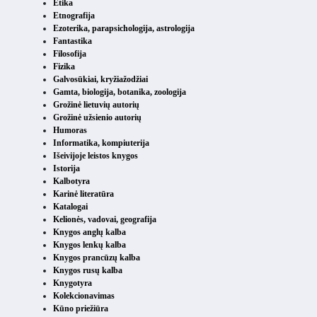
Etika
Etnografija
Ezoterika, parapsichologija, astrologija
Fantastika
Filosofija
Fizika
Galvosūkiai, kryžiažodžiai
Gamta, biologija, botanika, zoologija
Grožinė lietuvių autorių
Grožinė užsienio autorių
Humoras
Informatika, kompiuterija
Išeivijoje leistos knygos
Istorija
Kalbotyra
Karinė literatūra
Katalogai
Kelionės, vadovai, geografija
Knygos anglų kalba
Knygos lenkų kalba
Knygos prancūzų kalba
Knygos rusų kalba
Knygotyra
Kolekcionavimas
Kūno priežiūra