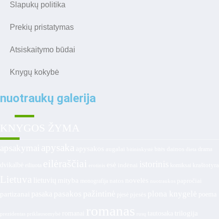
Slapukų politika
Prekių pristatymas
Atsiskaitymo būdai
Knygų kokybė
nuotraukų galerija
KNYGOS ŽYMA
apysaka
apsakymai
apysakos
dainos
augalai
bitės
drama
bitininkystė
dieta
eilėraščiai
istorinis
esė
dvikalbė
indėnai
komiksai
kraštotyra
eiliuota
erotinis
Lietuva
lietuvių
mityba
novelės
natos
papročiai
monografija
nuotraukos
pažintinė
pasakos
plona knygelė
pasaka
partizanai
poema
pjesė
pjesės
romanas
romanai
tautosaka
trilogija
prezidentas
priklausomybė
rusų