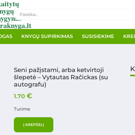
aitytų
nygų
nygynas
raknyga.lt
OGAS
KNYGŲ SUPIRKIMAS
SUSISIEKIME
KRE
K
Seni pažįstami, arba ketvirtoji
šlepetė – Vytautas Račickas (su
autografu)
€
1.70
Turime
Į KREPŠELĮ