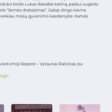
arduko brolis Lukas išskalbė katiną, paskui sugedo
elis “žemės drebėjimas”. Galop dingo kieme
 veikiau mūsų gyvenimo kasdienybė. Kartais
 ketvirtoji šlepetė – Vytautas Račickas (su
ungti
.