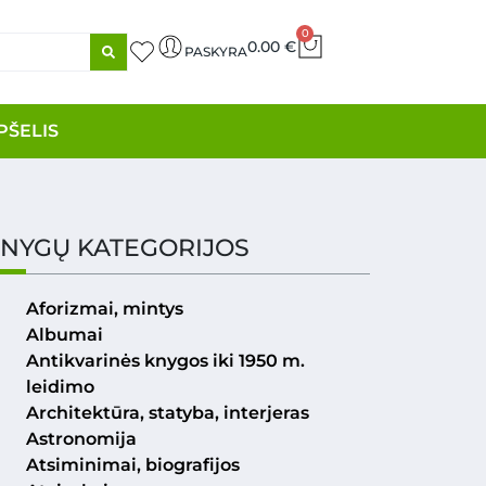
0
0.00
€
PASKYRA
PŠELIS
NYGŲ KATEGORIJOS
Aforizmai, mintys
Albumai
Antikvarinės knygos iki 1950 m.
leidimo
Architektūra, statyba, interjeras
Astronomija
Atsiminimai, biografijos