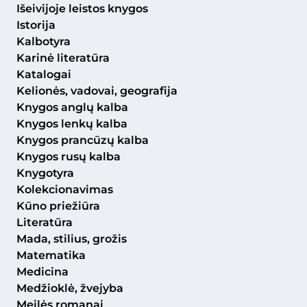
Išeivijoje leistos knygos
Istorija
Kalbotyra
Karinė literatūra
Katalogai
Kelionės, vadovai, geografija
Knygos anglų kalba
Knygos lenkų kalba
Knygos prancūzų kalba
Knygos rusų kalba
Knygotyra
Kolekcionavimas
Kūno priežiūra
Literatūra
Mada, stilius, grožis
Matematika
Medicina
Medžioklė, žvejyba
Meilės romanai