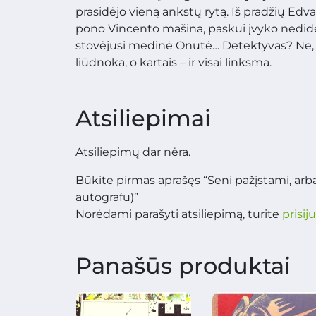
prasidėjo vieną ankstų rytą. Iš pradžių Edv
pono Vincento mašina, paskui įvyko nedid
stovėjusi medinė Onutė… Detektyvas? Ne,
liūdnoka, o kartais – ir visai linksma.
Atsiliepimai
Atsiliepimų dar nėra.
Būkite pirmas aprašęs “Seni pažįstami, arba
autografu)”
Norėdami parašyti atsiliepimą, turite
prisij
Panašūs produktai