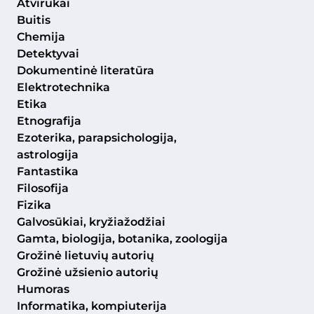
Atvirukai
Buitis
Chemija
Detektyvai
Dokumentinė literatūra
Elektrotechnika
Etika
Etnografija
Ezoterika, parapsichologija,
astrologija
Fantastika
Filosofija
Fizika
Galvosūkiai, kryžiažodžiai
Gamta, biologija, botanika, zoologija
Grožinė lietuvių autorių
Grožinė užsienio autorių
Humoras
Informatika, kompiuterija