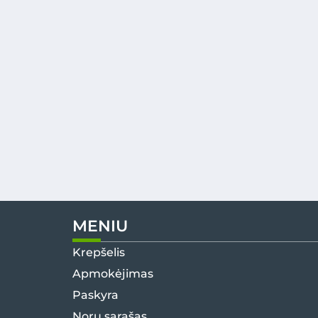
MENIU
Krepšelis
Apmokėjimas
Paskyra
Norų sąrašas