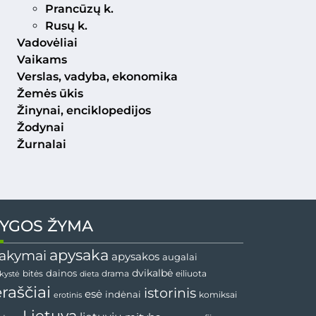
Prancūzų k.
Rusų k.
Vadovėliai
Vaikams
Verslas, vadyba, ekonomika
Žemės ūkis
Žinynai, enciklopedijos
Žodynai
Žurnalai
YGOS ŽYMA
apysaka
akymai
apysakos
augalai
dainos
dvikalbė
drama
nkystė
bitės
dieta
eiliuota
ėraščiai
istorinis
esė
indėnai
komiksai
erotinis
Lietuva