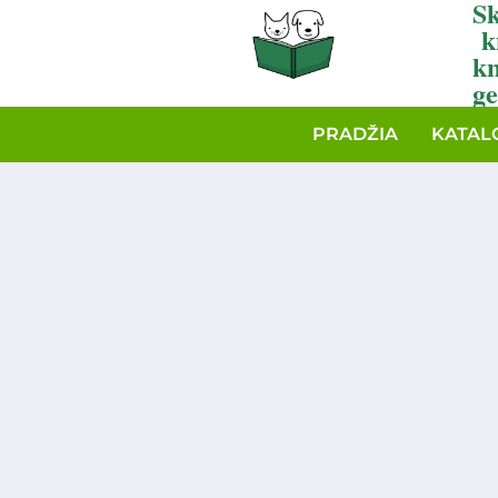
Sk
k
k
ge
PRADŽIA
KATAL