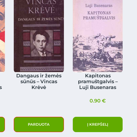
Dangaus ir žemės
Kapitonas
sūnūs – Vincas
pramuštgalvis –
s
Krėvė
Luji Busenaras
0.90
€
PARDUOTA
Į KREPŠELĮ