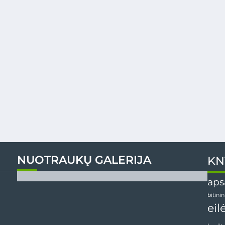
NUOTRAUKŲ GALERIJA
KN
aps
bitini
eil