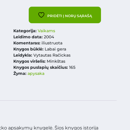
PRIDĖTI Į NORŲ SĄRAŠĄ
Kategorija:
Vaikams
Leidimo data:
2004
Komentaras:
iliustruota
Knygos būklė:
Labai gera
Leidykla:
Vytautas Račickas
Knygos viršelis:
Minkštas
Knygos puslapių skaičius:
165
Žyma:
apysaka
cko apsakymų knygelė. Šios knygos istorija