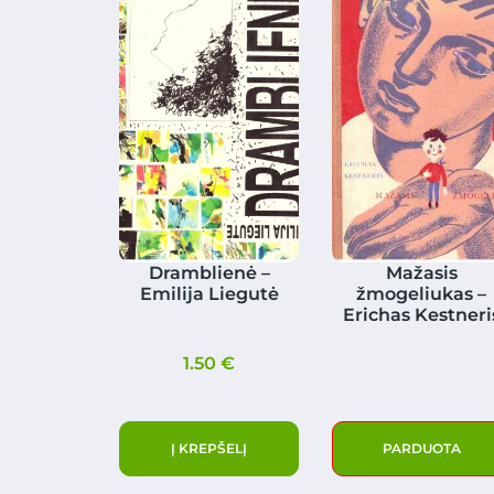
Dramblienė –
Mažasis
Emilija Liegutė
žmogeliukas –
Erichas Kestneri
1.50
€
Į KREPŠELĮ
PARDUOTA