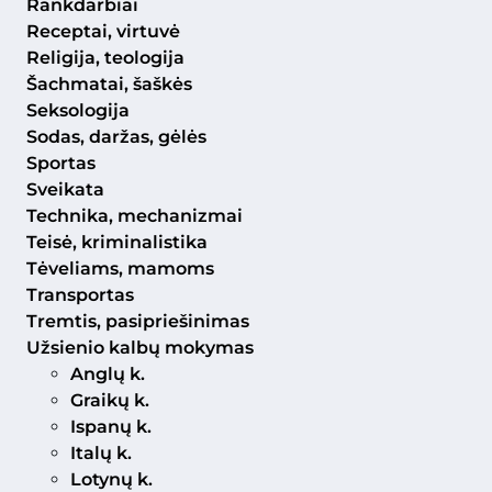
Rankdarbiai
Receptai, virtuvė
Religija, teologija
Šachmatai, šaškės
Seksologija
Sodas, daržas, gėlės
Sportas
Sveikata
Technika, mechanizmai
Teisė, kriminalistika
Tėveliams, mamoms
Transportas
Tremtis, pasipriešinimas
Užsienio kalbų mokymas
Anglų k.
Graikų k.
Ispanų k.
Italų k.
Lotynų k.