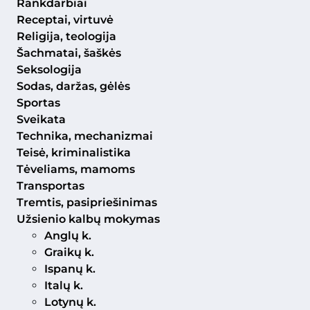
Rankdarbiai
Receptai, virtuvė
Religija, teologija
Šachmatai, šaškės
Seksologija
Sodas, daržas, gėlės
Sportas
Sveikata
Technika, mechanizmai
Teisė, kriminalistika
Tėveliams, mamoms
Transportas
Tremtis, pasipriešinimas
Užsienio kalbų mokymas
Anglų k.
Graikų k.
Ispanų k.
Italų k.
Lotynų k.