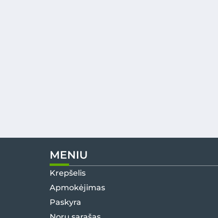
MENIU
Krepšelis
Apmokėjimas
Paskyra
Norų sąrašas