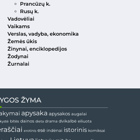
Prancūzų k.
Rusų k.
Vadovėliai
Vaikams
Verslas, vadyba, ekonomika
Žemės ūkis
Žinynai, enciklopedijos
Žodynai
Žurnalai
YGOS ŽYMA
apysaka
akymai
apysakos
augalai
dvikalbė
dainos
drama
bitės
dieta
eiliuota
nkystė
ėraščiai
istorinis
esė
indėnai
komiksai
erotinis
Lietuva