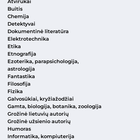
Atvirukai
Buitis
Chemija
Detektyvai
Dokumentinė literatūra
Elektrotechnika
Etika
Etnografija
Ezoterika, parapsichologija,
astrologija
Fantastika
Filosofija
Fizika
Galvosūkiai, kryžiažodžiai
Gamta, biologija, botanika, zoologija
Grožinė lietuvių autorių
Grožinė užsienio autorių
Humoras
Informatika, kompiuterija