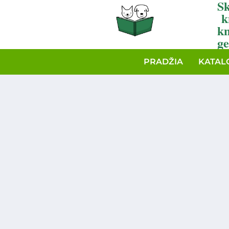
Sk
k
k
ge
PRADŽIA
KATAL