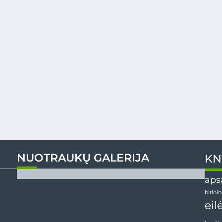
NUOTRAUKŲ GALERIJA
KN
aps
bitini
eil