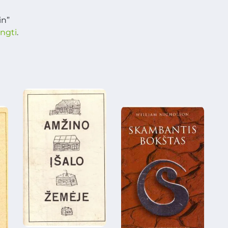
in”
ungti
.