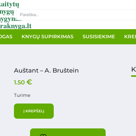
aitytų
nygų
nygynas
raknyga.lt
OGAS
KNYGŲ SUPIRKIMAS
SUSISIEKIME
KRE
K
Auštant – A. Bruštein
€
1.50
Turime
Į KREPŠELĮ