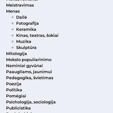
Meistravimas
Menas
Dailė
Fotografija
Keramika
Kinas, teatras, šokiai
Muzika
Skulptūra
Mitologija
Mokslo populiarinimo
Naminiai gyvūnai
Paaugliams, jaunimui
Pedagogika, švietimas
Poezija
Politika
Pomėgiai
Psichologija, sociologija
Publicistika