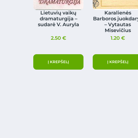
Lietuvių vaikų
Karalienės
dramaturgija –
Barboros juokdar
sudarė V. Auryla
– Vytautas
Misevičius
2.50
€
1.20
€
Į KREPŠELĮ
Į KREPŠELĮ