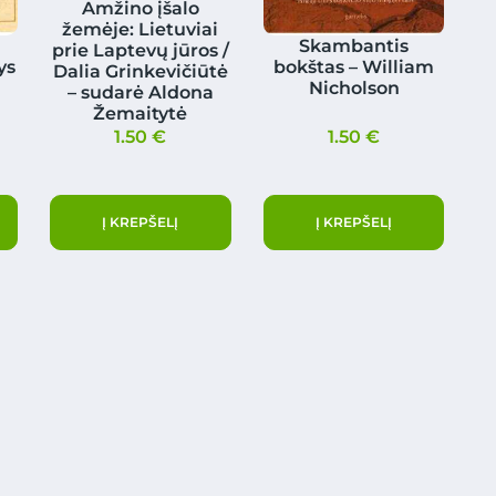
Amžino įšalo
žemėje: Lietuviai
Skambantis
prie Laptevų jūros /
ys
bokštas – William
Dalia Grinkevičiūtė
Nicholson
– sudarė Aldona
Žemaitytė
1.50
€
1.50
€
Į KREPŠELĮ
Į KREPŠELĮ