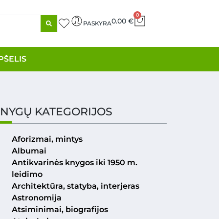
0
0.00
€
PASKYRA
PŠELIS
NYGŲ KATEGORIJOS
Aforizmai, mintys
Albumai
Antikvarinės knygos iki 1950 m.
leidimo
Architektūra, statyba, interjeras
Astronomija
Atsiminimai, biografijos