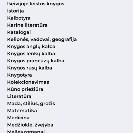
Išeivijoje leistos knygos
Istorija
Kalbotyra
Karinė literatūra
Katalogai
Kelionės, vadovai, geografija
Knygos anglų kalba
Knygos lenkų kalba
Knygos prancūzų kalba
Knygos rusų kalba
Knygotyra
Kolekcionavimas
Kūno priežiūra
Literatūra
Mada, stilius, grožis
Matematika
Medicina
Medžioklė, žvejyba
Meilės romanai