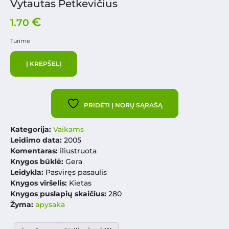
Vytautas Petkevičius
€
1.70
Turime
Į KREPŠELĮ
PRIDĖTI Į NORŲ SĄRAŠĄ
Kategorija:
Vaikams
Leidimo data:
2005
Komentaras:
iliustruota
Knygos būklė:
Gera
Leidykla:
Pasviręs pasaulis
Knygos viršelis:
Kietas
Knygos puslapių skaičius:
280
Žyma:
apysaka