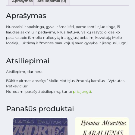
Aprašymas
Atsiliepimai (0)
Aprašymas
Nuostabi ir spalvinga, gyva ir šmaikšti, pamokanti ir juokinga, iš
liaudies sakmių ir padavimų kilusi lietuvių vaikų rašytojo klasiko
pasaka apie iš molio nulipdytą ir atgyjusį bebaimį kovotoją Molio
Motiejų, už tiesą ir žmones paaukojusį savo gyvybę ir įžengusį į ugnį.
Atsiliepimai
Atsiliepimų dar nėra.
Būkite pirmas aprašęs “Molio Motiejus-žmonių karalius – Vytautas
Petkevičius”
Norėdami parašyti atsiliepimą, turite
prisijungti
.
Panašūs produktai