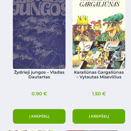
Žydrieji jungos – Vladas
Karaliūnas Gargaliūnas
Dautartas
– Vytautas Misevičius
0.90
€
1.50
€
Į KREPŠELĮ
Į KREPŠELĮ