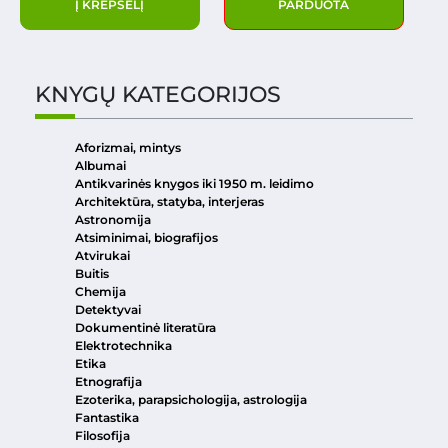
Į KREPŠELĮ
PARDUOTA
KNYGŲ KATEGORIJOS
Aforizmai, mintys
Albumai
Antikvarinės knygos iki 1950 m. leidimo
Architektūra, statyba, interjeras
Astronomija
Atsiminimai, biografijos
Atvirukai
Buitis
Chemija
Detektyvai
Dokumentinė literatūra
Elektrotechnika
Etika
Etnografija
Ezoterika, parapsichologija, astrologija
Fantastika
Filosofija