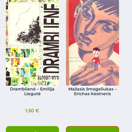
Dramblienė – Emilija
Mažasis žmogeliukas –
Liegutė
Erichas Kestneris
1.50
€