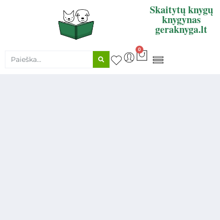
Skaitytų knygų
knygynas
geraknyga.lt
0
KNYGŲ SUPIRKIMAS