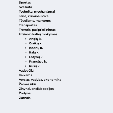
Sportas
Sveikata
Technika, mechanizmai
Teisė, kriminalistika
Tėveliams, mamoms
Transportas
Tremtis, pasipriešinimas
Užsienio kalbų mokymas
Anglų k.
Graikų k.
Ispanų k.
Italų k.
Lotynų k.
Prancūzų k.
Rusų k.
Vadovėliai
Vaikams
Verslas, vadyba, ekonomika
Žemės ūkis
Žinynai, enciklopedijos
Žodynai
Žurnalai