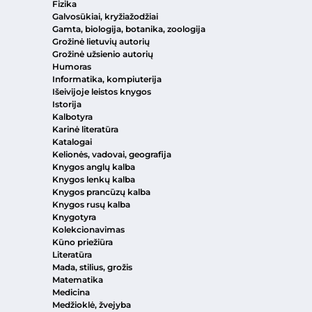
Fizika
Galvosūkiai, kryžiažodžiai
Gamta, biologija, botanika, zoologija
Grožinė lietuvių autorių
Grožinė užsienio autorių
Humoras
Informatika, kompiuterija
Išeivijoje leistos knygos
Istorija
Kalbotyra
Karinė literatūra
Katalogai
Kelionės, vadovai, geografija
Knygos anglų kalba
Knygos lenkų kalba
Knygos prancūzų kalba
Knygos rusų kalba
Knygotyra
Kolekcionavimas
Kūno priežiūra
Literatūra
Mada, stilius, grožis
Matematika
Medicina
Medžioklė, žvejyba