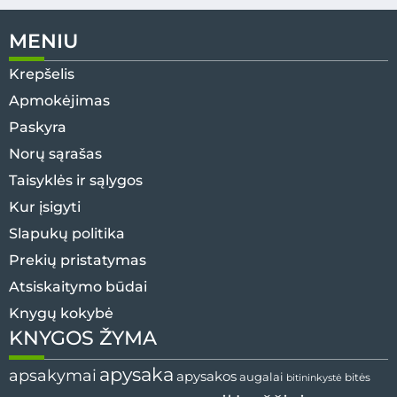
MENIU
Krepšelis
Apmokėjimas
Paskyra
Norų sąrašas
Taisyklės ir sąlygos
Kur įsigyti
Slapukų politika
Prekių pristatymas
Atsiskaitymo būdai
Knygų kokybė
KNYGOS ŽYMA
apysaka
apsakymai
apysakos
augalai
bitės
bitininkystė