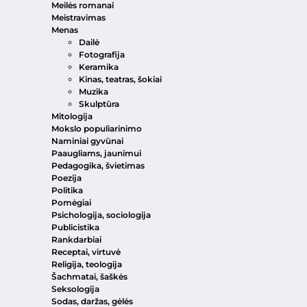
Meilės romanai
Meistravimas
Menas
Dailė
Fotografija
Keramika
Kinas, teatras, šokiai
Muzika
Skulptūra
Mitologija
Mokslo populiarinimo
Naminiai gyvūnai
Paaugliams, jaunimui
Pedagogika, švietimas
Poezija
Politika
Pomėgiai
Psichologija, sociologija
Publicistika
Rankdarbiai
Receptai, virtuvė
Religija, teologija
Šachmatai, šaškės
Seksologija
Sodas, daržas, gėlės