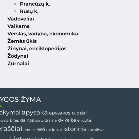
Prancūzų k.
Rusų k.
Vadovėliai
Vaikams
Verslas, vadyba, ekonomika
Žemės ūkis
Žinynai, enciklopedijos
Žodynai
Žurnalai
YGOS ŽYMA
apysaka
akymai
apysakos
augalai
dainos
dvikalbė
drama
nkystė
bitės
dieta
eiliuota
ėraščiai
istorinis
esė
indėnai
komiksai
erotinis
Lietuva