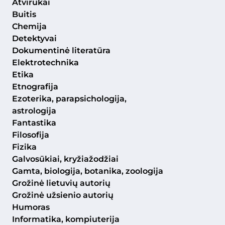
Atvirukai
Buitis
Chemija
Detektyvai
Dokumentinė literatūra
Elektrotechnika
Etika
Etnografija
Ezoterika, parapsichologija,
astrologija
Fantastika
Filosofija
Fizika
Galvosūkiai, kryžiažodžiai
Gamta, biologija, botanika, zoologija
Grožinė lietuvių autorių
Grožinė užsienio autorių
Humoras
Informatika, kompiuterija