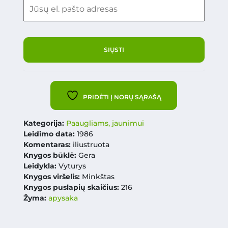
PRIDĖTI Į NORŲ SĄRAŠĄ
Kategorija:
Paaugliams, jaunimui
Leidimo data:
1986
Komentaras:
iliustruota
Knygos būklė:
Gera
Leidykla:
Vyturys
Knygos viršelis:
Minkštas
Knygos puslapių skaičius:
216
Žyma:
apysaka