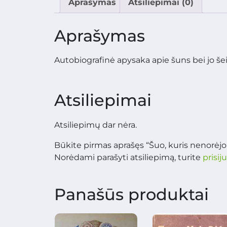
Aprašymas
Atsiliepimai (0)
Aprašymas
Autobiografinė apysaka apie šuns bei jo š
Atsiliepimai
Atsiliepimų dar nėra.
Būkite pirmas aprašęs “Šuo, kuris nenorėjo
Norėdami parašyti atsiliepimą, turite
prisij
Panašūs produktai