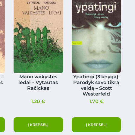
 –
Mano vaikystės
Ypatingi (3 knyga):
s
ledai – Vytautas
Parodyk savo tikrą
Račickas
veidą – Scott
Westerfeld
1.20
€
1.70
€
Į KREPŠELĮ
Į KREPŠELĮ