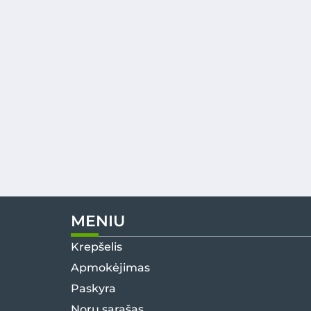
MENIU
Krepšelis
Apmokėjimas
Paskyra
Norų sąrašas