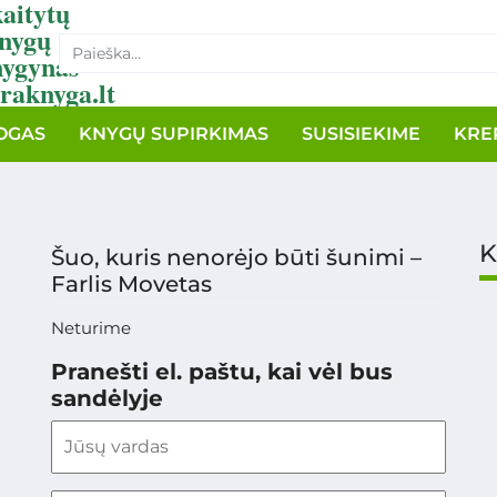
aitytų
nygų
nygynas
raknyga.lt
OGAS
KNYGŲ SUPIRKIMAS
SUSISIEKIME
KRE
K
Šuo, kuris nenorėjo būti šunimi –
Farlis Movetas
Neturime
Pranešti el. paštu, kai vėl bus
sandėlyje