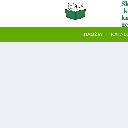
Sk
k
k
ge
PRADŽIA
KATAL