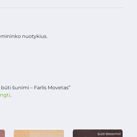
eimininko nuotykius.
 būti šunimi – Farlis Movetas”
ungti
.