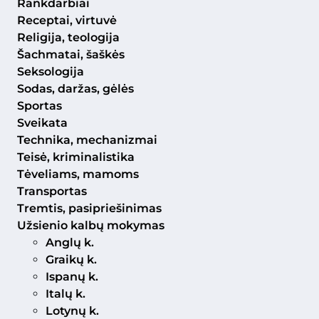
Rankdarbiai
Receptai, virtuvė
Religija, teologija
Šachmatai, šaškės
Seksologija
Sodas, daržas, gėlės
Sportas
Sveikata
Technika, mechanizmai
Teisė, kriminalistika
Tėveliams, mamoms
Transportas
Tremtis, pasipriešinimas
Užsienio kalbų mokymas
Anglų k.
Graikų k.
Ispanų k.
Italų k.
Lotynų k.