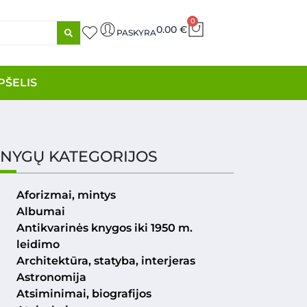
0
0.00
€
PASKYRA
PŠELIS
NYGŲ KATEGORIJOS
Aforizmai, mintys
Albumai
Antikvarinės knygos iki 1950 m.
leidimo
Architektūra, statyba, interjeras
Astronomija
Atsiminimai, biografijos