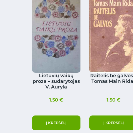
Lietuvių vaikų
Raitelis be galvos
proza – sudarytojas
Tomas Main Rida
V. Auryla
1.50
€
1.50
€
Į KREPŠELĮ
Į KREPŠELĮ