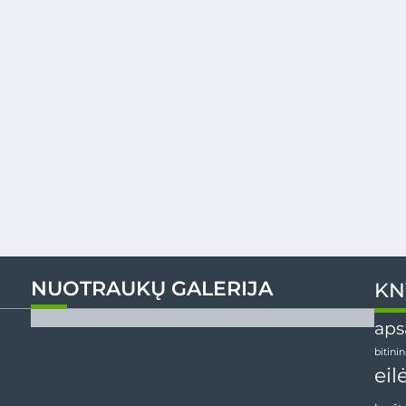
NUOTRAUKŲ GALERIJA
KN
aps
bitini
eil