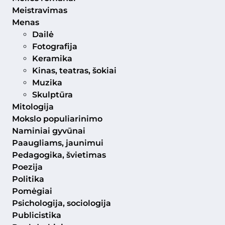
Meistravimas
Menas
Dailė
Fotografija
Keramika
Kinas, teatras, šokiai
Muzika
Skulptūra
Mitologija
Mokslo populiarinimo
Naminiai gyvūnai
Paaugliams, jaunimui
Pedagogika, švietimas
Poezija
Politika
Pomėgiai
Psichologija, sociologija
Publicistika