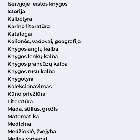
Išeivijoje leistos knygos
Istorija
Kalbotyra
Karinė literatūra
Katalogai
Kelionės, vadovai, geografija
Knygos anglų kalba
Knygos lenkų kalba
Knygos prancūzų kalba
Knygos rusų kalba
Knygotyra
Kolekcionavimas
Kūno priežiūra
Literatūra
Mada, stilius, grožis
Matematika
Medicina
Medžioklė, žvejyba
Meilės romanai