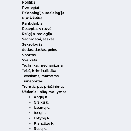
Politika
Pomėgiai
Psichologija, sociologija
Publicistika
Rankdarbiai
Receptai, virtuvė
Religija, teologija
Šachmatai, šaškės
Seksologija
Sodas, daržas, gėlės
Sportas
Sveikata
Technika, mechanizmai
Teisė, kriminalistika
Tėveliams, mamoms
Transportas
Tremtis, pasipriešinimas
Užsienio kalbų mokymas
Anglų k.
Graikų k.
Ispanų k.
Italų k.
Lotynų k.
Prancūzų k.
Rusų k.