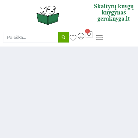
Skaitytų knygų
knygynas
geraknyga.lt
0
KNYGŲ SUPIRKIMAS