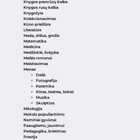
Knygos prancūzų kalba
Knygos rusų kalba
Knygotyra
Kolekcionavimas
Kūno priežiūra
Literatūra
Mada, stilius, grožis
Matematika
Medicina
Medžioklė, žvejyba
Meilės romanai
Meistravimas
Menas
Dailė
Fotografija
Keramika
Kinas, teatras, šokiai
Muzika
Skulptūra
Mitologija
Mokslo populiarinimo
Naminiai gyvūnai
Paaugliams, jaunimui
Pedagogika, švietimas
Poezija