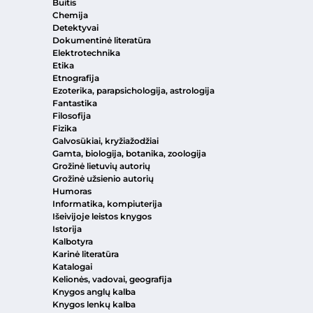
Buitis
Chemija
Detektyvai
Dokumentinė literatūra
Elektrotechnika
Etika
Etnografija
Ezoterika, parapsichologija, astrologija
Fantastika
Filosofija
Fizika
Galvosūkiai, kryžiažodžiai
Gamta, biologija, botanika, zoologija
Grožinė lietuvių autorių
Grožinė užsienio autorių
Humoras
Informatika, kompiuterija
Išeivijoje leistos knygos
Istorija
Kalbotyra
Karinė literatūra
Katalogai
Kelionės, vadovai, geografija
Knygos anglų kalba
Knygos lenkų kalba