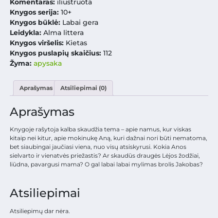
Komentaras:
iliustruota
Knygos serija:
10+
Knygos būklė:
Labai gera
Leidykla:
Alma littera
Knygos viršelis:
Kietas
Knygos puslapių skaičius:
112
Žyma:
apysaka
Aprašymas
Atsiliepimai (0)
Aprašymas
Knygoje rašytoja kalba skaudžia tema – apie namus, kur viskas
kitaip nei kitur, apie mokinukę Aną, kuri dažnai nori būti nematoma,
bet siaubingai jaučiasi viena, nuo visų atsiskyrusi. Kokia Anos
sielvarto ir vienatvės priežastis? Ar skaudūs draugės Lėjos žodžiai,
liūdna, pavargusi mama? O gal labai labai mylimas brolis Jakobas?
Atsiliepimai
Atsiliepimų dar nėra.