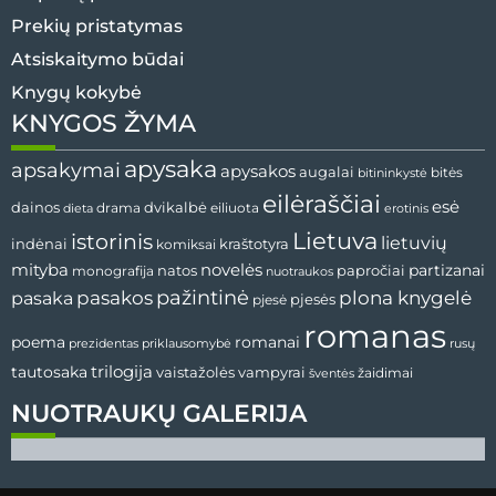
Prekių pristatymas
Atsiskaitymo būdai
Knygų kokybė
KNYGOS ŽYMA
apysaka
apsakymai
apysakos
augalai
bitės
bitininkystė
eilėraščiai
esė
dvikalbė
dainos
drama
dieta
eiliuota
erotinis
Lietuva
istorinis
lietuvių
indėnai
komiksai
kraštotyra
mityba
novelės
partizanai
natos
papročiai
monografija
nuotraukos
pažintinė
pasaka
pasakos
plona knygelė
pjesės
pjesė
romanas
romanai
poema
prezidentas
priklausomybė
rusų
tautosaka
trilogija
vaistažolės
vampyrai
žaidimai
šventės
NUOTRAUKŲ GALERIJA