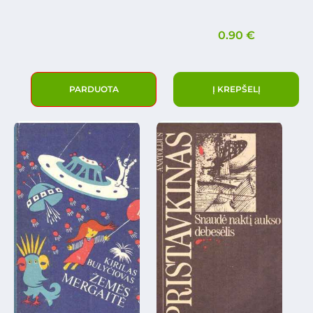
0.90
€
PARDUOTA
Į KREPŠELĮ