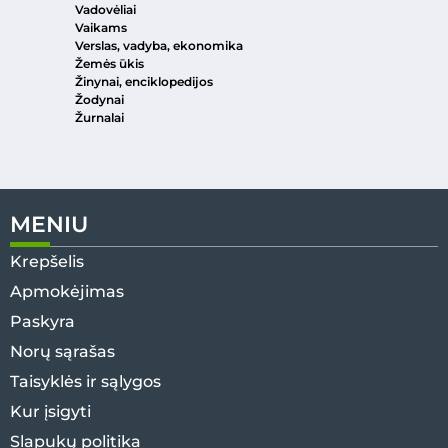
Vadovėliai
Vaikams
Verslas, vadyba, ekonomika
Žemės ūkis
Žinynai, enciklopedijos
Žodynai
Žurnalai
MENIU
Krepšelis
Apmokėjimas
Paskyra
Norų sąrašas
Taisyklės ir sąlygos
Kur įsigyti
Slapukų politika