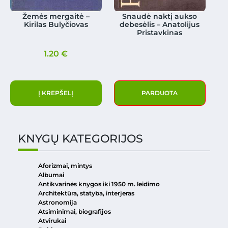
Žemės mergaitė –
Snaudė naktį aukso
Kirilas Bulyčiovas
debesėlis – Anatolijus
Pristavkinas
1.20
€
Į KREPŠELĮ
PARDUOTA
KNYGŲ KATEGORIJOS
Aforizmai, mintys
Albumai
Antikvarinės knygos iki 1950 m. leidimo
Architektūra, statyba, interjeras
Astronomija
Atsiminimai, biografijos
Atvirukai