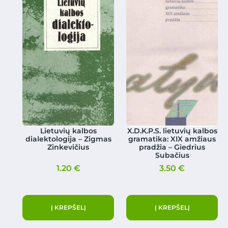
Lietuvių kalbos
X.D.K.P.S. lietuvių kalbos
dialektologija – Zigmas
gramatika: XIX amžiaus
Zinkevičius
pradžia – Giedrius
Subačius
1.20
€
3.50
€
Į KREPŠELĮ
Į KREPŠELĮ