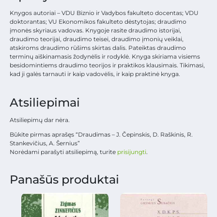
Knygos autoriai – VDU Biznio ir Vadybos fakulteto docentas; VDU
doktorantas; VU Ekonomikos fakulteto dėstytojas; draudimo
įmonės skyriaus vadovas. Knygoje rasite draudimo istorijai,
draudimo teorijai, draudimo teisei, draudimo įmonių veiklai,
atskiroms draudimo rūšims skirtas dalis. Pateiktas draudimo
terminų aiškinamasis žodynėlis ir rodyklė. Knyga skiriama visiems
besidomintiems draudimo teorijos ir praktikos klausimais. Tikimasi,
kad ji galės tarnauti ir kaip vadovėlis, ir kaip praktinė knyga.
Atsiliepimai
Atsiliepimų dar nėra.
Būkite pirmas aprašęs “Draudimas – J. Čepinskis, D. Raškinis, R.
Stankevičius, A. Šernius”
Norėdami parašyti atsiliepimą, turite
prisijungti
.
Panašūs produktai