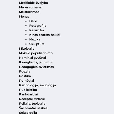
Medžioklė, žvejyba
Meilės romanai
Meistravimas
Menas
Dailė
Fotografija
Keramika
Kinas, teatras, šokiai
Muzika
Skulptūra
Mitologija
Mokslo populiarinimo
Naminiai gyvūnai
Paaugliams, jaunimui
Pedagogika, švietimas
Poezija
Politika
Pomėgiai
Psichologija, sociologija
Publicistika
Rankdarbiai
Receptai, virtuvė
Religija, teologija
Šachmatai, šaškės
Seksologija