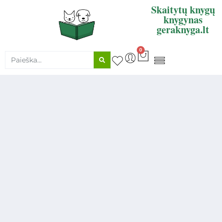
Skaitytų knygų
knygynas
geraknyga.lt
0
KNYGŲ SUPIRKIMAS