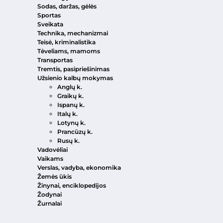
Sodas, daržas, gėlės
Sportas
Sveikata
Technika, mechanizmai
Teisė, kriminalistika
Tėveliams, mamoms
Transportas
Tremtis, pasipriešinimas
Užsienio kalbų mokymas
Anglų k.
Graikų k.
Ispanų k.
Italų k.
Lotynų k.
Prancūzų k.
Rusų k.
Vadovėliai
Vaikams
Verslas, vadyba, ekonomika
Žemės ūkis
Žinynai, enciklopedijos
Žodynai
Žurnalai