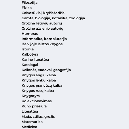
Filosofija
Fizika
Galvosūkiai, kryžiažodžiai
Gamta, biologija, botanika, zoologija
Grožinė lietuvių autorių
Grožinė užsienio autorių
Humoras
Informatika, kompiuterija
Išeivijoje leistos knygos
Istorija
Kalbotyra
Karinė literatūra
Katalogai
Kelionės, vadovai, geografija
Knygos anglų kalba
Knygos lenkų kalba
Knygos prancūzų kalba
Knygos rusų kalba
Knygotyra
Kolekcionavimas
Kūno priežiūra
Literatūra
Mada, stilius, grožis
Matematika
Medicina