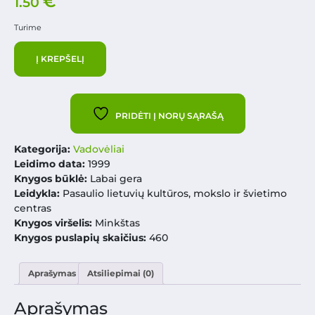
€
1.50
Turime
Į KREPŠELĮ
PRIDĖTI Į NORŲ SĄRAŠĄ
Kategorija:
Vadovėliai
Leidimo data:
1999
Knygos būklė:
Labai gera
Leidykla:
Pasaulio lietuvių kultūros, mokslo ir švietimo
centras
Knygos viršelis:
Minkštas
Knygos puslapių skaičius:
460
Aprašymas
Atsiliepimai (0)
Aprašymas