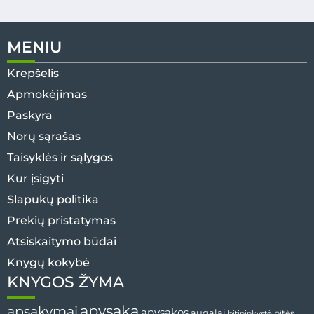
MENIU
Krepšelis
Apmokėjimas
Paskyra
Norų sąrašas
Taisyklės ir sąlygos
Kur įsigyti
Slapukų politika
Prekių pristatymas
Atsiskaitymo būdai
Knygų kokybė
KNYGOS ŽYMA
apysaka
apsakymai
apysakos
augalai
bitininkystė
bitės