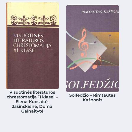
Visuotinės literatūros
Solfedžio – Rimtautas
chrestomatija 11 klasei –
Kašponis
Elena Kuosaitė-
Jašinskienė, Doma
Galnaitytė