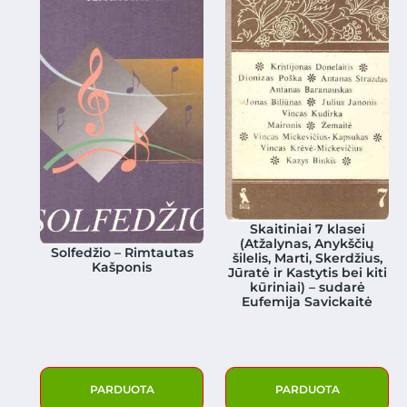
Skaitiniai 7 klasei
(Atžalynas, Anykščių
Solfedžio – Rimtautas
šilelis, Marti, Skerdžius,
Kašponis
Jūratė ir Kastytis bei kiti
kūriniai) – sudarė
Eufemija Savickaitė
PARDUOTA
PARDUOTA