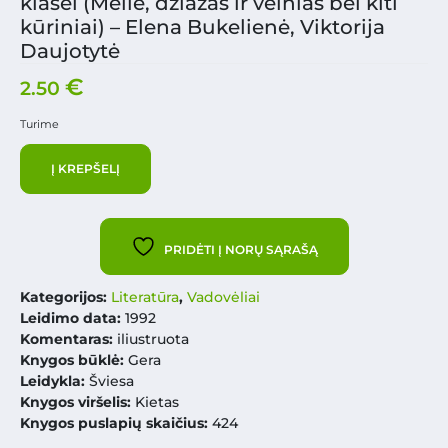
klasei (Meilė, džiazas ir velnias bei kiti
kūriniai) – Elena Bukelienė, Viktorija
Daujotytė
€
2.50
Turime
Į KREPŠELĮ
PRIDĖTI Į NORŲ SĄRAŠĄ
Kategorijos:
Literatūra
,
Vadovėliai
Leidimo data:
1992
Komentaras:
iliustruota
Knygos būklė:
Gera
Leidykla:
Šviesa
Knygos viršelis:
Kietas
Knygos puslapių skaičius:
424