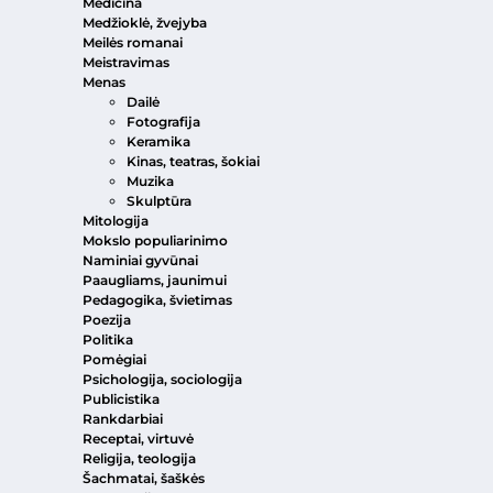
Medicina
Medžioklė, žvejyba
Meilės romanai
Meistravimas
Menas
Dailė
Fotografija
Keramika
Kinas, teatras, šokiai
Muzika
Skulptūra
Mitologija
Mokslo populiarinimo
Naminiai gyvūnai
Paaugliams, jaunimui
Pedagogika, švietimas
Poezija
Politika
Pomėgiai
Psichologija, sociologija
Publicistika
Rankdarbiai
Receptai, virtuvė
Religija, teologija
Šachmatai, šaškės