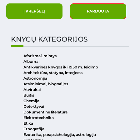
Į KREPŠELĮ
PARDUOTA
KNYGŲ KATEGORIJOS
Aforizmai, mintys
Albumai
Antikvarinės knygos iki 1950 m. leidimo
Architektūra, statyba, interjeras
Astronomija
Atsiminimai, biografijos
Atvirukai
Buitis
Chemija
Detektyvai
Dokumentinė literatūra
Elektrotechnika
Etika
Etnografija
Ezoterika, parapsichologija, astrologija