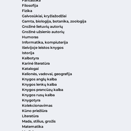
Fantastika
Filosofija
Fizika
Galvosūkiai, kryžiažodžiai
Gamta, biologija, botanika, zoologija
Grožinė lietuvių autorių
Grožinė užsienio autorių
Humoras
Informatika, kompiuterija
Išeivijoje leistos knygos
Istorija
Kalbotyra
Karinė literatūra
Katalogai
Kelionės, vadovai, geografija
Knygos anglų kalba
Knygos lenkų kalba
Knygos prancūzų kalba
Knygos rusų kalba
Knygotyra
Kolekcionavimas
Kūno priežiūra
Literatūra
Mada, stilius, grožis
Matematika