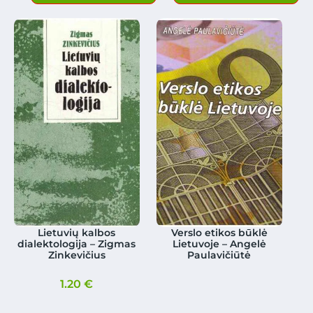
Lietuvių kalbos
Verslo etikos būklė
dialektologija – Zigmas
Lietuvoje – Angelė
Zinkevičius
Paulavičiūtė
1.20
€