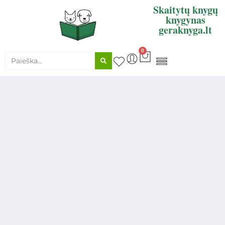
Skaitytų knygų
knygynas
geraknyga.lt
0
KNYGŲ SUPIRKIMAS