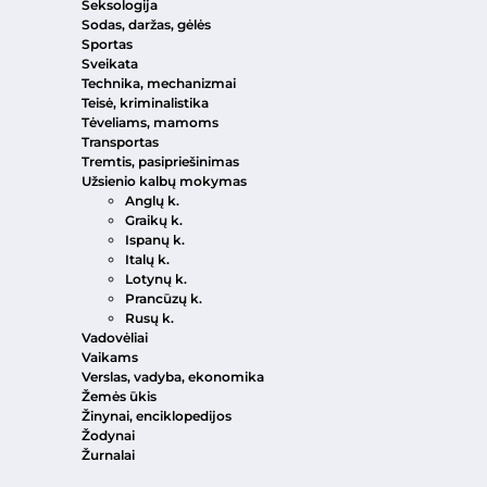
Seksologija
Sodas, daržas, gėlės
Sportas
Sveikata
Technika, mechanizmai
Teisė, kriminalistika
Tėveliams, mamoms
Transportas
Tremtis, pasipriešinimas
Užsienio kalbų mokymas
Anglų k.
Graikų k.
Ispanų k.
Italų k.
Lotynų k.
Prancūzų k.
Rusų k.
Vadovėliai
Vaikams
Verslas, vadyba, ekonomika
Žemės ūkis
Žinynai, enciklopedijos
Žodynai
Žurnalai