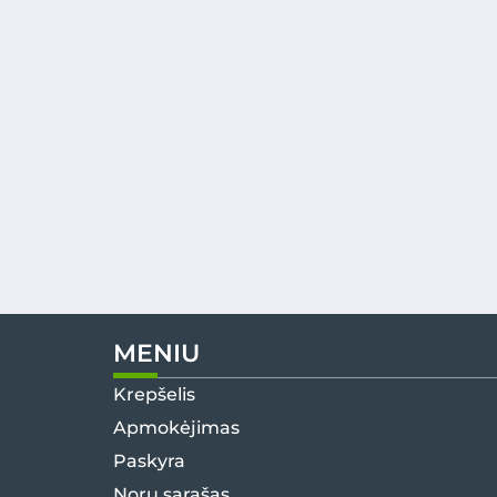
MENIU
Krepšelis
Apmokėjimas
Paskyra
Norų sąrašas