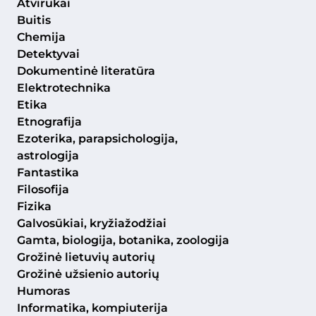
Atvirukai
Buitis
Chemija
Detektyvai
Dokumentinė literatūra
Elektrotechnika
Etika
Etnografija
Ezoterika, parapsichologija,
astrologija
Fantastika
Filosofija
Fizika
Galvosūkiai, kryžiažodžiai
Gamta, biologija, botanika, zoologija
Grožinė lietuvių autorių
Grožinė užsienio autorių
Humoras
Informatika, kompiuterija