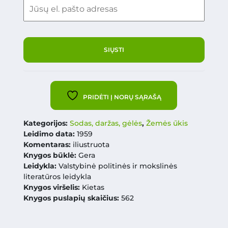
PRIDĖTI Į NORŲ SĄRAŠĄ
Kategorijos:
Sodas, daržas, gėlės
,
Žemės ūkis
Leidimo data:
1959
Komentaras:
iliustruota
Knygos būklė:
Gera
Leidykla:
Valstybinė politinės ir mokslinės
literatūros leidykla
Knygos viršelis:
Kietas
Knygos puslapių skaičius:
562