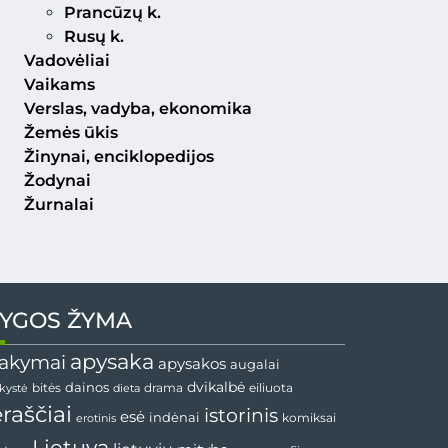
Prancūzų k.
Rusų k.
Vadovėliai
Vaikams
Verslas, vadyba, ekonomika
Žemės ūkis
Žinynai, enciklopedijos
Žodynai
Žurnalai
YGOS ŽYMA
apysaka
akymai
apysakos
augalai
dainos
dvikalbė
drama
nkystė
bitės
dieta
eiliuota
ėraščiai
istorinis
esė
indėnai
komiksai
erotinis
Lietuva