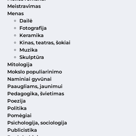
Meistravimas
Menas
Dailė
Fotografija
Keramika
Kinas, teatras, šokiai
Muzika
Skulptūra
Mitologija
Mokslo populiarinimo
Naminiai gyvūnai
Paaugliams, jaunimui
Pedagogika, švietimas
Poezija
Politika
Pomėgiai
Psichologija, sociologija
Publicistika