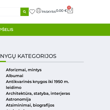
0
0.00
€
PASKYRA
PŠELIS
NYGŲ KATEGORIJOS
Aforizmai, mintys
Albumai
Antikvarinės knygos iki 1950 m.
leidimo
Architektūra, statyba, interjeras
Astronomija
Atsiminimai, biografijos