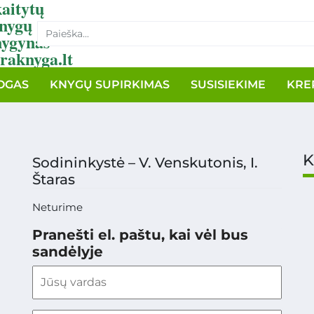
aitytų
nygų
nygynas
raknyga.lt
OGAS
KNYGŲ SUPIRKIMAS
SUSISIEKIME
KRE
K
Sodininkystė – V. Venskutonis, I.
Štaras
Neturime
Pranešti el. paštu, kai vėl bus
sandėlyje