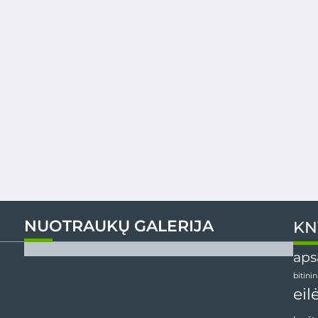
NUOTRAUKŲ GALERIJA
KN
aps
bitini
eil