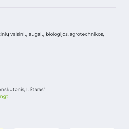
žinių vaisinių augalų biologijos, agrotechnikos,
nskutonis, I. Štaras”
ungti
.