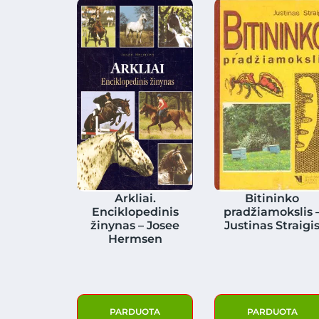
Arkliai.
Bitininko
Enciklopedinis
pradžiamokslis 
žinynas – Josee
Justinas Straigi
Hermsen
PARDUOTA
PARDUOTA