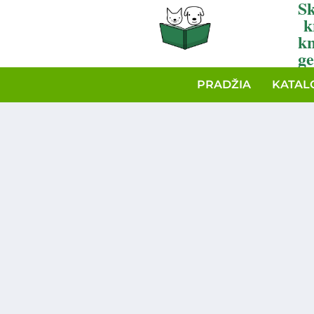
Sk
k
k
ge
PRADŽIA
KATAL