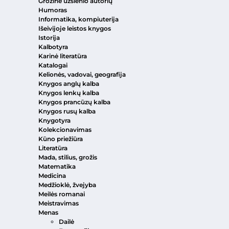
Grožinė užsienio autorių
Humoras
Informatika, kompiuterija
Išeivijoje leistos knygos
Istorija
Kalbotyra
Karinė literatūra
Katalogai
Kelionės, vadovai, geografija
Knygos anglų kalba
Knygos lenkų kalba
Knygos prancūzų kalba
Knygos rusų kalba
Knygotyra
Kolekcionavimas
Kūno priežiūra
Literatūra
Mada, stilius, grožis
Matematika
Medicina
Medžioklė, žvejyba
Meilės romanai
Meistravimas
Menas
Dailė