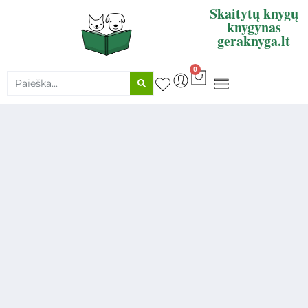
Skaitytų knygų
knygynas
geraknyga.lt
0
KNYGŲ SUPIRKIMAS