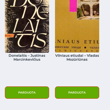
Donelaitis – Justinas
Vilniaus etiudai – Vladas
Marcinkevičius
Mozūriūnas
PARDUOTA
PARDUOTA