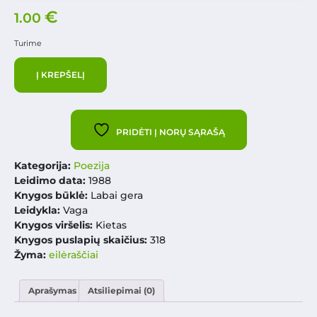
€
1.00
Turime
Į KREPŠELĮ
PRIDĖTI Į NORŲ SĄRAŠĄ
Kategorija:
Poezija
Leidimo data:
1988
Knygos būklė:
Labai gera
Leidykla:
Vaga
Knygos viršelis:
Kietas
Knygos puslapių skaičius:
318
Žyma:
eilėraščiai
Aprašymas
Atsiliepimai (0)