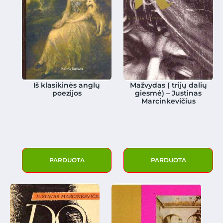
Iš klasikinės anglų
Mažvydas ( trijų dalių
poezijos
giesmė) – Justinas
Marcinkevičius
PARDUOTA
PARDUOTA