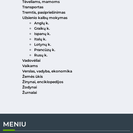
Tėveliams, mamoms
Transportas
Tremtis, pasipriešinimas
Užsienio kalbų mokymas
Anglų k.
Graikų k.
Ispanų k.
Italų k.
Lotynų k.
Prancūzų k.
Rusų k.
Vadovėliai
Vaikams
Verslas, vadyba, ekonomika
Žemės ūkis
Žinynai, enciklopedijos
Žodynai
Žurnalai
MENIU