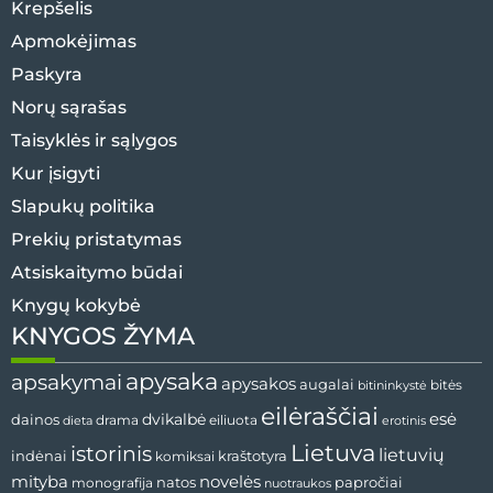
Krepšelis
Apmokėjimas
Paskyra
Norų sąrašas
Taisyklės ir sąlygos
Kur įsigyti
Slapukų politika
Prekių pristatymas
Atsiskaitymo būdai
Knygų kokybė
KNYGOS ŽYMA
apysaka
apsakymai
apysakos
augalai
bitininkystė
bitės
eilėraščiai
esė
dainos
dvikalbė
drama
dieta
eiliuota
erotinis
Lietuva
istorinis
lietuvių
indėnai
komiksai
kraštotyra
mityba
novelės
natos
papročiai
monografija
nuotraukos