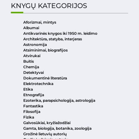
KNYGŲ KATEGORIJOS
Aforizmai, mintys
Albumai
Antikvarinės knygos iki 1950 m. leidimo
Architektūra, statyba, interjeras
Astronomija
Atsiminimai, biografijos
Atvirukai
Buitis
Chemija
Detektyvai
Dokumentinė literatūra
Elektrotechnika
Etika
Etnografija
Ezoterika, parapsichologija, astrologija
Fantastika
Filosofija
Fizika
Galvosūkiai, kryžiažodžiai
Gamta, biologija, botanika, zoologija
Grožinė lietuvių autorių