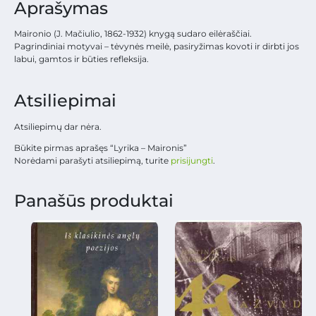
Aprašymas
Maironio (J. Mačiulio, 1862-1932) knygą sudaro eilėraščiai.
Pagrindiniai motyvai – tėvynės meilė, pasiryžimas kovoti ir dirbti jos
labui, gamtos ir būties refleksija.
Atsiliepimai
Atsiliepimų dar nėra.
Būkite pirmas aprašęs “Lyrika – Maironis”
Norėdami parašyti atsiliepimą, turite
prisijungti
.
Panašūs produktai