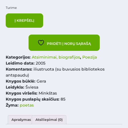
Turime
Į KREPŠELĮ
PRIDĖTI Į NORŲ SĄRAŠĄ
Kategorijos:
Atsiminimai, biografijos
,
Poezija
Leidimo data:
2005
Komentaras:
iliustruota (su buvusios bibliotekos
antspaudu)
Knygos būklė:
Gera
Leidykla:
Šviesa
Knygos viršelis:
Minkštas
Knygos puslapių skaičius:
85
Žyma:
poetas
Aprašymas
Atsiliepimai (0)