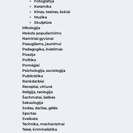
Fotografija
Keramika
Kinas, teatras, šokiai
Muzika
Skulptūra
Mitologija
Mokslo populiarinimo
Naminiai gyvūnai
Paaugliams, jaunimui
Pedagogika, švietimas
Poezija
Politika
Pomėgiai
Psichologija, sociologija
Publicistika
Rankdarbiai
Receptai, virtuvė
Religija, teologija
Šachmatai, šaškės
Seksologija
Sodas, daržas, gėlės
Sportas
Sveikata
Technika, mechanizmai
Teisė, kriminalistika