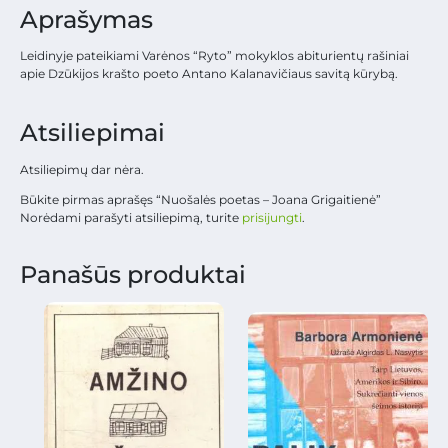
Aprašymas
Leidinyje pateikiami Varėnos “Ryto” mokyklos abiturientų rašiniai
apie Dzūkijos krašto poeto Antano Kalanavičiaus savitą kūrybą.
Atsiliepimai
Atsiliepimų dar nėra.
Būkite pirmas aprašęs “Nuošalės poetas – Joana Grigaitienė”
Norėdami parašyti atsiliepimą, turite
prisijungti
.
Panašūs produktai