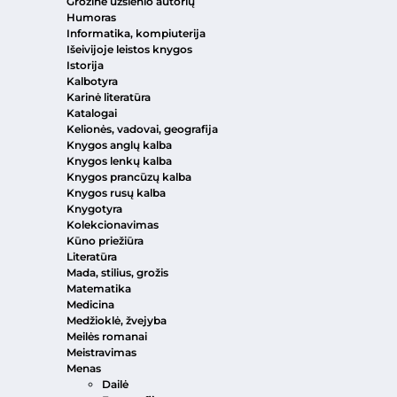
Grožinė užsienio autorių
Humoras
Informatika, kompiuterija
Išeivijoje leistos knygos
Istorija
Kalbotyra
Karinė literatūra
Katalogai
Kelionės, vadovai, geografija
Knygos anglų kalba
Knygos lenkų kalba
Knygos prancūzų kalba
Knygos rusų kalba
Knygotyra
Kolekcionavimas
Kūno priežiūra
Literatūra
Mada, stilius, grožis
Matematika
Medicina
Medžioklė, žvejyba
Meilės romanai
Meistravimas
Menas
Dailė