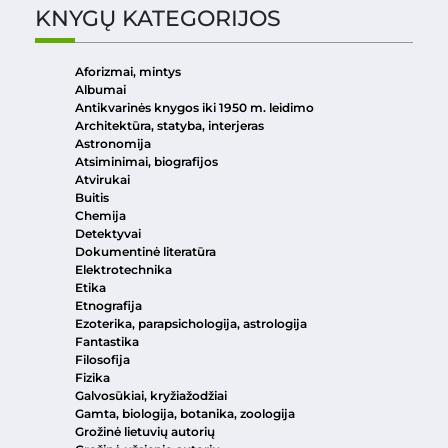
KNYGŲ KATEGORIJOS
Aforizmai, mintys
Albumai
Antikvarinės knygos iki 1950 m. leidimo
Architektūra, statyba, interjeras
Astronomija
Atsiminimai, biografijos
Atvirukai
Buitis
Chemija
Detektyvai
Dokumentinė literatūra
Elektrotechnika
Etika
Etnografija
Ezoterika, parapsichologija, astrologija
Fantastika
Filosofija
Fizika
Galvosūkiai, kryžiažodžiai
Gamta, biologija, botanika, zoologija
Grožinė lietuvių autorių