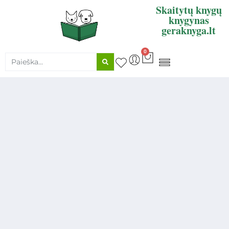
Skaitytų knygų
knygynas
geraknyga.lt
0
KNYGŲ SUPIRKIMAS