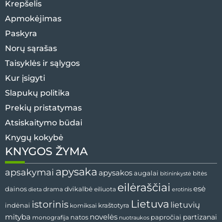
Krepšelis
Apmokėjimas
Paskyra
Norų sąrašas
Taisyklės ir sąlygos
Kur įsigyti
Slapukų politika
Prekių pristatymas
Atsiskaitymo būdai
Knygų kokybė
KNYGOS ŽYMA
apysaka
apsakymai
apysakos
augalai
bitės
bitininkystė
eilėraščiai
esė
dvikalbė
dainos
drama
dieta
eiliuota
erotinis
Lietuva
istorinis
lietuvių
indėnai
komiksai
kraštotyra
mityba
novelės
partizanai
natos
papročiai
monografija
nuotraukos