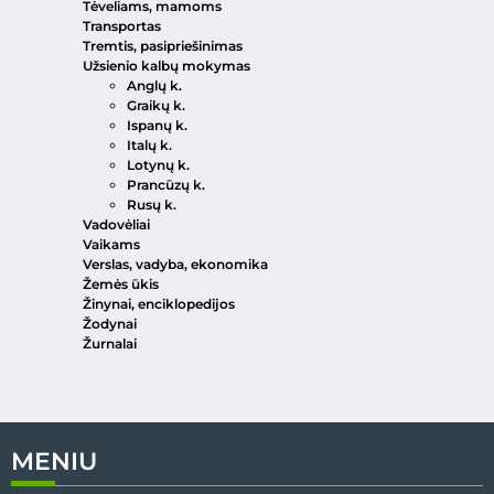
Tėveliams, mamoms
Transportas
Tremtis, pasipriešinimas
Užsienio kalbų mokymas
Anglų k.
Graikų k.
Ispanų k.
Italų k.
Lotynų k.
Prancūzų k.
Rusų k.
Vadovėliai
Vaikams
Verslas, vadyba, ekonomika
Žemės ūkis
Žinynai, enciklopedijos
Žodynai
Žurnalai
MENIU