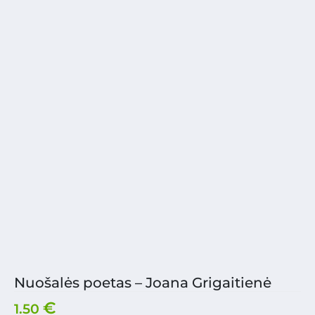
Nuošalės poetas – Joana Grigaitienė
€
1.50