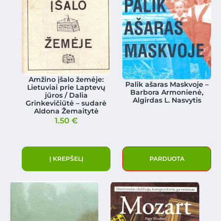
Amžino įšalo žemėje:
Palik ašaras Maskvoje –
Lietuviai prie Laptevų
Barbora Armonienė,
jūros / Dalia
Algirdas L. Nasvytis
Grinkevičiūtė – sudarė
Aldona Žemaitytė
1.50
€
Į KREPŠELĮ
PARDUOTA