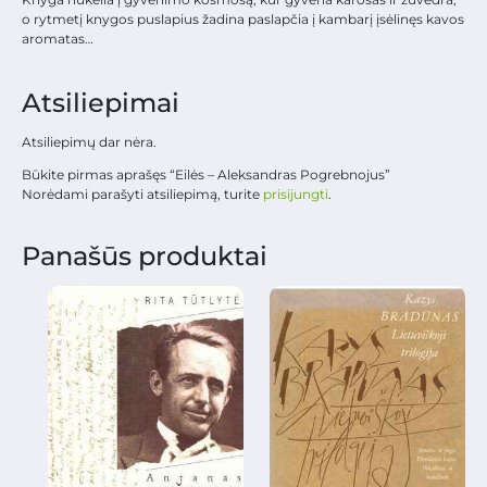
o rytmetį knygos puslapius žadina paslapčia į kambarį įsėlinęs kavos
aromatas…
Atsiliepimai
Atsiliepimų dar nėra.
Būkite pirmas aprašęs “Eilės – Aleksandras Pogrebnojus”
Norėdami parašyti atsiliepimą, turite
prisijungti
.
Panašūs produktai