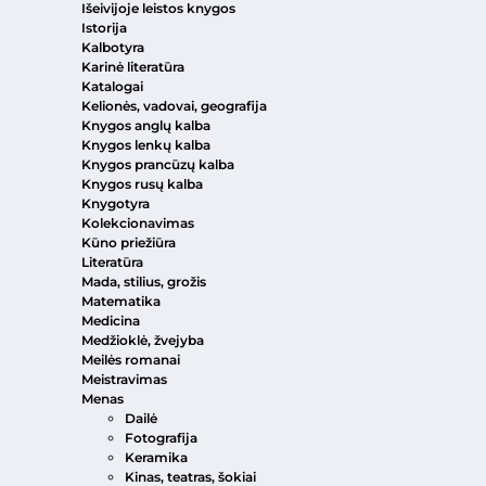
Išeivijoje leistos knygos
Istorija
Kalbotyra
Karinė literatūra
Katalogai
Kelionės, vadovai, geografija
Knygos anglų kalba
Knygos lenkų kalba
Knygos prancūzų kalba
Knygos rusų kalba
Knygotyra
Kolekcionavimas
Kūno priežiūra
Literatūra
Mada, stilius, grožis
Matematika
Medicina
Medžioklė, žvejyba
Meilės romanai
Meistravimas
Menas
Dailė
Fotografija
Keramika
Kinas, teatras, šokiai