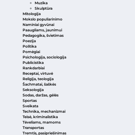
Muzika
Skulptūra
Mitologija
Mokslo populiarinimo
Naminiai gyvūnai
Paaugliams, jaunimui
Pedagogika, švietimas
Poezija
Politika
Pomėgiai
Psichologija, sociologija
Publicistika
Rankdarbiai
Receptai, virtuvė
Religija, teologija
Šachmatai, šaškės
Seksologija
Sodas, daržas, gėlės
Sportas
Sveikata
Technika, mechanizmai
Teisė, kriminalistika
Tėveliams, mamoms
Transportas
Tremtis, pasipriešinimas