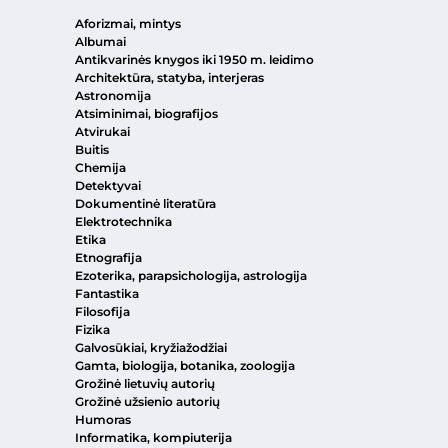
Aforizmai, mintys
Albumai
Antikvarinės knygos iki 1950 m. leidimo
Architektūra, statyba, interjeras
Astronomija
Atsiminimai, biografijos
Atvirukai
Buitis
Chemija
Detektyvai
Dokumentinė literatūra
Elektrotechnika
Etika
Etnografija
Ezoterika, parapsichologija, astrologija
Fantastika
Filosofija
Fizika
Galvosūkiai, kryžiažodžiai
Gamta, biologija, botanika, zoologija
Grožinė lietuvių autorių
Grožinė užsienio autorių
Humoras
Informatika, kompiuterija