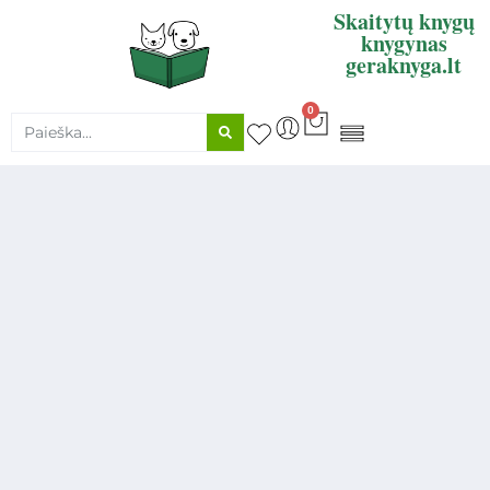
Skaitytų knygų
knygynas
geraknyga.lt
0
KNYGŲ SUPIRKIMAS