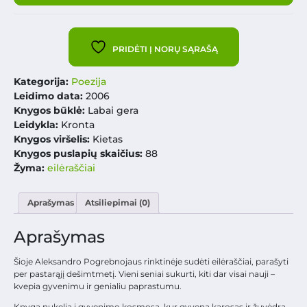
PRIDĖTI Į NORŲ SĄRAŠĄ
Kategorija:
Poezija
Leidimo data:
2006
Knygos būklė:
Labai gera
Leidykla:
Kronta
Knygos viršelis:
Kietas
Knygos puslapių skaičius:
88
Žyma:
eilėraščiai
Aprašymas
Atsiliepimai (0)
Aprašymas
Šioje Aleksandro Pogrebnojaus rinktinėje sudėti eilėraščiai, parašyti
per pastarąjį dešimtmetį. Vieni seniai sukurti, kiti dar visai nauji –
kvepia gyvenimu ir genialiu paprastumu.
Knyga nukelia į gyvenimo kosmosą, kur gyvena karosas ir žuvėdra,