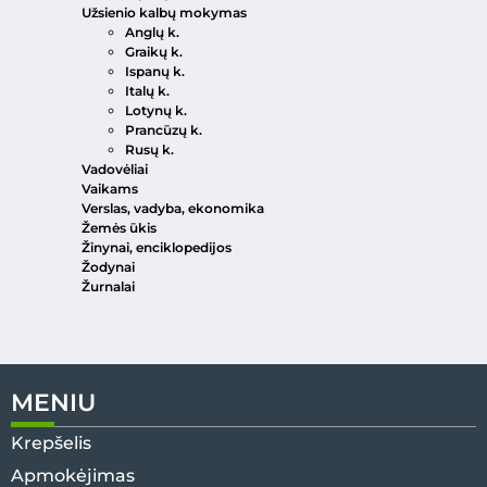
Užsienio kalbų mokymas
Anglų k.
Graikų k.
Ispanų k.
Italų k.
Lotynų k.
Prancūzų k.
Rusų k.
Vadovėliai
Vaikams
Verslas, vadyba, ekonomika
Žemės ūkis
Žinynai, enciklopedijos
Žodynai
Žurnalai
MENIU
Krepšelis
Apmokėjimas