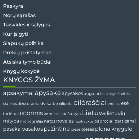
Paskyra
Norų sąrašas
Taisyklės ir sąlygos
Kur įsigyti
Slapukų politika
Prekių pristatymas
Atsiskaitymo būdai
Knygų kokybė
KNYGOS ŽYMA
apysaka
apsakymai
apysakos
augalai
bitės
bitininkystė
eilėraščiai
esė
dvikalbė
dainos
drama
dieta
eiliuota
erotinis
Lietuva
istorinis
lietuvių
indėnai
komiksai
kraštotyra
mityba
novelės
partizanai
natos
papročiai
monografija
nuotraukos
pažintinė
pasaka
pasakos
plona knygelė
pjesės
pjesė