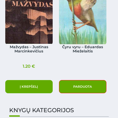
Mažvydas – Justinas
Čyru vyru – Eduardas
Marcinkevičius
Mieželaitis
1.20
€
Į KREPŠELĮ
PARDUOTA
KNYGŲ KATEGORIJOS