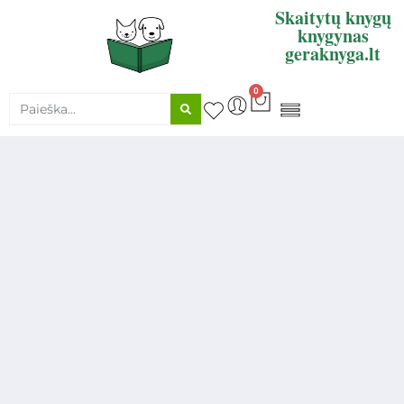
Skaitytų knygų
knygynas
geraknyga.lt
0
KNYGŲ SUPIRKIMAS