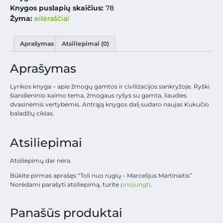
Knygos puslapių skaičius:
78
Žyma:
eilėraščiai
Aprašymas
Atsiliepimai (0)
Aprašymas
Lyrikos knyga – apie žmogų gamtos ir civilizacijos sankryžoje. Ryški
šiandieninio kaimo tema, žmogaus ryšys su gamta, liaudies
dvasinėmis vertybėmis. Antrąją knygos dalį sudaro naujas Kukučio
baladžių ciklas.
Atsiliepimai
Atsiliepimų dar nėra.
Būkite pirmas aprašęs “Toli nuo rugių – Marcelijus Martinaitis”
Norėdami parašyti atsiliepimą, turite
prisijungti
.
Panašūs produktai