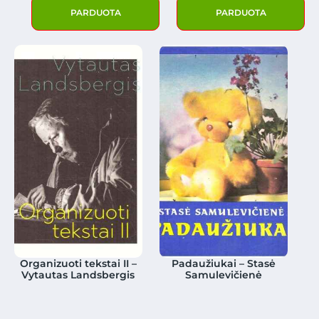
PARDUOTA
PARDUOTA
Organizuoti tekstai II –
Padaužiukai – Stasė
Vytautas Landsbergis
Samulevičienė