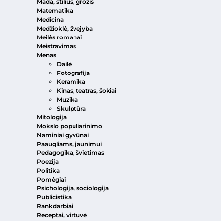
Mada, stilius, grožis
Matematika
Medicina
Medžioklė, žvejyba
Meilės romanai
Meistravimas
Menas
Dailė
Fotografija
Keramika
Kinas, teatras, šokiai
Muzika
Skulptūra
Mitologija
Mokslo populiarinimo
Naminiai gyvūnai
Paaugliams, jaunimui
Pedagogika, švietimas
Poezija
Politika
Pomėgiai
Psichologija, sociologija
Publicistika
Rankdarbiai
Receptai, virtuvė