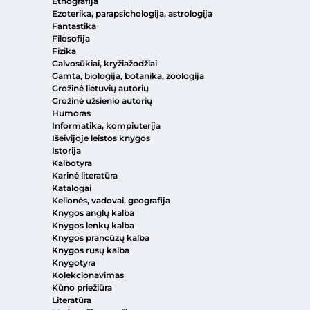
Etnografija
Ezoterika, parapsichologija, astrologija
Fantastika
Filosofija
Fizika
Galvosūkiai, kryžiažodžiai
Gamta, biologija, botanika, zoologija
Grožinė lietuvių autorių
Grožinė užsienio autorių
Humoras
Informatika, kompiuterija
Išeivijoje leistos knygos
Istorija
Kalbotyra
Karinė literatūra
Katalogai
Kelionės, vadovai, geografija
Knygos anglų kalba
Knygos lenkų kalba
Knygos prancūzų kalba
Knygos rusų kalba
Knygotyra
Kolekcionavimas
Kūno priežiūra
Literatūra