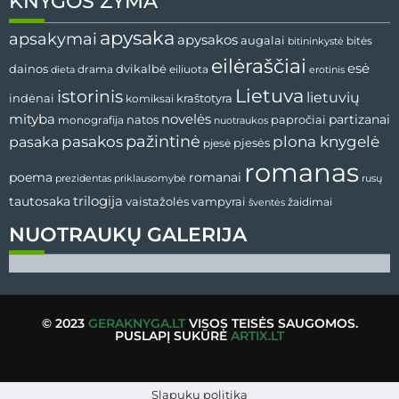
KNYGOS ŽYMA
apysaka
apsakymai
apysakos
augalai
bitės
bitininkystė
eilėraščiai
esė
dvikalbė
dainos
drama
dieta
eiliuota
erotinis
Lietuva
istorinis
lietuvių
indėnai
komiksai
kraštotyra
mityba
novelės
partizanai
natos
papročiai
monografija
nuotraukos
pažintinė
pasaka
pasakos
plona knygelė
pjesės
pjesė
romanas
romanai
poema
prezidentas
priklausomybė
rusų
tautosaka
trilogija
vaistažolės
vampyrai
žaidimai
šventės
NUOTRAUKŲ GALERIJA
© 2023
GERAKNYGA.LT
VISOS TEISĖS SAUGOMOS.
PUSLAPĮ SUKŪRĖ
ARTIX.LT
Slapukų politika