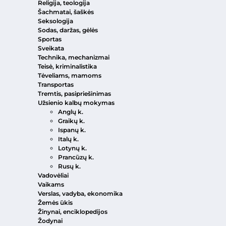
Religija, teologija
Šachmatai, šaškės
Seksologija
Sodas, daržas, gėlės
Sportas
Sveikata
Technika, mechanizmai
Teisė, kriminalistika
Tėveliams, mamoms
Transportas
Tremtis, pasipriešinimas
Užsienio kalbų mokymas
Anglų k.
Graikų k.
Ispanų k.
Italų k.
Lotynų k.
Prancūzų k.
Rusų k.
Vadovėliai
Vaikams
Verslas, vadyba, ekonomika
Žemės ūkis
Žinynai, enciklopedijos
Žodynai