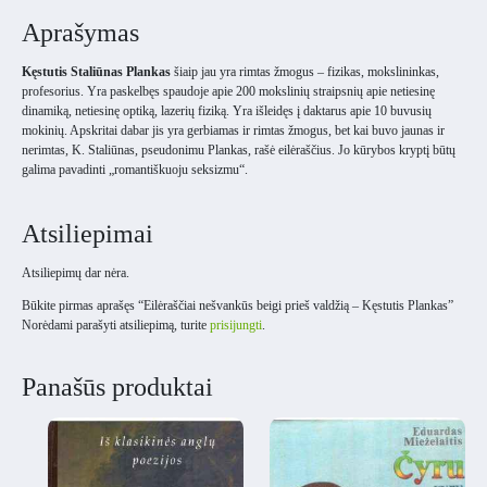
Aprašymas
Kęstutis Staliūnas Plankas
šiaip jau yra rimtas žmogus – fizikas, mokslininkas,
profesorius. Yra paskelbęs spaudoje apie 200 mokslinių straipsnių apie netiesinę
dinamiką, netiesinę optiką, lazerių fiziką. Yra išleidęs į daktarus apie 10 buvusių
mokinių. Apskritai dabar jis yra gerbiamas ir rimtas žmogus, bet kai buvo jaunas ir
nerimtas, K. Staliūnas, pseudonimu Plankas, rašė eilėraščius. Jo kūrybos kryptį būtų
galima pavadinti „romantiškuoju seksizmu“.
Atsiliepimai
Atsiliepimų dar nėra.
Būkite pirmas aprašęs “Eilėraščiai nešvankūs beigi prieš valdžią – Kęstutis Plankas”
Norėdami parašyti atsiliepimą, turite
prisijungti
.
Panašūs produktai