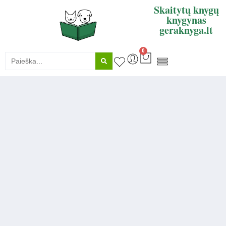
Skaitytų knygų
knygynas
geraknyga.lt
0
KNYGŲ SUPIRKIMAS