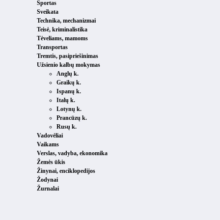
Sportas
Sveikata
Technika, mechanizmai
Teisė, kriminalistika
Tėveliams, mamoms
Transportas
Tremtis, pasipriešinimas
Užsienio kalbų mokymas
Anglų k.
Graikų k.
Ispanų k.
Italų k.
Lotynų k.
Prancūzų k.
Rusų k.
Vadovėliai
Vaikams
Verslas, vadyba, ekonomika
Žemės ūkis
Žinynai, enciklopedijos
Žodynai
Žurnalai