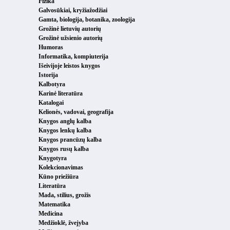
Fizika
Galvosūkiai, kryžiažodžiai
Gamta, biologija, botanika, zoologija
Grožinė lietuvių autorių
Grožinė užsienio autorių
Humoras
Informatika, kompiuterija
Išeivijoje leistos knygos
Istorija
Kalbotyra
Karinė literatūra
Katalogai
Kelionės, vadovai, geografija
Knygos anglų kalba
Knygos lenkų kalba
Knygos prancūzų kalba
Knygos rusų kalba
Knygotyra
Kolekcionavimas
Kūno priežiūra
Literatūra
Mada, stilius, grožis
Matematika
Medicina
Medžioklė, žvejyba