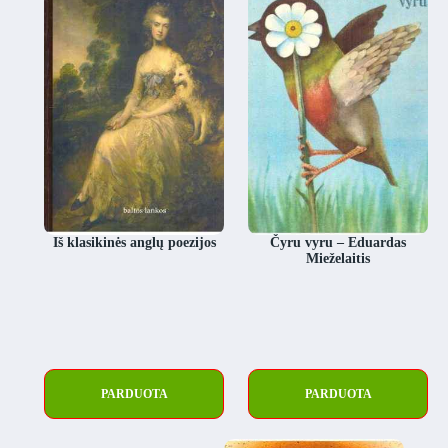
Iš klasikinės anglų poezijos
Čyru vyru – Eduardas
Mieželaitis
PARDUOTA
PARDUOTA