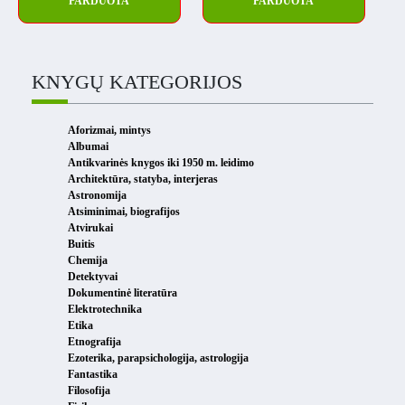
PARDUOTA
PARDUOTA
KNYGŲ KATEGORIJOS
Aforizmai, mintys
Albumai
Antikvarinės knygos iki 1950 m. leidimo
Architektūra, statyba, interjeras
Astronomija
Atsiminimai, biografijos
Atvirukai
Buitis
Chemija
Detektyvai
Dokumentinė literatūra
Elektrotechnika
Etika
Etnografija
Ezoterika, parapsichologija, astrologija
Fantastika
Filosofija