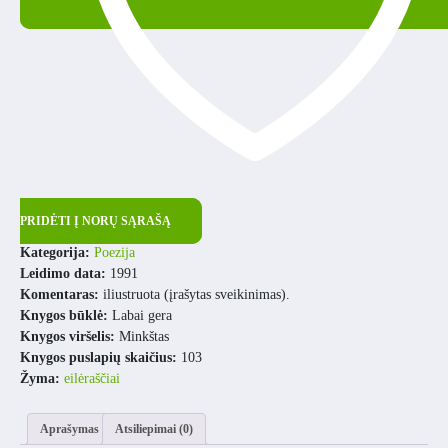
PRIDĖTI Į NORŲ SĄRAŠĄ
Kategorija:
Poezija
Leidimo data:
1991
Komentaras:
iliustruota (įrašytas sveikinimas).
Knygos būklė:
Labai gera
Knygos viršelis:
Minkštas
Knygos puslapių skaičius:
103
Žyma:
eilėraščiai
Aprašymas
Atsiliepimai (0)