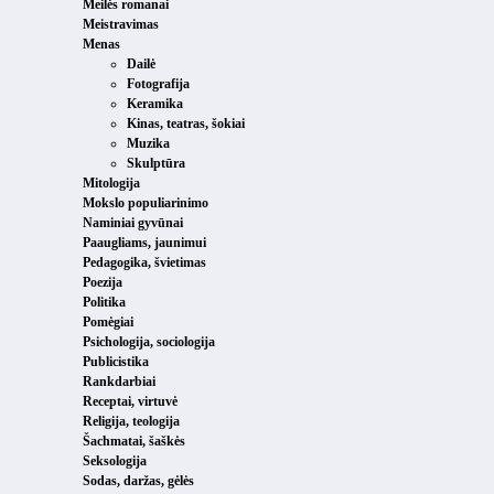
Meilės romanai
Meistravimas
Menas
Dailė
Fotografija
Keramika
Kinas, teatras, šokiai
Muzika
Skulptūra
Mitologija
Mokslo populiarinimo
Naminiai gyvūnai
Paaugliams, jaunimui
Pedagogika, švietimas
Poezija
Politika
Pomėgiai
Psichologija, sociologija
Publicistika
Rankdarbiai
Receptai, virtuvė
Religija, teologija
Šachmatai, šaškės
Seksologija
Sodas, daržas, gėlės