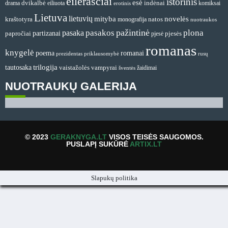
eilėraščiai
istorinis
esė
dvikalbė
indėnai
drama
komiksai
eiliuota
erotinis
Lietuva
lietuvių
mityba
novelės
natos
kraštotyra
monografija
nuotraukos
pažintinė
pasakos
plona
pasaka
partizanai
papročiai
pjesės
pjesė
romanas
knygelė
romanai
poema
prezidentas
priklausomybė
rusų
tautosaka
trilogija
vaistažolės
vampyrai
žaidimai
šventės
NUOTRAUKŲ GALERIJA
© 2023
GERAKNYGA.LT
VISOS TEISĖS SAUGOMOS.
PUSLAPĮ SUKŪRĖ
ARTIX.LT
Slapukų politika