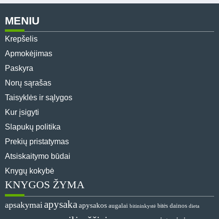
MENIU
Krepšelis
Apmokėjimas
Paskyra
Norų sąrašas
Taisyklės ir sąlygos
Kur įsigyti
Slapukų politika
Prekių pristatymas
Atsiskaitymo būdai
Knygų kokybė
KNYGOS ŽYMA
apysaka
apsakymai
apysakos
augalai
dainos
bitininkystė
bitės
dieta