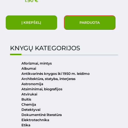
1.90
€
Į KREPŠELĮ
PARDUOTA
KNYGŲ KATEGORIJOS
Aforizmai, mintys
Albumai
Antikvarinės knygos iki 1950 m. leidimo
Architektūra, statyba, interjeras
Astronomija
Atsiminimai, biografijos
Atvirukai
Buitis
Chemija
Detektyvai
Dokumentinė literatūra
Elektrotechnika
Etika