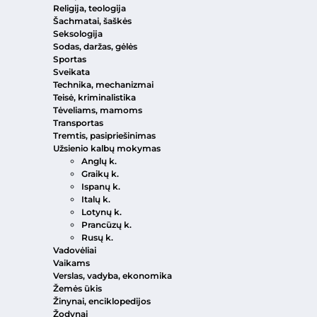
Religija, teologija
Šachmatai, šaškės
Seksologija
Sodas, daržas, gėlės
Sportas
Sveikata
Technika, mechanizmai
Teisė, kriminalistika
Tėveliams, mamoms
Transportas
Tremtis, pasipriešinimas
Užsienio kalbų mokymas
Anglų k.
Graikų k.
Ispanų k.
Italų k.
Lotynų k.
Prancūzų k.
Rusų k.
Vadovėliai
Vaikams
Verslas, vadyba, ekonomika
Žemės ūkis
Žinynai, enciklopedijos
Žodynai