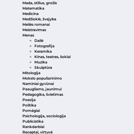
Mada, stilius, grožis
Matematika
Medicina
Medžioklė, žvejyba
Meilės romanai
Meistravimas
Menas
Dailė
Fotografija
Keramika
Kinas, teatras, šokiai
Muzika
Skulptūra
Mitologija
Mokslo populiarinimo
Naminiai gyvūnai
Paaugliams, jaunimui
Pedagogika, švietimas
Poezija
Politika
Pomėgiai
Psichologija, sociologija
Publicistika
Rankdarbiai
Receptai, virtuvė