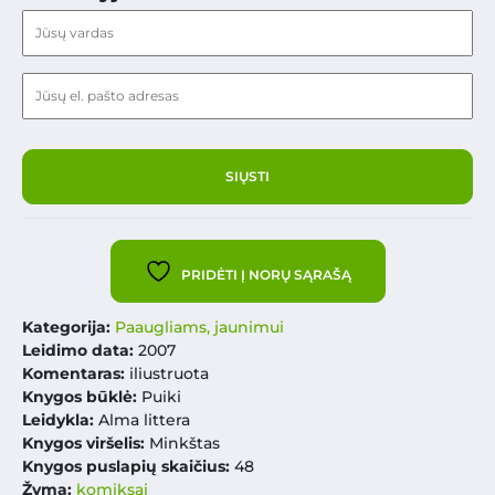
PRIDĖTI Į NORŲ SĄRAŠĄ
Kategorija:
Paaugliams, jaunimui
Leidimo data:
2007
Komentaras:
iliustruota
Knygos būklė:
Puiki
Leidykla:
Alma littera
Knygos viršelis:
Minkštas
Knygos puslapių skaičius:
48
Žyma:
komiksai