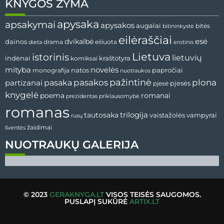
KNYGOS ŽYMA
apysaka
apsakymai
apysakos
augalai
bitininkystė
bitės
eilėraščiai
esė
dainos
dvikalbė
drama
dieta
eiliuota
erotinis
Lietuva
istorinis
lietuvių
indėnai
komiksai
kraštotyra
mityba
novelės
natos
papročiai
monografija
nuotraukos
pažintinė
pasaka
pasakos
plona
partizanai
pjesės
pjesė
knygelė
poema
romanai
prezidentas
priklausomybė
romanas
tautosaka
trilogija
vaistažolės
vampyrai
rusų
žaidimai
šventės
NUOTRAUKŲ GALERIJA
© 2023
GERAKNYGA.LT
VISOS TEISĖS SAUGOMOS.
PUSLAPĮ SUKŪRĖ
ARTIX.LT