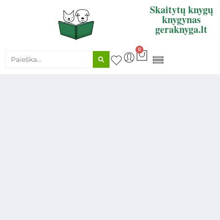
Skaitytų knygų
knygynas
geraknyga.lt
0
KNYGŲ SUPIRKIMAS