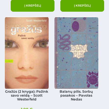
Į KREPŠELĮ
Į KREPŠELĮ
Gražūs (2 knyga): Pažink
Balanų pilis. Sorbų
savo veidą – Scott
pasakos – Pavolas
Westerfeld
Nedas