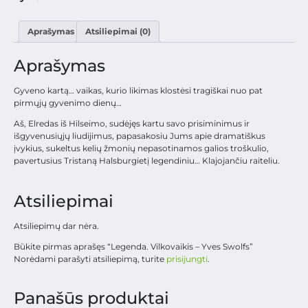
Aprašymas
Atsiliepimai (0)
Aprašymas
Gyveno kartą… vaikas, kurio likimas klostėsi tragiškai nuo pat
pirmųjų gyvenimo dienų…
Aš, Elredas iš Hilseimo, sudėjęs kartu savo prisiminimus ir
išgyvenusiųjų liudijimus, papasakosiu Jums apie dramatiškus
įvykius, sukeltus kelių žmonių nepasotinamos galios troškulio,
pavertusius Tristaną Halsburgietį legendiniu… Klajojančiu raiteliu.
Atsiliepimai
Atsiliepimų dar nėra.
Būkite pirmas aprašęs “Legenda. Vilkovaikis – Yves Swolfs”
Norėdami parašyti atsiliepimą, turite
prisijungti
.
Panašūs produktai