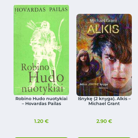
Robino Hudo nuotykiai
Išnykę (2 knyga). Alkis –
– Hovardas Pailas
Michael Grant
1.20
€
2.90
€