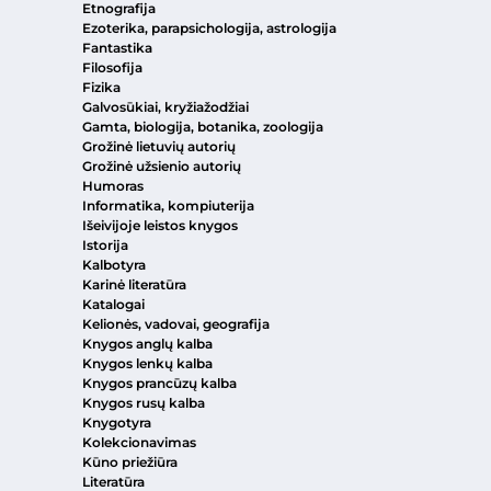
Etnografija
Ezoterika, parapsichologija, astrologija
Fantastika
Filosofija
Fizika
Galvosūkiai, kryžiažodžiai
Gamta, biologija, botanika, zoologija
Grožinė lietuvių autorių
Grožinė užsienio autorių
Humoras
Informatika, kompiuterija
Išeivijoje leistos knygos
Istorija
Kalbotyra
Karinė literatūra
Katalogai
Kelionės, vadovai, geografija
Knygos anglų kalba
Knygos lenkų kalba
Knygos prancūzų kalba
Knygos rusų kalba
Knygotyra
Kolekcionavimas
Kūno priežiūra
Literatūra